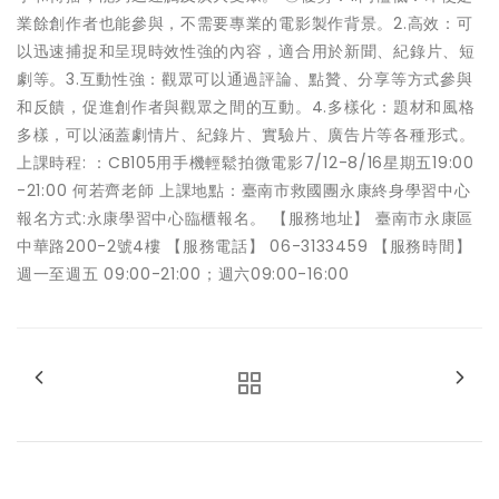
業餘創作者也能參與，不需要專業的電影製作背景。2.高效：可
以迅速捕捉和呈現時效性強的內容，適合用於新聞、紀錄片、短
劇等。3.互動性強：觀眾可以通過評論、點贊、分享等方式參與
和反饋，促進創作者與觀眾之間的互動。4.多樣化：題材和風格
多樣，可以涵蓋劇情片、紀錄片、實驗片、廣告片等各種形式。
上課時程: ：CB105用手機輕鬆拍微電影7/12-8/16星期五19:00
-21:00 何若齊老師 上課地點：臺南市救國團永康終身學習中心
報名方式:永康學習中心臨櫃報名。 【服務地址】 臺南市永康區
中華路200-2號4樓 【服務電話】 06-3133459 【服務時間】
週一至週五 09:00-21:00；週六09:00-16:00