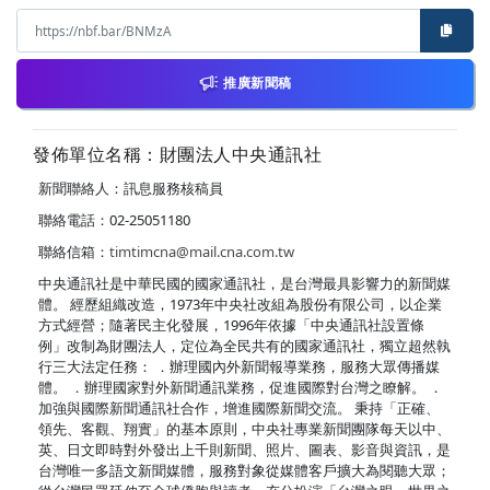
推廣新聞稿
發佈單位名稱：財團法人中央通訊社
新聞聯絡人：訊息服務核稿員
聯絡電話：02-25051180
聯絡信箱：
timtimcna@mail.cna.com.tw
中央通訊社是中華民國的國家通訊社，是台灣最具影響力的新聞媒
體。 經歷組織改造，1973年中央社改組為股份有限公司，以企業
方式經營；隨著民主化發展，1996年依據「中央通訊社設置條
例」改制為財團法人，定位為全民共有的國家通訊社，獨立超然執
行三大法定任務： ．辦理國內外新聞報導業務，服務大眾傳播媒
體。 ．辦理國家對外新聞通訊業務，促進國際對台灣之瞭解。 ．
加強與國際新聞通訊社合作，增進國際新聞交流。 秉持「正確、
領先、客觀、翔實」的基本原則，中央社專業新聞團隊每天以中、
英、日文即時對外發出上千則新聞、照片、圖表、影音與資訊，是
台灣唯一多語文新聞媒體，服務對象從媒體客戶擴大為閱聽大眾；