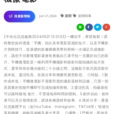
Jun 21,2024
新聞
新聞時事
推廣新聞稿
(中央社訊息服務20240621 13:21:03)一機在手，希望無窮！課
程教您如何透過「手機」拍出具有電影質感的短片，以及手機影
片剪輯技巧，從基礎的影像構圖美學到剪輯一次滿足完成微影
片，讓您不但看懂電影還會有勇氣自己著手拍一支屬於自己的影
片。手機微電影是一種利用手機攝影和錄影功能拍攝的短片形
式，通常時長在幾分鐘到二十分鐘之間。這種影片形式因其製作
成本低、靈活性高、容易分享和傳播而廣受歡迎。 ◎特點：1.製
作成本低：手機微電影不需要昂貴的攝影器材和設備，只需一部
高質量的智能手機即可完成拍攝和剪輯。2.靈活性高：拍攝過程
可以隨時隨地 進行，不受場地和時間的限制。3.創作自由：創作
者可以充分發揮創意，講述各種題材和故事。4.便於分享：通過
社交媒體平台（如YouTube、Instagram、TikTok等）快速分
享和傳播，能夠迅速觸及廣大受眾。 ◎優勢：1.門檻低：即使是