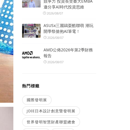
競爭力 投資長受臺大EMBA
邀分享AI時代投資思維
2026/08/07
ASUSx三麗鷗耍酷聯萌 潮玩
開學祭搶抱AI筆電！
2026/08/07
AMD公佈2026年第2季財務
報告
2026/08/07
熱門標籤
國際發明展
JDIE日本設計創意暨發明展
世界發明智慧財產聯盟總會