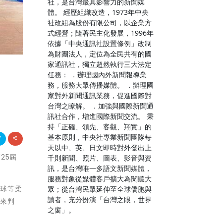
社，是台灣最具影響力的新聞媒
體。 經歷組織改造，1973年中央
社改組為股份有限公司，以企業方
式經營；隨著民主化發展，1996年
依據「中央通訊社設置條例」改制
為財團法人，定位為全民共有的國
家通訊社，獨立超然執行三大法定
任務： ．辦理國內外新聞報導業
務，服務大眾傳播媒體。 ．辦理國
家對外新聞通訊業務，促進國際對
台灣之瞭解。 ．加強與國際新聞通
訊社合作，增進國際新聞交流。 秉
持「正確、領先、客觀、翔實」的
基本原則，中央社專業新聞團隊每
天以中、英、日文即時對外發出上
第25屆
千則新聞、照片、圖表、影音與資
訊，是台灣唯一多語文新聞媒體，
服務對象從媒體客戶擴大為閱聽大
花球等柔
眾；從台灣民眾延伸至全球僑胞與
讀者，充分扮演「台灣之眼，世界
象來判
之窗」。