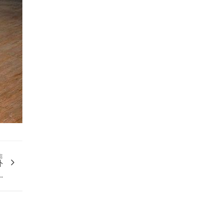
篇
外
.