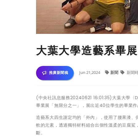
大葉大學造藝系畢展
Jun 21,2024
新聞
新聞
推廣新聞稿
(中央社訊息服務20240621 16:01:35)大葉大
畢業展「無限分之一」，展出近40位學生的畢業
造藝系大四生謝定均的「外內」，使用了腰果漆、
軟的元素，透過獨特材料組合出個性溫柔的豆腐鯊
斷。