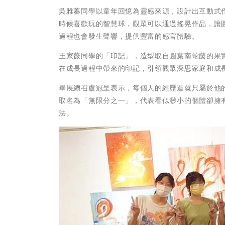
吳雅蓁同學以童年回憶為靈感來源，設計出互動式作品，運
時候喜歡玩的智慧球，觀眾可以通過搖晃作品，讓
過程也會發生聲響，提供豐富的感官體驗。
王家薇同學的「印記」，造型取自圓葉南蛇藤的果
在成長過程中帶來的印記，引領觀眾深思家庭和成
畢展總召盧冠呈表示，每個人的經歷造就只屬於他
取名為「無限分之一」，代表看似渺小的個體卻擁
法。