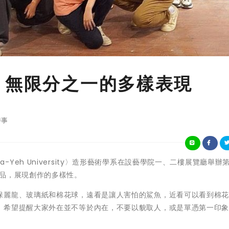
 無限分之一的多樣表現
時事
學〈Da-Yeh University〉造形藝術學系在設藝學院一、二樓展覽廳舉辦
作品，展現創作的多樣性。
保麗龍、玻璃紙和棉花球，遠看是讓人害怕的鯊魚，近看可以看到棉
，希望提醒大家外在並不等於內在，不要以貌取人，或是單憑第一印