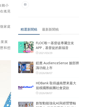
自她小
體在搖晃
象徵家庭
精選新聞稿
最新新聞稿
畢業展
FLOC唯一基督徒專屬交友
APP，基督徒的新福音
經歷和想
2021/03/29
鎧應 AudienceSense 臉部辨
識功能上市
2026/08/07
HDBank 取得越南歷來最大
規模國際銀團社會貸款
2026/08/07
創智動能強化AI與經營雙軸