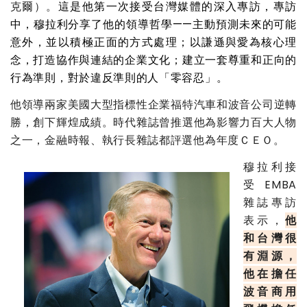
克爾）。
這是他第一次接受台灣媒體的深入專訪，專訪
中，穆拉利分享了他的領導哲學——主動預測未來的可能
意外，並以積極正面的方式處理；以謙遜與愛為核心理
念，打造協作與連結的企業文化；建立一套尊重和正向的
行為準則，對於違反準則的人「零容忍」。
他領導兩家美國大型指標性企業福特汽車和波音公司逆轉
勝，創下輝煌成績。時代雜誌曾推選他為影響力百大人物
之一，金融時報、執行長雜誌都評選他為年度ＣＥＯ。
穆拉利接
受EMBA
雜誌專訪
表示，
他
和台灣很
有淵源，
他在擔任
波音商用