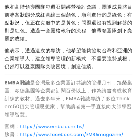
他和高階領導團隊每週召開經營檢討會議，團隊成員將目
前專案狀態分成紅黃綠三個顏色，順利進行的是綠色；有
點狀況，但正在克服中的是黃色；問題還沒有找到解答的
則是紅色。透過一套嚴格執行的流程，他帶領團隊創下亮
麗的成績。
他表示，透過這次的專訪，他希望能夠協助台灣和亞洲的
企業領導人，建立領導管理的新模式，不需要強勢威權，
仍然可以凝聚團隊突破困境，創造佳績。
EMBA
雜誌
是台灣最多企業團訂共讀的管理月刊，旭榮集
團、歐德集團等企業都訂閱百份以上，作為讀書會或教育
訓練的教材。過去多年來，
EMBA
雜誌專訪了多位
Think
ers50
頂尖管理思想家，幫助讀者第一手直接向大師學習
領導智慧。
官網：
https://www.emba.com.tw/
臉書：
https://www.facebook.com/EMBAmagazine/