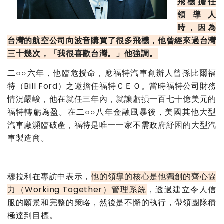
飛機擔任
領導人
時，因為
台灣的航空公司向波音購買了很多飛機，他曾經來過台灣
三十幾次，「我很喜歡台灣。」他強調。
二○○六年，他臨危授命，應福特汽車創辦人曾孫比爾福
特（Bill Ford）之邀擔任福特ＣＥＯ。當時福特公司財務
情況嚴峻，他在就任三年內，就讓虧損一百七十億美元的
福特轉虧為盈。在二○○八年金融風暴後，美國其他大型
汽車廠瀕臨破產，福特是唯一一家不需政府紓困的大型汽
車製造商。
穆拉利在專訪中表示，
他的領導的核心是他獨創的齊心協
力（Working Together）管理系統
，透過建立令人信
服的願景和完整的策略，然後是不懈的執行，帶領團隊積
極達到目標。