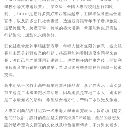
學校小論文專題競賽」、第12屆「全國大專院校創意行銷競
賽」，Linker是把許多美好東西連結起來，主辦單位涵蓋結合產
官學，以及許多公民社會團體，透過競賽讓青年學子發揮創意，
這是跨世代、跨產官學、跨域的盛大活動，希望能夠集思廣益，
行銷彰化，讓彰化永續美好。
彰化縣農會總幹事張建豐表示，年輕人擁有無限的創意，這次競
賽的主題是針對農業的行銷，很高興能夠看到這麼多同學來參
賽，將自己的才華運用到網路上。他從擔任總幹事之後，開始利
用短影音在行銷彰化的農業，希望日後有機會能夠與同學一起來
交流。
高中組第一名竹山高中商業經營科陳品潔、李羿佳表示，這次參
加主題是二水國際跑水節活動，因為組員是在地二水人，跑水節
是二水最知名的活動，希望結合地方性，帶動二水觀光及旅遊。
大專文創商品設計組第一名東海大學宋昕霓表示，報名項目是文
創商品設計，設計的產品是文德宮燈牌DIY燈籠，產品的發想及
設計是希望為文德宮的文化以及特色推廣傳承，不分男女老少、