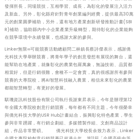
發揮所長，同場競技，互相學習、成長，為彰化的發展注入活力
及新血。另外，彰化縣府針對青年創業編列經費，提供最高30萬
元的創業圓夢補助，另外，還有地方產業創新研發推動計畫(SBI
R)補助，協助縣內中小企業產業升級轉型，期待彰化的企業能夠
在競爭環境中永續發展，也感謝大家的參與。
Linker無限∞可能競賽活動總顧問二林鎮長蔡詩傑表示，感謝僑
光科技大學舉辦競賽，將青年學子的創意發想有展現的舞台，還
能幫助在地產業，就像彰化的農業包羅萬象，無論技術、品質都
相當好，但是行銷很難，會種不一定會賣，真的很感謝所有參與
競賽的大專院校，將AI智慧科技融入農業，相信未來彰化的農業
都能智慧轉型，有更好的發展。
騏璣資訊科技股份有限公司執行長謝東昇表示，今年是辦理第12
年全國大專院校創意行銷競賽，每年都有不同主題，今年很榮幸
與僑光科技大學的USR Hub計畫結合，振興彰化特色產業，學生
參與非常踴躍，有行銷企劃組、多媒體製作組、文創商品設計
組，作品非常豐碩。 僑光科技大學校長余致力表示，Linker
全國大專院校創意行銷競賽已超過十年，第11屆「全國高級中等