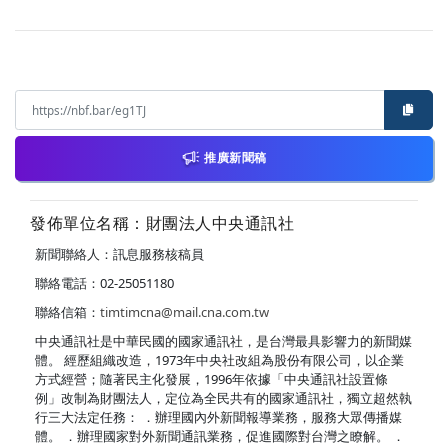
推廣新聞稿
發佈單位名稱：財團法人中央通訊社
新聞聯絡人：訊息服務核稿員
聯絡電話：02-25051180
聯絡信箱：
timtimcna@mail.cna.com.tw
中央通訊社是中華民國的國家通訊社，是台灣最具影響力的新聞媒
體。 經歷組織改造，1973年中央社改組為股份有限公司，以企業
方式經營；隨著民主化發展，1996年依據「中央通訊社設置條
例」改制為財團法人，定位為全民共有的國家通訊社，獨立超然執
行三大法定任務： ．辦理國內外新聞報導業務，服務大眾傳播媒
體。 ．辦理國家對外新聞通訊業務，促進國際對台灣之瞭解。 ．