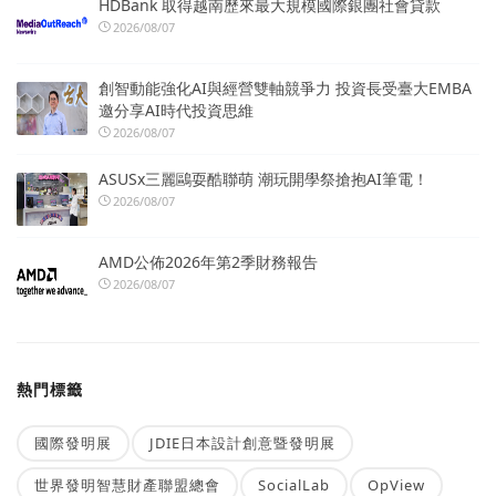
HDBank 取得越南歷來最大規模國際銀團社會貸款
2026/08/07
創智動能強化AI與經營雙軸競爭力 投資長受臺大EMBA
邀分享AI時代投資思維
2026/08/07
ASUSx三麗鷗耍酷聯萌 潮玩開學祭搶抱AI筆電！
2026/08/07
AMD公佈2026年第2季財務報告
2026/08/07
熱門標籤
國際發明展
JDIE日本設計創意暨發明展
世界發明智慧財產聯盟總會
SocialLab
OpView