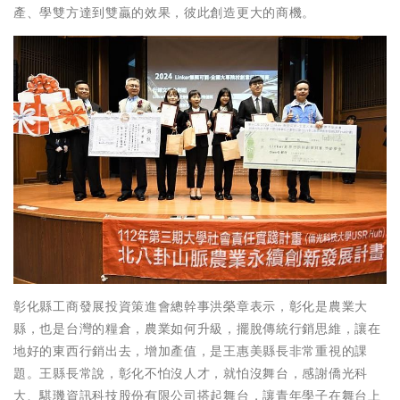
產、學雙方達到雙贏的效果，彼此創造更大的商機。
彰化縣工商發展投資策進會總幹事洪榮章表示，彰化是農業大
縣，也是台灣的糧倉，農業如何升級，擺脫傳統行銷思維，讓在
地好的東西行銷出去，增加產值，是王惠美縣長非常重視的課
題。王縣長常說，彰化不怕沒人才，就怕沒舞台，感謝僑光科
大、騏璣資訊科技股份有限公司搭起舞台，讓青年學子在舞台上