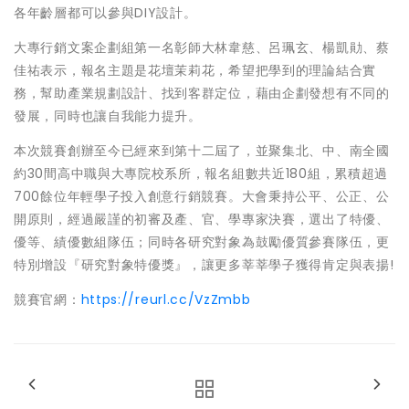
各年齡層都可以參與DIY設計。
大專行銷文案企劃組第一名彰師大林韋慈、呂珮玄、楊凱勛、蔡
佳祐表示，報名主題是花壇茉莉花，希望把學到的理論結合實
務，幫助產業規劃設計、找到客群定位，藉由企劃發想有不同的
發展，同時也讓自我能力提升。
本次競賽創辦至今已經來到第十二屆了，並聚集北、中、南全國
約30間高中職與大專院校系所，報名組數共近180組，累積超過
700餘位年輕學子投入創意行銷競賽。大會秉持公平、公正、公
開原則，經過嚴謹的初審及產、官、學專家決賽，選出了特優、
優等、績優數組隊伍；同時各研究對象為鼓勵優質參賽隊伍，更
特別增設『研究對象特優獎』，讓更多莘莘學子獲得肯定與表揚!
競賽官網：
https://reurl.cc/VzZmbb