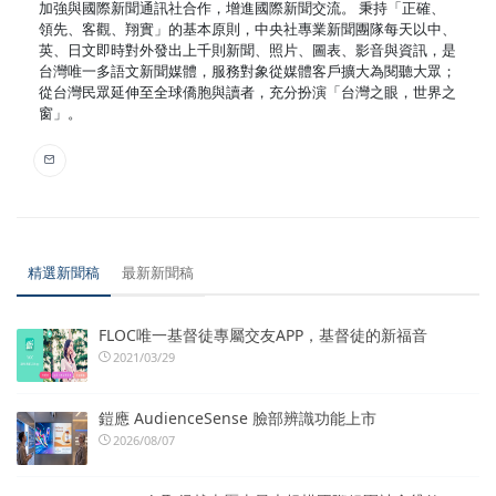
加強與國際新聞通訊社合作，增進國際新聞交流。 秉持「正確、
領先、客觀、翔實」的基本原則，中央社專業新聞團隊每天以中、
英、日文即時對外發出上千則新聞、照片、圖表、影音與資訊，是
台灣唯一多語文新聞媒體，服務對象從媒體客戶擴大為閱聽大眾；
從台灣民眾延伸至全球僑胞與讀者，充分扮演「台灣之眼，世界之
窗」。
精選新聞稿
最新新聞稿
FLOC唯一基督徒專屬交友APP，基督徒的新福音
2021/03/29
鎧應 AudienceSense 臉部辨識功能上市
2026/08/07