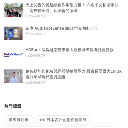
天上父親的愛延續化作希望力量！ 六名子女捐贈家扶
「南投映全號」延續善的循環
2026/08/08
鎧應 AudienceSense 臉部辨識功能上市
2026/08/07
HDBank 取得越南歷來最大規模國際銀團社會貸款
2026/08/07
創智動能強化AI與經營雙軸競爭力 投資長受臺大EMBA
邀分享AI時代投資思維
2026/08/07
熱門標籤
國際發明展
JDIE日本設計創意暨發明展