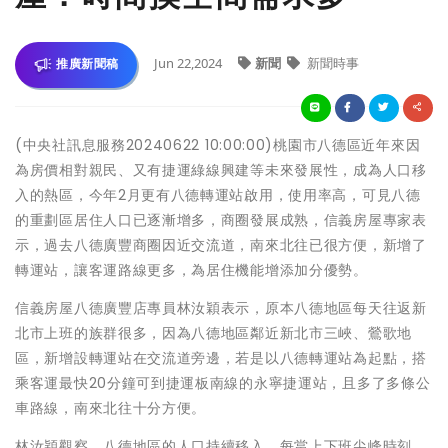
Jun 22,2024
新聞
新聞時事
推廣新聞稿
(中央社訊息服務20240622 10:00:00)桃園市八德區近年來因
為房價相對親民、又有捷運綠線興建等未來發展性，成為人口移
入的熱區，今年2月更有八德轉運站啟用，使用率高，可見八德
的重劃區居住人口已逐漸增多，商圈發展成熟，信義房屋專家表
示，過去八德廣豐商圈因近交流道，南來北往已很方便，新增了
轉運站，讓客運路線更多，為居住機能增添加分優勢。
信義房屋八德廣豐店專員林汝穎表示，原本八德地區每天往返新
北市上班的族群很多，因為八德地區鄰近新北市三峽、鶯歌地
區，新增設轉運站在交流道旁邊，若是以八德轉運站為起點，搭
乘客運最快20分鐘可到捷運板南線的永寧捷運站，且多了多條公
車路線，南來北往十分方便。
林汝穎觀察，八德地區的人口持續移入，每當上下班尖峰時刻，