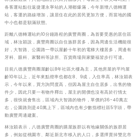
各客運站點往返捷運永寧站的人潮都爆滿，今年新增八德轉運
站，客運的路線增加，讓居住在此的居民更加方便，而當地的國
中小也都是額滿狀態。
距離八德轉運站約10分鐘路程的廣豐商圈，為首要受惠的居住區
域，林汝穎說，廣豐商圈以自住族群居多，因為周邊生活機能很
好，大智路、公園路一帶以屋齡十年初的電梯大樓居多，周邊有
牙科、眼科、家醫科等診所、百貨商場與家樂福皆步行可達。
目前八德廣豐商圈屋齡以8年社區大樓為主，其他房屋的平均屋
齡10年以上，近年來點燈率也都在8、9成，入住率高，林汝穎表
示，今年以來，買方詢問度高，但因為屋主自住居多，出售的物
件少，因此只要一有物件釋出，屋主的開價也沒有高於行情太
多，很快就會售出，區域內大智路的物件，單價約36-40萬左
右，公園路則是40萬上下，區域內也有少數指標社區5字頭，帶
動廣豐周邊建案。
林汝穎表示，八德廣豐商圈的購屋族群以有地緣關係的族群居
多，例如從桃園市、鄰近新北市移入的人口，多選擇賣掉雙北市