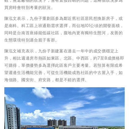
觀，無遮蔽物的狀況下，會有直接西晒的問題，這兩個狀況多為
買房時會特別考量的狀況。
陳泓文表示，九份子重劃區多為鄰近舊社區居民想換新房子，或
是南科、科工區上班通勤需求選擇，而佔地101公頃的開發面積，
同時是台南首座綠能低碳社區，腹地內更有獨特生態河，友善的
生態環境特別適合親子客群。
陳泓文補充表示，九份子新建案在過去一年中的成交價穩定上
升，相比週邊房市熱區如東區、北區、中西區，約7至8成價格即
可購得，單價優勢多為選擇此區客戶主要考量。若預算有限或希
望週邊生活機能完善，可從生活機能成熟社區的中古屋入手，如
海佃路、國安街、府安路，都是不錯的選擇。