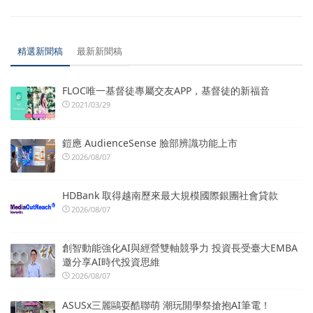
精選新聞稿
最新新聞稿
FLOC唯一基督徒專屬交友APP，基督徒的新福音
2021/03/29
鎧應 AudienceSense 臉部辨識功能上市
2026/08/07
HDBank 取得越南歷來最大規模國際銀團社會貸款
2026/08/07
創智動能強化AI與經營雙軸競爭力 投資長受臺大EMBA
邀分享AI時代投資思維
2026/08/07
ASUSx三麗鷗耍酷聯萌 潮玩開學祭搶抱AI筆電！