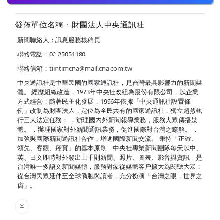
發佈單位名稱：財團法人中央通訊社
新聞聯絡人：訊息服務核稿員
聯絡電話：02-25051180
聯絡信箱：
timtimcna@mail.cna.com.tw
中央通訊社是中華民國的國家通訊社，是台灣最具影響力的新聞媒
體。 經歷組織改造，1973年中央社改組為股份有限公司，以企業
方式經營；隨著民主化發展，1996年依據「中央通訊社設置條
例」改制為財團法人，定位為全民共有的國家通訊社，獨立超然執
行三大法定任務： ．辦理國內外新聞報導業務，服務大眾傳播媒
體。 ．辦理國家對外新聞通訊業務，促進國際對台灣之瞭解。 ．
加強與國際新聞通訊社合作，增進國際新聞交流。 秉持「正確、
領先、客觀、翔實」的基本原則，中央社專業新聞團隊每天以中、
英、日文即時對外發出上千則新聞、照片、圖表、影音與資訊，是
台灣唯一多語文新聞媒體，服務對象從媒體客戶擴大為閱聽大眾；
從台灣民眾延伸至全球僑胞與讀者，充分扮演「台灣之眼，世界之
窗」。