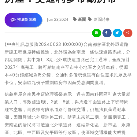
Jun 23,2024
新聞
新聞時事
推廣新聞稿
(中央社訊息服務20240623 10:00:00)台南都會區北外環道路
新建工程進度持續推進，北外環為台南第一條快速道路系統，分
四期開闢，其中第1、3期北外環快速道路已完工通車，全線預計
2027年底完工，將可縮短南科至市中心地區之交通車程，從原
本40分鐘縮減為15分鐘，交通利多優勢也讓有自住需求民眾及早
卡位，安南區九份子重劃區房市因而受惠詢問度增。
信義房屋台南民生店協理張榮表示，過去因南科園區引進大量就
業人口，導致國道1號、3號、8號，與周邊平面道路上下班時間
經常壅塞，而後雖有防汛道路可舒緩交通，仍無法負荷通勤車
潮，因而興辦北外環道路工程。隨著未來第二期、第四期完工，
安南區的居民將可透過北外環道路，連結新化區、新市區、永康
區、北區、中西區及安平區等行政區，使區域交通機能大幅提