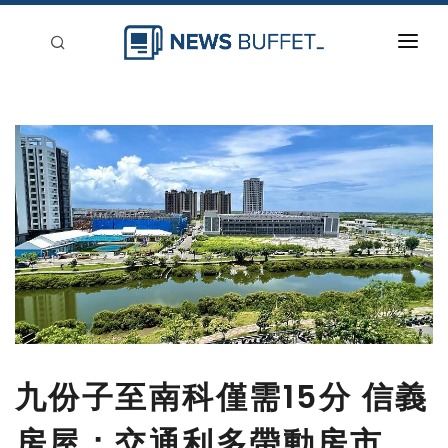
回到首頁
新聞稿分類
登入
刊登
九份子至南科僅需15分 信義
房屋：交通利多帶動房市