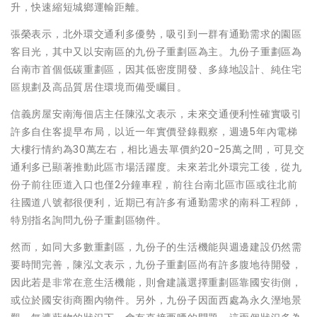
升，快速縮短城鄉運輸距離。
張榮表示，北外環交通利多優勢，吸引到一群有通勤需求的園區
客目光，其中又以安南區的九份子重劃區為主。九份子重劃區為
台南市首個低碳重劃區，因其低密度開發、多綠地設計、純住宅
區規劃及高品質居住環境而備受矚目。
信義房屋安南海佃店主任陳泓文表示，未來交通便利性確實吸引
許多自住客提早布局，以近一年實價登錄觀察，週邊5年內電梯
大樓行情約為30萬左右，相比過去單價約20-25萬之間，可見交
通利多已顯著推動此區市場活躍度。未來若北外環完工後，從九
份子前往匝道入口也僅2分鐘車程，前往台南北區市區或往北前
往國道八號都很便利，近期已有許多有通勤需求的南科工程師，
特別指名詢問九份子重劃區物件。
然而，如同大多數重劃區，九份子的生活機能與週邊建設仍然需
要時間完善，陳泓文表示，九份子重劃區尚有許多腹地待開發，
因此若是非常在意生活機能，則會建議選擇重劃區靠國安街側，
或位於國安街商圈內物件。另外，九份子因面西處為永久溼地景