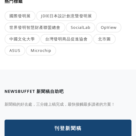
熱門標籤
國際發明展
JDIE日本設計創意暨發明展
世界發明智慧財產聯盟總會
SocialLab
OpView
中國文化大學
台灣發明商品促進協會
北市圖
ASUS
Microchip
NEWSBUFFET 新聞稿自助吧
新聞稿的好去處，三分鐘上稿完成，最快接觸最多讀者的方案！
刊登新聞稿