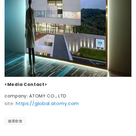
<Media Contact>
company: ATOMY CO., LTD
site:
https://global.atomy.com
健康飲食