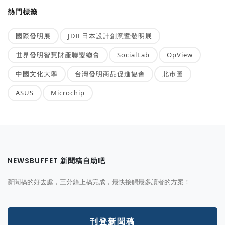
熱門標籤
國際發明展
JDIE日本設計創意暨發明展
世界發明智慧財產聯盟總會
SocialLab
OpView
中國文化大學
台灣發明商品促進協會
北市圖
ASUS
Microchip
NEWSBUFFET 新聞稿自助吧
新聞稿的好去處，三分鐘上稿完成，最快接觸最多讀者的方案！
刊登新聞稿