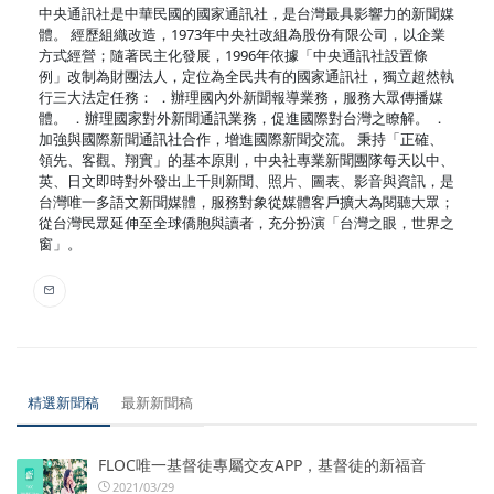
中央通訊社是中華民國的國家通訊社，是台灣最具影響力的新聞媒
體。 經歷組織改造，1973年中央社改組為股份有限公司，以企業
方式經營；隨著民主化發展，1996年依據「中央通訊社設置條
例」改制為財團法人，定位為全民共有的國家通訊社，獨立超然執
行三大法定任務： ．辦理國內外新聞報導業務，服務大眾傳播媒
體。 ．辦理國家對外新聞通訊業務，促進國際對台灣之瞭解。 ．
加強與國際新聞通訊社合作，增進國際新聞交流。 秉持「正確、
領先、客觀、翔實」的基本原則，中央社專業新聞團隊每天以中、
英、日文即時對外發出上千則新聞、照片、圖表、影音與資訊，是
台灣唯一多語文新聞媒體，服務對象從媒體客戶擴大為閱聽大眾；
從台灣民眾延伸至全球僑胞與讀者，充分扮演「台灣之眼，世界之
窗」。
精選新聞稿
最新新聞稿
FLOC唯一基督徒專屬交友APP，基督徒的新福音
2021/03/29