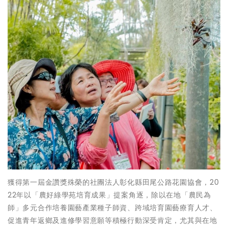
獲得第一屆金讚獎殊榮的社團法人彰化縣田尾公路花園協會，20
22年以「農好綠學苑培育成果」提案角逐，除以在地「農民為
師」多元合作培養園藝產業種子師資、跨域培育園藝療育人才、
促進青年返鄉及進修學習意願等積極行動深受肯定，尤其與在地