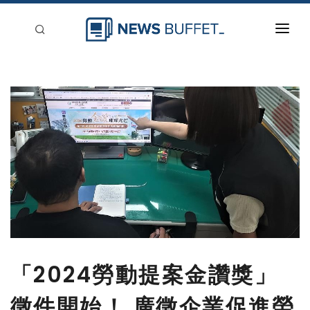
回到首頁
新聞稿分類
登入
刊登
「2024勞動提案金讚獎」
徵件開始！ 廣徵企業促進勞