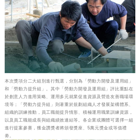
本次獎項分二大組別進行甄選，分別為「勞動力開發及運用組」
和「勞動力提升組」。其中「勞動力開發及運用組」評比重點在
於創意人力進用策略、運用多元就業促進資源及營造友善職場環
境等；「勞動力提升組」則著重於規劃組織人才發展架構體系、
組織的訓練推動，員工職能提升情形、積極運用職業訓練資源，
以及員工職能成長與組織績效連結等。各企業或團體可選擇一組
進行提案參賽，獲金讚獎者將頒發獎座、5萬元獎金或等值禮
劵。