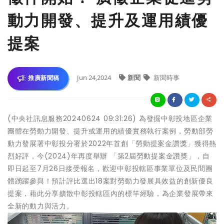
動力開發、提升及運用績優
提案
Jun 24,2024
新聞
新聞時事
推廣新聞稿
(中央社訊息服務20240624 09:31:26) 為發掘中彰投地區企業
團體在勞動力開發、提升或運用的績優實務執行案例，勞動部勞
動力發展署中彰投分署於2022年首創「勞動提案金讚獎」獲得熱
烈好評，今(2024)年再度舉辦 「第2屆勞動提案金讚獎」，自
即日起至7月26日接受報名，歡迎中彰投轄區事業單位及民間團
體踴躍參與！預計評比選出18案對勞動力發展具效益的創新優良
提案，藉此分享擴散中彰投轄區內的標竿經驗，為企業發展帶來
全新的動力與活力。