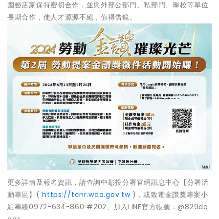
園藝店家保持密切合作，並與外部公部門、私部門、學校等單位
長期合作，使人才源源不絕，值得借鏡。
更多詳情及報名資訊，請查詢中彰投分署官網訊息中心【分署活
動專區】(
https://tcnr.wda.gov.tw
)，或致電金讚獎專案小
組專線0972-634-860 #202、加入LINE官方帳號：@829dq
oqz。