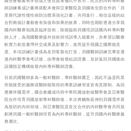
國合會秘書長李朝成大使在簽署儀式中表示，此次的內科專科醫
師訓練養成計畫將搭配本會與亞東醫院及貝國衛生部合作的「貝
里斯代謝性慢性病防治體系強化計畫」共同進行，相信這樣的結
合對兩個計畫都會有加值和加乘的效果，同時也期盼透過分享我
國內科醫療知識及臨床技術，除能協助貝國培訓該國內科專科醫
師人才，為我國醫療援外技術與培訓導入能量外，亦希望以醫療
軟實力創造臺灣外交成果及影響力，進而提升我國之國際能見
度。本項訓練計畫係為友邦客製化打造，貝國醫師訓練完畢並通
過內科醫學會考試後，由學會核發結訓證書，並於返回貝國後由
該國指定機構核發內科專科醫師證書。
目前貝國醫師多為一般科醫師，專科醫師匱乏，因此不論是民眾
所能接受的服務或醫師能取得的專業訓練管道皆有其限制。為回
應夥伴國需求，國合會繼成功與中華民國放射線醫學會及亞東醫
院合作培育貝國放射專科醫師後，本次將觸角延伸到貝國需求甚
為殷切的內科領域，與亞東醫院及首次合作的內科醫學會共同規
劃將貝國一般科醫師培育為內科專科醫師，提升貝國內科醫療服
務層次。