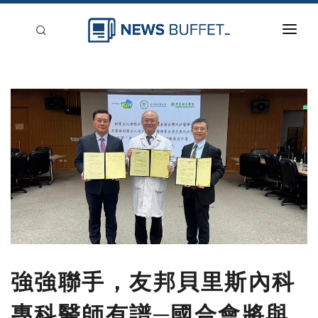
回到首頁
新聞稿分類
登入
刊登
強強聯手，友邦貝里斯內科
專科醫師有譜─國合會將與