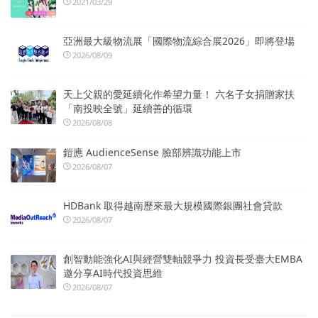
2021/03/29
亞洲最大級物流展「國際物流綜合展2026」即將登場
2026/08/09
天上父親的愛延續化作希望力量！ 六名子女捐贈家扶
「南投映全號」延續善的循環
2026/08/08
鎧應 AudienceSense 臉部辨識功能上市
2026/08/07
HDBank 取得越南歷來最大規模國際銀團社會貸款
2026/08/07
創智動能強化AI與經營雙軸競爭力 投資長受臺大EMBA
邀分享AI時代投資思維
2026/08/07