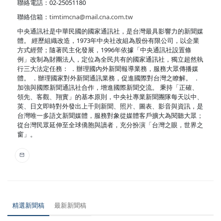
聯絡電話：02-25051180
聯絡信箱：
timtimcna@mail.cna.com.tw
中央通訊社是中華民國的國家通訊社，是台灣最具影響力的新聞媒
體。 經歷組織改造，1973年中央社改組為股份有限公司，以企業
方式經營；隨著民主化發展，1996年依據「中央通訊社設置條
例」改制為財團法人，定位為全民共有的國家通訊社，獨立超然執
行三大法定任務： ．辦理國內外新聞報導業務，服務大眾傳播媒
體。 ．辦理國家對外新聞通訊業務，促進國際對台灣之瞭解。 ．
加強與國際新聞通訊社合作，增進國際新聞交流。 秉持「正確、
領先、客觀、翔實」的基本原則，中央社專業新聞團隊每天以中、
英、日文即時對外發出上千則新聞、照片、圖表、影音與資訊，是
台灣唯一多語文新聞媒體，服務對象從媒體客戶擴大為閱聽大眾；
從台灣民眾延伸至全球僑胞與讀者，充分扮演「台灣之眼，世界之
窗」。
精選新聞稿
最新新聞稿