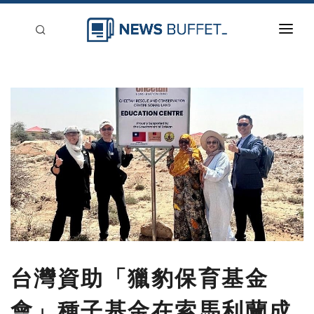
回到首頁
新聞稿分類
登入
刊登
台灣資助「獵豹保育基金
會」種子基金在索馬利蘭成