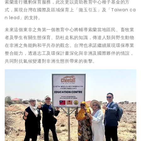
索蘭進行獵豹保育服務，此次更以資助教育中心種子基金的方
式，展現台灣在國際及區域保育上「拋玉引玉」及「Taiwan ca
n lead」的支持。
未來這個東非之角第一個教育中心將輔導索蘭當地區民、畜牧業
者及學生有關生態保育、防杜走私的知識，傳達人類與野生動物
在非洲之角能夠和平共存的觀念。台灣也承諾繼續展現環保專業
整合能力，透過志工及環保計畫深化與非洲及國際夥伴的情誼，
共同對抗氣候變遷對非洲生態所帶來的衝擊。