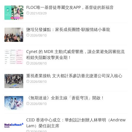
FLOC唯一基督徒專屬交友APP，基督徒的新福音
2021/03/29
鹽埕兒發據點：家長成長團體-馴服情緒小暴龍
2026/08/10
Cynet 的 MDR 主動式威脅響應，讓企業避免因審批流
程錯失阻斷攻擊黃金期！
2026/08/10
重視產業接軌 文大都計系參訪臺北捷運公司深入核心
2026/08/10
《無期迷途》全新主線「蒼藍穹頂」開啟！
2026/08/10
CIID 香港中心成立：華創設計創辦人林華明（Andrew
Lam）榮任副主席
2026/08/10