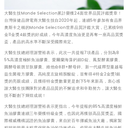
大醫生技Monde Selection累計榮獲24面世界品質評鑑獎章！
台灣保健品牌電商大醫生技自2020年起，連續5年參加有食品界
奧斯卡之稱的Monde Selection世界品質評鑑大賞，已累積9特
金11金獎4銀獎的好成績，今年高濃度魚油更是再奪一座高品質獎
盃，產品的高水準不斷深受國際肯定。
大醫生技總經理謝豐裕表示，此次一共提報7項產品，分別為8
5%高濃度極鮮魚油膠囊、愛爾蘭海藻鈣鎂D錠、鳳梨酵素膠囊、
圓酵母穀胱甘肽膠囊、維他命B群+酵母鋅、新一代緩釋型蔓越莓
益生菌複方膠囊、高純度左旋精胺酸錠，並奪得4特金2金獎1銀
獎的亮眼成績，且獲得特金獎數量更是創下5年來新高，衷心感
謝大醫生技團隊對於產品品質的不懈追求和辛勤努力，讓大醫生
技不斷創下輝煌成就！
大醫生技總經理謝豐裕表示更指出，今年提報的85%高濃度極鮮
魚油膠囊連續三年榮獲特級金獎，也因此再獲頒高品質獎盃。國
際權威機構認證的魚油膠囊，來自於百年挪威魚油大廠，獨家製
程技術能最大程度保留魚油的功效成分，也因此大醫生技魚油斬