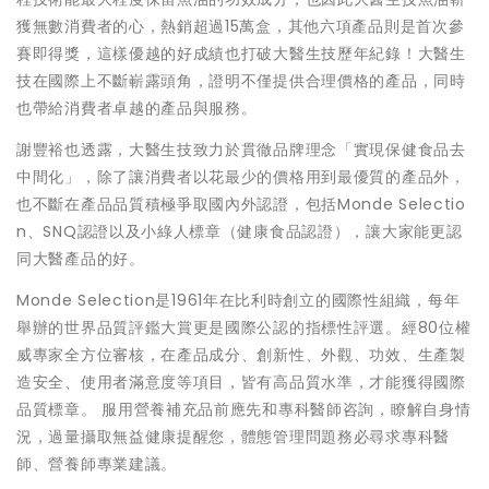
獲無數消費者的心，熱銷超過15萬盒，其他六項產品則是首次參
賽即得獎，這樣優越的好成績也打破大醫生技歷年紀錄！大醫生
技在國際上不斷嶄露頭角，證明不僅提供合理價格的產品，同時
也帶給消費者卓越的產品與服務。
謝豐裕也透露，大醫生技致力於貫徹品牌理念「實現保健食品去
中間化」，除了讓消費者以花最少的價格用到最優質的產品外，
也不斷在產品品質積極爭取國內外認證，包括Monde Selectio
n、SNQ認證以及小綠人標章（健康食品認證），讓大家能更認
同大醫產品的好。
Monde Selection是1961年在比利時創立的國際性組織，每年
舉辦的世界品質評鑑大賞更是國際公認的指標性評選。經80位權
威專家全方位審核，在產品成分、創新性、外觀、功效、生產製
造安全、使用者滿意度等項目，皆有高品質水準，才能獲得國際
品質標章。 服用營養補充品前應先和專科醫師咨詢，瞭解自身情
況，過量攝取無益健康提醒您，體態管理問題務必尋求專科醫
師、營養師專業建議。