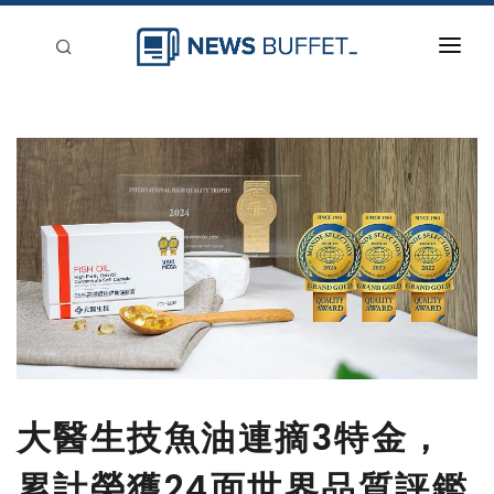
回到首頁
新聞稿分類
登入
刊登
大醫生技魚油連摘3特金，
累計榮獲24面世界品質評鑑