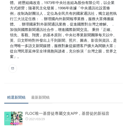
體。 經歷組織改造，1973年中央社改組為股份有限公司，以企業
方式經營；隨著民主化發展，1996年依據「中央通訊社設置條
例」改制為財團法人，定位為全民共有的國家通訊社，獨立超然執
行三大法定任務： ．辦理國內外新聞報導業務，服務大眾傳播媒
體。 ．辦理國家對外新聞通訊業務，促進國際對台灣之瞭解。 ．
加強與國際新聞通訊社合作，增進國際新聞交流。 秉持「正確、
領先、客觀、翔實」的基本原則，中央社專業新聞團隊每天以中、
英、日文即時對外發出上千則新聞、照片、圖表、影音與資訊，是
台灣唯一多語文新聞媒體，服務對象從媒體客戶擴大為閱聽大眾；
從台灣民眾延伸至全球僑胞與讀者，充分扮演「台灣之眼，世界之
窗」。
精選新聞稿
最新新聞稿
FLOC唯一基督徒專屬交友APP，基督徒的新福音
2021/03/29