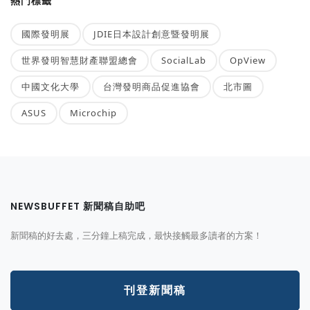
熱門標籤
國際發明展
JDIE日本設計創意暨發明展
世界發明智慧財產聯盟總會
SocialLab
OpView
中國文化大學
台灣發明商品促進協會
北市圖
ASUS
Microchip
NEWSBUFFET 新聞稿自助吧
新聞稿的好去處，三分鐘上稿完成，最快接觸最多讀者的方案！
刊登新聞稿