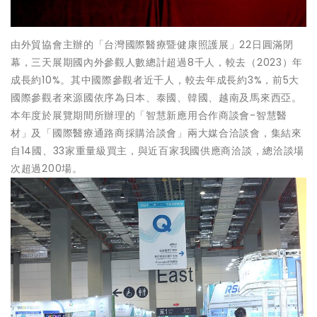
由外貿協會主辦的「台灣國際醫療暨健康照護展」22日圓滿閉
幕，三天展期國內外參觀人數總計超過8千人，較去（2023）年
成長約10%。其中國際參觀者近千人，較去年成長約3%，前5大
國際參觀者來源國依序為日本、泰國、韓國、越南及馬來西亞。
本年度於展覽期間所辦理的「智慧新應用合作商談會-智慧醫
材」及「國際醫療通路商採購洽談會」兩大媒合洽談會，集結來
自14國、33家重量級買主，與近百家我國供應商洽談，總洽談場
次超過200場。