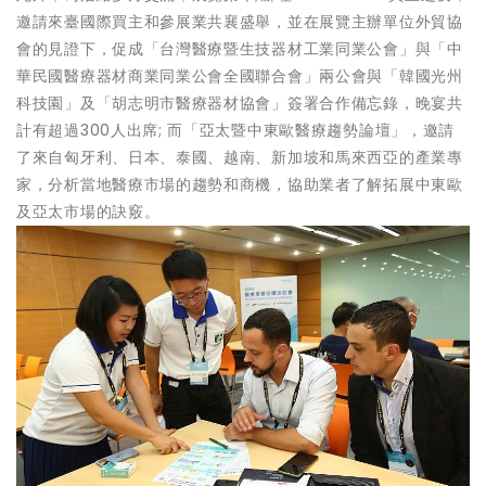
邀請來臺國際買主和參展業共襄盛舉，並在展覽主辦單位外貿協
會的見證下，促成「台灣醫療暨生技器材工業同業公會」與「中
華民國醫療器材商業同業公會全國聯合會」兩公會與「韓國光州
科技園」及「胡志明市醫療器材協會」簽署合作備忘錄，晚宴共
計有超過300人出席; 而「亞太暨中東歐醫療趨勢論壇」，邀請
了來自匈牙利、日本、泰國、越南、新加坡和馬來西亞的產業專
家，分析當地醫療市場的趨勢和商機，協助業者了解拓展中東歐
及亞太市場的訣竅。