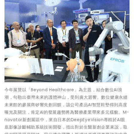
今年展覽以「Beyond Healthcare」為主題，結合數位AI浪
潮，勾勒出臺灣未來的護體神山，受到廣大迴響。數位健康永續
未來館的參展商矽響先創回饋，該公司產品AI智慧鞋墊得到高度
曝光及關注，肯定AI的發展趨勢將為醫療產業帶來多元樣貌。M-
novator新創展區中，來自日本的DeepEyeVision專精於AI眼
底影像診斷輔助系統技術開發，指出對於生醫新創企業來說，取