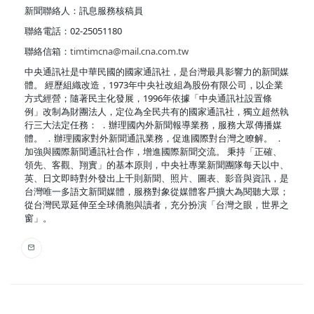
新聞聯絡人：訊息服務核稿員
聯絡電話：02-25051180
聯絡信箱：
timtimcna@mail.cna.com.tw
中央通訊社是中華民國的國家通訊社，是台灣最具影響力的新聞媒
體。 經歷組織改造，1973年中央社改組為股份有限公司，以企業
方式經營；隨著民主化發展，1996年依據「中央通訊社設置條
例」改制為財團法人，定位為全民共有的國家通訊社，獨立超然執
行三大法定任務： ．辦理國內外新聞報導業務，服務大眾傳播媒
體。 ．辦理國家對外新聞通訊業務，促進國際對台灣之瞭解。 ．
加強與國際新聞通訊社合作，增進國際新聞交流。 秉持「正確、
領先、客觀、翔實」的基本原則，中央社專業新聞團隊每天以中、
英、日文即時對外發出上千則新聞、照片、圖表、影音與資訊，是
台灣唯一多語文新聞媒體，服務對象從媒體客戶擴大為閱聽大眾；
從台灣民眾延伸至全球僑胞與讀者，充分扮演「台灣之眼，世界之
窗」。