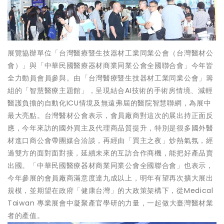
展覽協辦單位「台灣醫療暨生技器材工業同業公會（台灣醫材公
會）」與「中華民國醫療器材商業同業公會全國聯合會」今年皆
全力動員會員參與。由「台灣醫療暨生技器材工業同業公會」籌
組的「智慧醫療主題館」，呈現結合AI技術的手術房情境、減輕
醫護負擔的自動化ICU情境及無遠弗屆的醫院智慧聯網，為展中
最大亮點。台灣醫材公會表示，會員廠商對這次的展出持正面反
應，今年來訪的國外買主及代理商品質提升，特別是很多國外醫
材進口商公會帶團媒合洽談，再經由「買主之夜」炒熱氣氛，經
過雙方的面對面對接，延續未來的互訪合作商機，能把好產品賣
出國。「中華民國醫療器材商業同業公會全國聯合會」也表示，
今年參展的會員廠商滿意度達九成以上，明年有望再次擴大展出
規模，並期望在政府「健康台灣」的大政策架構下，從Medical
Taiwan 專業展會中凝聚產官學研的力量，一起做大臺灣醫材業
者的產值。