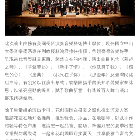
此次演出由擁有美國長笛演奏音樂藝術博士學位、現任國立中山
大學音樂學系專任副教授林鴻君擔任指揮，帶領臺灣管樂好手，
呈現當代音樂融貫東西、悠然自在的內涵，演出曲目包含《幕起
之時》、《掌聲響起》、《新不了情》、《你鼓舞了我》、《感
恩的心》、《慶典》、《我只在乎你》、《那些年》及臺灣民謠
組曲等。有別於以往演出形式，管樂團攜手留美知名聲樂家黎詠
恩，以清亮靈動的嗓音，賦予歌曲新意，打造近百人舞台演出，
展現磅礴氣勢。
除了重量級的演出卡司，花創園區在盛夏之際也推出涼夏方案，
邀請花蓮在地知名攤商，推出輕食、冰品、在地咖啡，以及手作
體驗等特色市集，邀請您一起品嘗、體驗。準備好您的夏季出遊
穿搭與防曬裝備，一起來花創園區迎接夏天，共享優雅且富含文