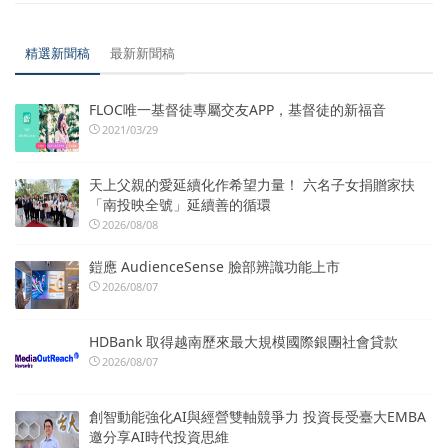
精選新聞稿
最新新聞稿
FLOC唯一基督徒專屬交友APP，基督徒的新福音
2021/03/29
天上父親的愛延續化作希望力量！ 六名子女捐贈家扶
「南投映全號」延續善的循環
2026/08/08
鎧應 AudienceSense 臉部辨識功能上市
2026/08/07
HDBank 取得越南歷來最大規模國際銀團社會貸款
2026/08/07
創智動能強化AI與經營雙軸競爭力 投資長受臺大EMBA
邀分享AI時代投資思維