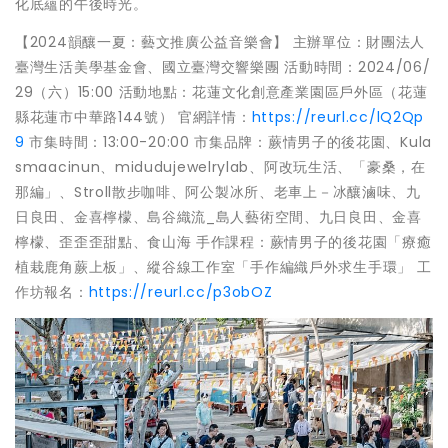
化底蘊的午後時光。
【2024韻釀一夏：藝文推廣公益音樂會】 主辦單位：財團法人
臺灣生活美學基金會、國立臺灣交響樂團 活動時間：2024/06/
29（六）15:00 活動地點：花蓮文化創意產業園區戶外區（花蓮
縣花蓮市中華路144號） 官網詳情：
https://reurl.cc/lQ2Qp
9
市集時間：13:00-20:00 市集品牌：蕨情男子的後花園、Kula
smaacinun、midudujewelrylab、阿改玩生活、「豪桑，在
那編」、Stroll散步咖啡、阿公製冰所、老車上－冰釀滷味、九
日良田、金喜檸檬、島谷織流_島人藝術空間、九日良田、金喜
檸檬、歪歪歪甜點、食山海 手作課程：蕨情男子的後花園「療癒
植栽鹿角蕨上板」、縱谷線工作室「手作編織戶外求生手環」 工
作坊報名：
https://reurl.cc/p3obOZ