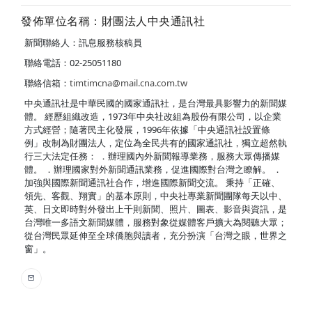
發佈單位名稱：財團法人中央通訊社
新聞聯絡人：訊息服務核稿員
聯絡電話：02-25051180
聯絡信箱：
timtimcna@mail.cna.com.tw
中央通訊社是中華民國的國家通訊社，是台灣最具影響力的新聞媒
體。 經歷組織改造，1973年中央社改組為股份有限公司，以企業
方式經營；隨著民主化發展，1996年依據「中央通訊社設置條
例」改制為財團法人，定位為全民共有的國家通訊社，獨立超然執
行三大法定任務： ．辦理國內外新聞報導業務，服務大眾傳播媒
體。 ．辦理國家對外新聞通訊業務，促進國際對台灣之瞭解。 ．
加強與國際新聞通訊社合作，增進國際新聞交流。 秉持「正確、
領先、客觀、翔實」的基本原則，中央社專業新聞團隊每天以中、
英、日文即時對外發出上千則新聞、照片、圖表、影音與資訊，是
台灣唯一多語文新聞媒體，服務對象從媒體客戶擴大為閱聽大眾；
從台灣民眾延伸至全球僑胞與讀者，充分扮演「台灣之眼，世界之
窗」。