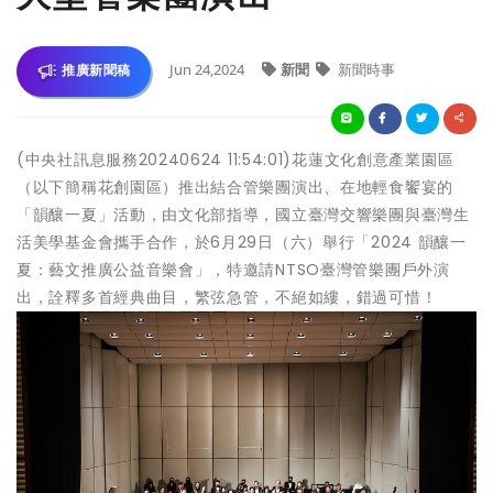
Jun 24,2024
新聞
新聞時事
推廣新聞稿
(中央社訊息服務20240624 11:54:01)花蓮文化創意產業園區
（以下簡稱花創園區）推出結合管樂團演出、在地輕食饗宴的
「韻釀一夏」活動，由文化部指導，國立臺灣交響樂團與臺灣生
活美學基金會攜手合作，於6月29日（六）舉行「2024 韻釀一
夏：藝文推廣公益音樂會」，特邀請NTSO臺灣管樂團戶外演
出，詮釋多首經典曲目，繁弦急管，不絕如縷，錯過可惜！