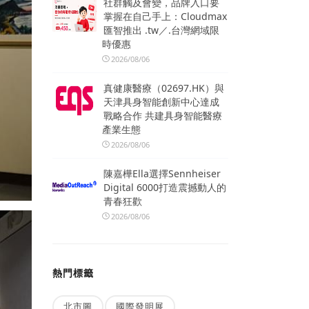
社群觸及會變，品牌入口要
掌握在自己手上：Cloudmax
匯智推出 .tw／.台灣網域限
時優惠
2026/08/06
真健康醫療（02697.HK）與
天津具身智能創新中心達成
戰略合作 共建具身智能醫療
產業生態
2026/08/06
陳嘉樺Ella選擇Sennheiser
Digital 6000打造震撼動人的
青春狂歡
2026/08/06
熱門標籤
北市圖
國際發明展