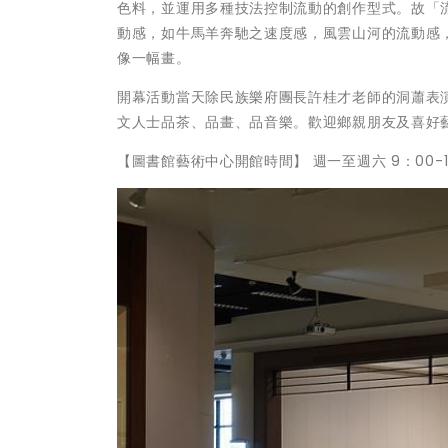
色料，並運用多種技法控制流動的創作型式。故「
動感，如牛馬羊奔馳之速度感，風雲山河的流動感
像一幅畫。
開幕活動當天除民族樂府團長許桂才老師的洞蕭表
文人士品茶、品畫、品音樂。歡迎鄉親朋友及喜好
【圖書館藝術中心開館時間】 週一至週六 9：00-