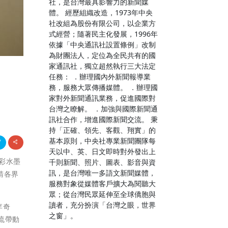
社，是台灣最具影響力的新聞媒
體。 經歷組織改造，1973年中央
社改組為股份有限公司，以企業方
式經營；隨著民主化發展，1996年
依據「中央通訊社設置條例」改制
為財團法人，定位為全民共有的國
家通訊社，獨立超然執行三大法定
任務： ．辦理國內外新聞報導業
務，服務大眾傳播媒體。 ．辦理國
家對外新聞通訊業務，促進國際對
台灣之瞭解。 ．加強與國際新聞通
訊社合作，增進國際新聞交流。 秉
持「正確、領先、客觀、翔實」的
基本原則，中央社專業新聞團隊每
天以中、英、日文即時對外發出上
流彩水墨
千則新聞、照片、圖表、影音與資
訊，是台灣唯一多語文新聞媒體，
請各界
服務對象從媒體客戶擴大為閱聽大
眾；從台灣民眾延伸至全球僑胞與
讀者，充分扮演「台灣之眼，世界
李奇
之窗」。
流帶動