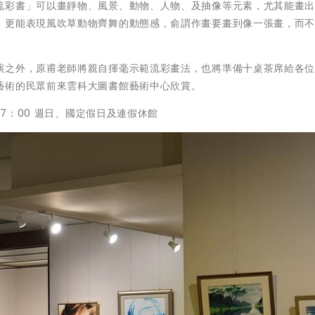
流彩書」可以畫靜物、風景、動物、人物、及抽像等元素，尤其能畫
，更能表現風吹草動物齊舞的動態感，俞謂作畫要畫到像一張畫，而
演之外，原甫老師將親自揮毫示範流彩畫法，也將準備十桌茶席給各
藝術的民眾前來雲科大圖書館藝術中心欣賞。
17：00 週日、國定假日及連假休館