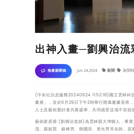
出神入畫─劉興治流
Jun 24,2024
新聞
新聞
推廣新聞稿
(中央社訊息服務20240624 11:52:18)國
畫展」，並於6月29日下午2時舉行開幕書畫茶席
人士及藝術愛好者共襄盛舉，共同感受這場不容錯
藝術家原甫 (劉興治老師)為雲林縣大埤鄉人，畢
茂、羅振賢、蘇峰男、鄧國清、黃光男等名師。原甫