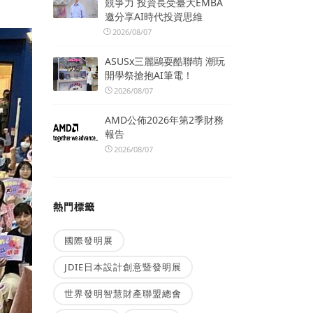
競爭力 投資長受臺大EMBA
邀分享AI時代投資思維
2026/08/07
ASUSx三麗鷗耍酷聯萌 潮玩
開學祭搶抱AI筆電！
2026/08/07
AMD公佈2026年第2季財務
報告
2026/08/07
熱門標籤
國際發明展
JDIE日本設計創意暨發明展
世界發明智慧財產聯盟總會