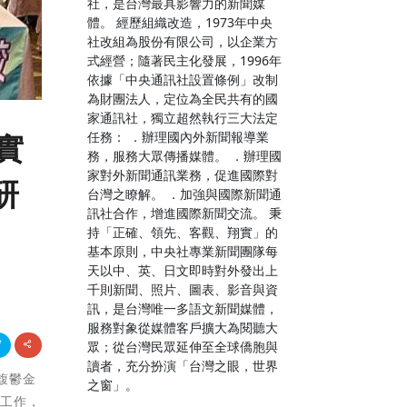
社，是台灣最具影響力的新聞媒
體。 經歷組織改造，1973年中央
社改組為股份有限公司，以企業方
式經營；隨著民主化發展，1996年
依據「中央通訊社設置條例」改制
為財團法人，定位為全民共有的國
家通訊社，獨立超然執行三大法定
任務： ．辦理國內外新聞報導業
實
務，服務大眾傳播媒體。 ．辦理國
家對外新聞通訊業務，促進國際對
研
台灣之瞭解。 ．加強與國際新聞通
訊社合作，增進國際新聞交流。 秉
持「正確、領先、客觀、翔實」的
基本原則，中央社專業新聞團隊每
天以中、英、日文即時對外發出上
千則新聞、照片、圖表、影音與資
訊，是台灣唯一多語文新聞媒體，
服務對象從媒體客戶擴大為閱聽大
眾；從台灣民眾延伸至全球僑胞與
讀者，充分扮演「台灣之眼，世界
南馥鬱金
之窗」。
新工作，