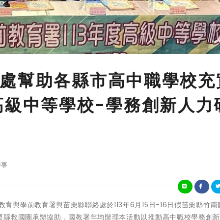
處幫助各縣市高中職學校充
高級中等學校-學務創新人力
時事
育部國民教育與學前教育署與苗栗縣聯絡處於113年6月15日-16日假苗栗縣竹
栗縣救國團承辦協助，國教署年均辦理本活動以推動高中職校學務創