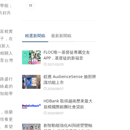
能學能；
共好共
豐富精實
精選新聞稿
最新新聞稿
學子，在
創新人
FLOC唯一基督徒專屬交友
新相關人
APP，基督徒的新福音
培育台灣
2021/03/29
鎧應 AudienceSense 臉部辨
網路盛行
識功能上市
聯絡處的
2026/08/07
將知能學
HDBank 取得越南歷來最大
規模國際銀團社會貸款
力，很榮
2026/08/07
能培養更
創智動能強化AI與經營雙軸
灣、希望