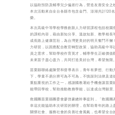
以協助預防及輔導兒少偏差行為，營造友善安全之
本次活動來自全台各縣市包含金門、澎湖共計120
榮。
本次高級中等學校學務創新人力研習課程包括校園
的課程內容，藉由新知分享、溫故知新、教學相長
成長路上健康茁壯，為台灣更美好的明天奮鬥不懈
力研習，以因應配合教官轉型政策，協助高級中等
員之需求，幫助學校作育英才，輔導學生正確價值
未來苗子盡心盡力，共同打造美好台灣，希望無限
苗栗縣聯絡處陳營和督導表示，青年有夢想、行動
下，學童不易分辨可為不可為，不慎踩到法律及道
重點重視的工作之一，感謝國教署給予機會讓苗栗
能帶回學校，幫助推動教務學能，以達成台灣願景
救國團苗栗縣團委會廖啓豪總幹事提到，「救國團
幸這次能協助本次研習的辦理，在幫助青年的路上
關懷社會、服務社會的良善社會風氣，也希望全台