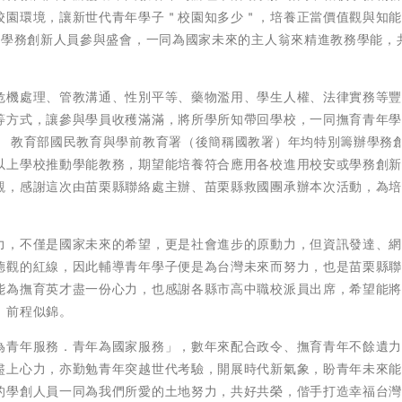
校園環境，讓新世代青年學子＂校園知多少＂，培養正當價值觀與知
名學務創新人員參與盛會，一同為國家未來的主人翁來精進教務學能，
危機處理、管教溝通、性別平等、藥物濫用、學生人權、法律實務等
等方式，讓參與學員收穫滿滿，將所學所知帶回學校，一同撫育青年
！ 教育部國民教育與學前教育署（後簡稱國教署）年均特別籌辦學務
以上學校推動學能教務，期望能培養符合應用各校進用校安或學務創
觀，感謝這次由苗栗縣聯絡處主辦、苗栗縣救國團承辦本次活動，為
。
力，不僅是國家未來的希望，更是社會進步的原動力，但資訊發達、
德觀的紅線，因此輔導青年學子便是為台灣未來而努力，也是苗栗縣
能為撫育英才盡一份心力，也感謝各縣市高中職校派員出席，希望能
、前程似錦。
為青年服務．青年為國家服務」，數年來配合政令、撫育青年不餘遺
盡上心力，亦勤勉青年突越世代考驗，開展時代新氣象，盼青年未來
的學創人員一同為我們所愛的土地努力，共好共榮，偕手打造幸福台