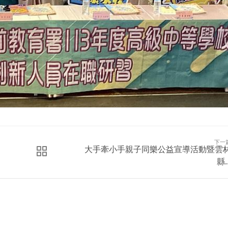
下一
大手牽小手親子同樂公益宣導活動暨雲
縣..