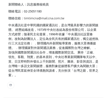
新聞聯絡人：訊息服務核稿員
聯絡電話：02-25051180
聯絡信箱：
timtimcna@mail.cna.com.tw
中央通訊社是中華民國的國家通訊社，是台灣最具影響力的新聞媒
體。 經歷組織改造，1973年中央社改組為股份有限公司，以企業
方式經營；隨著民主化發展，1996年依據「中央通訊社設置條
例」改制為財團法人，定位為全民共有的國家通訊社，獨立超然執
行三大法定任務： ．辦理國內外新聞報導業務，服務大眾傳播媒
體。 ．辦理國家對外新聞通訊業務，促進國際對台灣之瞭解。 ．
加強與國際新聞通訊社合作，增進國際新聞交流。 秉持「正確、
領先、客觀、翔實」的基本原則，中央社專業新聞團隊每天以中、
英、日文即時對外發出上千則新聞、照片、圖表、影音與資訊，是
台灣唯一多語文新聞媒體，服務對象從媒體客戶擴大為閱聽大眾；
從台灣民眾延伸至全球僑胞與讀者，充分扮演「台灣之眼，世界之
窗」。