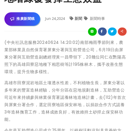
Jun 24,2024
新聞
新聞時事
推廣新聞稿
(中央社訊息服務20240624 14:20:02)南部梅雨季節到來，農
業部林業及自然保育署屏東分署與互助營造公司，6月19日由屏
東分署與互助營造副總經理黃一昌帶領下，20幾位同仁在艷陽高
照下的高雄田寮惡地種下相思樹等計195株林木，攜手改善生態
環境，提升生物多樣性。
高雄市田寮泥岩地區土壤透水性差，不利植物生長，屏東分署以
多年來的豐富造林經驗，分年分區在惡地規劃造林，互助營造公
司近年來持續參與林業保育署認養林地造林計畫，去(112)年首次
與屏東分署合作，選定田寮地區保安林地，以捐款合作方式認養
3年造林撫育工作，造林成效良好，有效維持土砂捍止保安林功
能。
今年是互助營造公司成立75周年，以植樹活動這別具意義的方