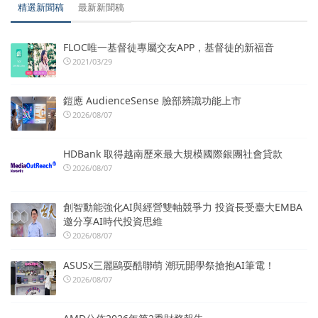
精選新聞稿
最新新聞稿
FLOC唯一基督徒專屬交友APP，基督徒的新福音
2021/03/29
鎧應 AudienceSense 臉部辨識功能上市
2026/08/07
HDBank 取得越南歷來最大規模國際銀團社會貸款
2026/08/07
創智動能強化AI與經營雙軸競爭力 投資長受臺大EMBA
邀分享AI時代投資思維
2026/08/07
ASUSx三麗鷗耍酷聯萌 潮玩開學祭搶抱AI筆電！
2026/08/07