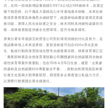
式，在同一區域新增認養面積0.0974公頃計195株林木，並選定
種下相思樹、白千層及大葉桃花心木等適地適木樹種，未來在林
業保育署專業造林撫育永續經營下，維護林地綠覆並發揮災害緩
衝功能，屏障人民生命財產之安全，林木同時具持續性碳吸存功
能，成林後更能提供健全生態環境，提升生物多樣性。
屏東分署非常感謝互助營造公司對於環境持續的付出及努力，這
塊認養林地上本來是果樹，更新造林後可扣合SDGs淨水及衛
生、氣候行動與保育陸域生態等永續發展目標。林業保育署訂定
「農業部林業及自然保育署鼓勵公司團體參與自然碳匯與生物多
樣性保育專案作業要點」也在113年4月15日生效，建置「企業參
與森林及自然碳匯ESG專案媒合平臺」，推動自然環境面及林業
社會文化面兩大類專案類型，期望更多企業透過公私協力方式，
以實際行動實踐企業永續責任。