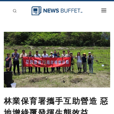
回到首頁
新聞稿分類
登入
刊登
林業保育署攜手互助營造 惡
地增綠覆發揮生態效益