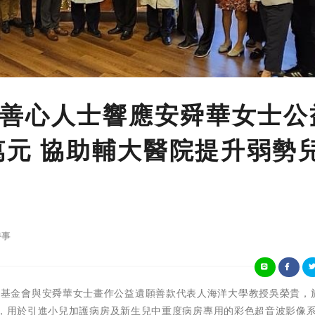
善心人士響應安舜華女士公
萬元 協助輔大醫院提升弱勢
時事
張榮發慈善基金會與安舜華女士畫作公益遺願善款代表人海洋大學教授吳榮貴，
院，用於引進小兒加護病房及新生兒中重度病房專用的彩色超音波影像