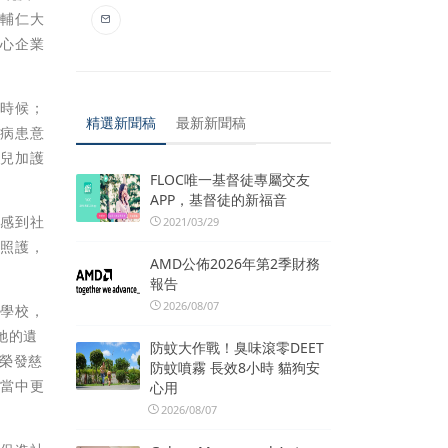
、輔仁大
善心企業
的時候；
精選新聞稿
最新新聞稿
童病患意
小兒加護
FLOC唯一基督徒專屬交友
APP，基督徒的新福音
，感到社
2021/03/29
療照護，
AMD公佈2026年第2季財務
報告
2026/08/07
業學校，
她的遺
防蚊大作戰！臭味滾零DEET
榮發慈
防蚊噴霧 長效8小時 貓狗安
持當中更
心用
2026/08/07