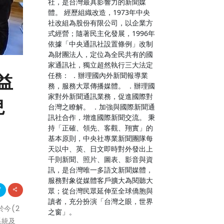
社，是台灣最具影響力的新聞媒
體。 經歷組織改造，1973年中央
社改組為股份有限公司，以企業方
式經營；隨著民主化發展，1996年
依據「中央通訊社設置條例」改制
為財團法人，定位為全民共有的國
家通訊社，獨立超然執行三大法定
任務： ．辦理國內外新聞報導業
益
務，服務大眾傳播媒體。 ．辦理國
家對外新聞通訊業務，促進國際對
兒
台灣之瞭解。 ．加強與國際新聞通
訊社合作，增進國際新聞交流。 秉
持「正確、領先、客觀、翔實」的
基本原則，中央社專業新聞團隊每
天以中、英、日文即時對外發出上
千則新聞、照片、圖表、影音與資
訊，是台灣唯一多語文新聞媒體，
服務對象從媒體客戶擴大為閱聽大
眾；從台灣民眾延伸至全球僑胞與
讀者，充分扮演「台灣之眼，世界
於今(2
之窗」。
系統及