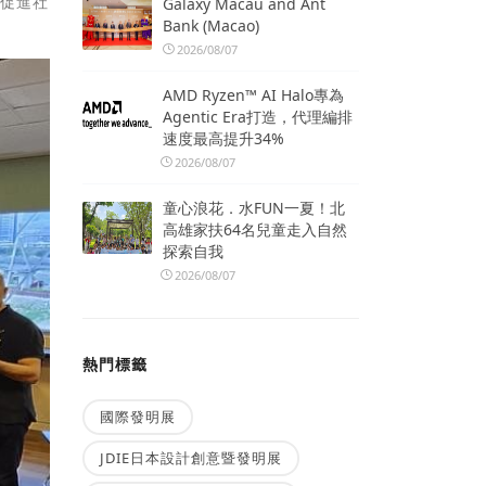
將促進社
Galaxy Macau and Ant
Bank (Macao)
2026/08/07
AMD Ryzen™ AI Halo專為
Agentic Era打造，代理編排
速度最高提升34%
2026/08/07
童心浪花．水FUN一夏！北
高雄家扶64名兒童走入自然
探索自我
2026/08/07
熱門標籤
國際發明展
JDIE日本設計創意暨發明展