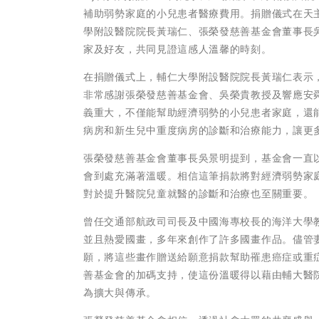
補助弱勢家庭的小兒患者醫療費用。捐贈儀式在天
學附設醫院院長黃瑞仁、張榮發慈善基金會董事長
家及好友，共同見證這感人溫馨的時刻。
在捐贈儀式上，輔仁大學附設醫院院長黃瑞仁表示
非常感謝張榮發慈善基金會、吳榮貴教授及響應安
義重大，不僅能幫助經濟弱勢的小兒患者家庭，還
病房和新生兒中重度病房的診斷和治療能力，讓更
張榮發慈善基金會董事長吳景明提到，基金會一直
會到處充滿著溫暖。相信這筆捐款將對經濟弱勢家
對於提升醫院兒童就醫的診斷和治療也至關重要。
曾任交通部航政司司長及中國海專校長的海洋大學
並且熱愛國畫，多年來創作了許多國畫作品。儘管妻
願，將這些畫作贈送給願意捐款幫助罹患癌症或重
善基金會的加碼支持，使這份溫暖得以藉由輔大醫
為擴大與傳承。