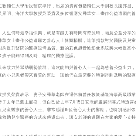
主教輔仁大學附設醫院舉行，出席的貴賓包括輔仁大學副校長謝邦昌
吳景明、海洋大學教授吳榮貴及多位響應安舜華女士畫作公益遺願的
，人生何時最幸福快樂，就是有能力有時間有資源時，願意公益分享
舜華女士畫作公益遺願之善心人士慷慨捐贈，這筆捐款對於醫院及兒
能夠提升醫院的醫療設備品質。新的彩色超音波影像系統將大幅提高
多孩子能夠得到及時、精確的醫療照護。
以來致力於幫助弱勢族群，這次能夠與善心人士一起為慈善公益出力
庭的小兒患者帶來實質的幫助，讓他們在最需要的時刻得到及時的醫
教授吳榮貴表示，妻子安舜華老師在退休前曾任教於基隆海事高級職
子去年已蒙主寵召，但自己於去年7月15日安老師畫展開幕式時透露
症兒童醫療的善心人士。非常感謝15位善心人士的響應，也特別感謝張
院救助兒少醫療的方式來傳遞出去，讓安老師的遺願在大家的愛心支