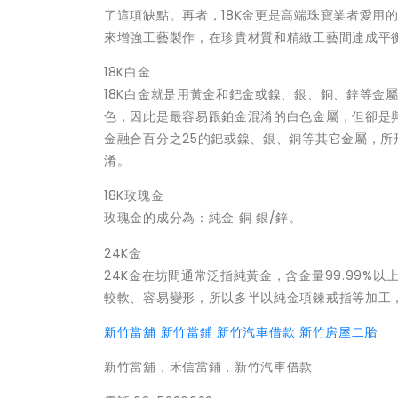
了這項缺點。再者，18K金更是高端珠寶業者愛用
來增強工藝製作，在珍貴材質和精緻工藝間達成平
18K白金
18K白金就是用黃金和鈀金或鎳、銀、銅、鋅等金
色，因此是最容易跟鉑金混淆的白色金屬，但卻是與鉑
金融合百分之25的鈀或鎳、銀、銅等其它金屬，所
淆。
18K玫瑰金
玫瑰金的成分為：純金 銅 銀/鋅。
24K金
24K金在坊間通常泛指純黃金，含金量99.99%
較軟、容易變形，所以多半以純金項鍊戒指等加工
新竹當舖
新竹當鋪
新竹汽車借款
新竹房屋二胎
新竹當舖，禾信當鋪，新竹汽車借款