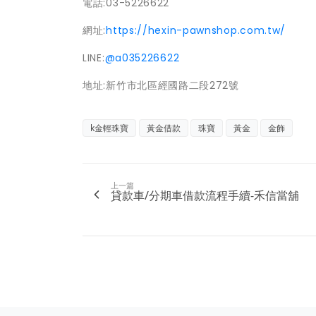
電話:03-5226622
網址:
https://hexin-pawnshop.com.tw/
LINE:
@a035226622
地址:新竹市北區經國路二段272號
k金輕珠寶
黃金借款
珠寶
黃金
金飾
上一篇
貸款車/分期車借款流程手續-禾信當舖