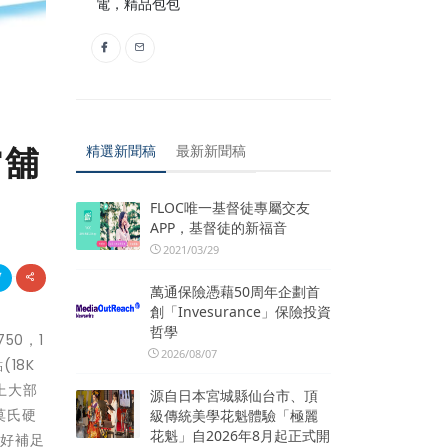
電，精品包包
當舖
精選新聞稿
最新新聞稿
FLOC唯一基督徒專屬交友
APP，基督徒的新福音
2021/03/29
萬通保險憑藉50周年企劃首
創「Invesurance」保險投資
哲學
50，1
2026/08/07
18K
上大部
源自日本宮城縣仙台市、頂
莫氏硬
級傳統美學花魁體驗「極麗
花魁」自2026年8月起正式開
正好補足