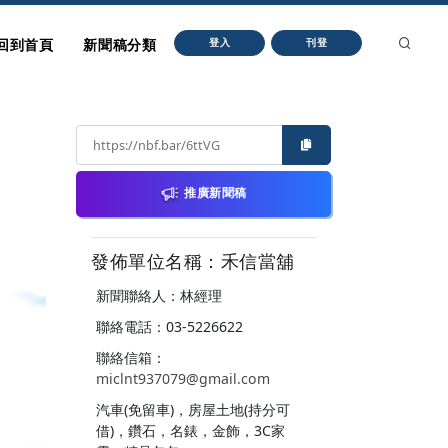
回到首頁
新聞稿分類
登入
刊登
推廣新聞稿
發佈單位名稱：禾信當舖
新聞聯絡人：林經理
聯絡電話：03-5226622
聯絡信箱：
miclnt937079@gmail.com
汽車(免留車)，房屋土地(持分可
借)，鑽石，名錶，金飾，3C家