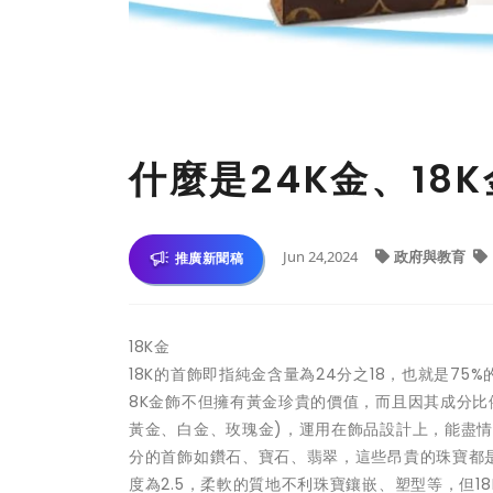
什麼是24K金、18
Jun 24,2024
政府與教育
推廣新聞稿
18K金
18K的首飾即指純金含量為24分之18，也就是75%
8K金飾不但擁有黃金珍貴的價值，而且因其成分比
黃金、白金、玫瑰金)，運用在飾品設計上，能盡
分的首飾如鑽石、寶石、翡翠，這些昂貴的珠寶都是
度為2.5，柔軟的質地不利珠寶鑲嵌、塑型等，但