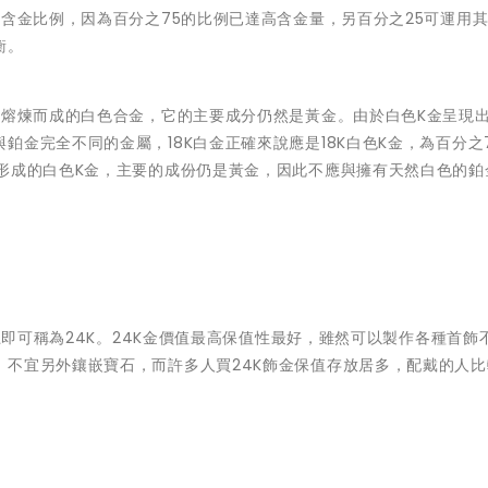
的含金比例，因為百分之75的比例已達高含金量，另百分之25可運用
衡。
屬熔煉而成的白色合金，它的主要成分仍然是黃金。由於白色K金呈現
金完全不同的金屬，18K白金正確來說應是18K白色K金，為百分之
形成的白色K金，主要的成份仍是黃金，因此不應與擁有天然白色的鉑
以上即可稱為24K。24K金價值最高保值性最好，雖然可以製作各種首飾
，不宜另外鑲嵌寶石，而許多人買24K飾金保值存放居多，配戴的人比