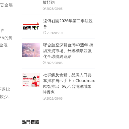
放預約
其它金屬
2026/08/06
遠傳召開2026年第二季法說
會
出白
2026/08/06
75的黃
聯合航空深耕台灣40週年 持
金混
續投資市場、升級機隊並強
化全球航網連結
2026/08/06
社群觸及會變，品牌入口要
掌握在自己手上：Cloudmax
匯智推出 .tw／.台灣網域限
不過比
時優惠
較少。
2026/08/06
熱門標籤