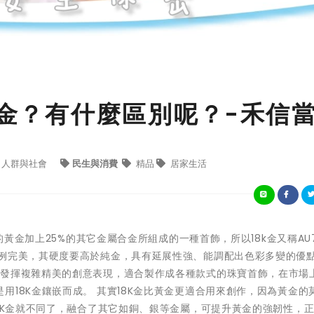
K金？有什麼區別呢？-禾信
人群與社會
民生與消費
精品
居家生活
的黃金加上25%的其它金屬合金所組成的一種首飾，所以18k金又稱AU7
例完美，其硬度要高於純金，具有延展性強、能調配出色彩多變的優點(
情發揮複雜精美的創意表現，適合製作成各種款式的珠寶首飾，在市場
用18K金鑲嵌而成。 其實18K金比黃金更適合用來創作，因為黃金的
18K金就不同了，融合了其它如銅、銀等金屬，可提升黃金的強韌性，