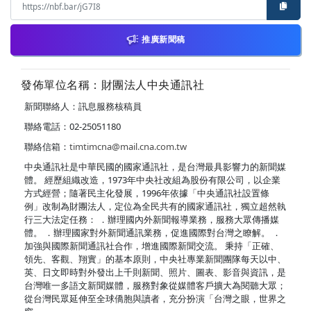
推廣新聞稿
發佈單位名稱：財團法人中央通訊社
新聞聯絡人：訊息服務核稿員
聯絡電話：02-25051180
聯絡信箱：
timtimcna@mail.cna.com.tw
中央通訊社是中華民國的國家通訊社，是台灣最具影響力的新聞媒
體。 經歷組織改造，1973年中央社改組為股份有限公司，以企業
方式經營；隨著民主化發展，1996年依據「中央通訊社設置條
例」改制為財團法人，定位為全民共有的國家通訊社，獨立超然執
行三大法定任務： ．辦理國內外新聞報導業務，服務大眾傳播媒
體。 ．辦理國家對外新聞通訊業務，促進國際對台灣之瞭解。 ．
加強與國際新聞通訊社合作，增進國際新聞交流。 秉持「正確、
領先、客觀、翔實」的基本原則，中央社專業新聞團隊每天以中、
英、日文即時對外發出上千則新聞、照片、圖表、影音與資訊，是
台灣唯一多語文新聞媒體，服務對象從媒體客戶擴大為閱聽大眾；
從台灣民眾延伸至全球僑胞與讀者，充分扮演「台灣之眼，世界之