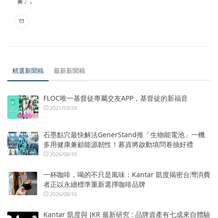
窗」。
精選新聞稿
最新新聞稿
FLOC唯一基督徒專屬交友APP，基督徒的新福音
2021/03/29
石墨點穴最快解法GenerStand推「生物能電池」一機
多用健康兼顧能源韌性！募資將啟動填問卷抽好禮
2026/08/10
一杯咖啡，喝的不只是風味：Kantar 凱度揭密台灣消費
者正以永續標準重新選擇咖啡品牌
2026/08/10
Kantar 凱度與 JKR 最新研究 : 品牌資產有七成來自體驗