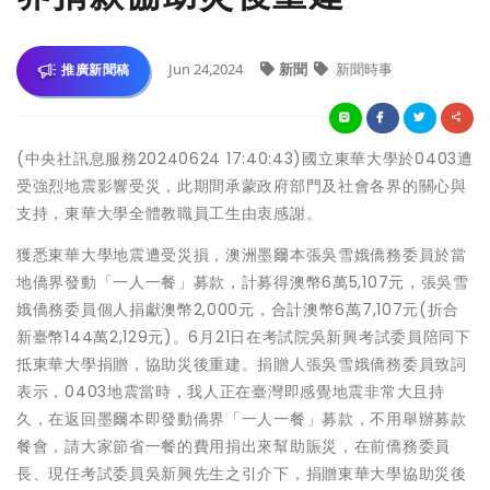
Jun 24,2024
新聞
新聞時事
推廣新聞稿
(中央社訊息服務20240624 17:40:43)國立東華大學於0403遭
受強烈地震影響受災，此期間承蒙政府部門及社會各界的關心與
支持，東華大學全體教職員工生由衷感謝。
獲悉東華大學地震遭受災損，澳洲墨爾本張吳雪娥僑務委員於當
地僑界發動「一人一餐」募款，計募得澳幣6萬5,107元，張吳雪
娥僑務委員個人捐獻澳幣2,000元，合計澳幣6萬7,107元(折合
新臺幣144萬2,129元)。6月21日在考試院吳新興考試委員陪同下
抵東華大學捐贈，協助災後重建。捐贈人張吳雪娥僑務委員致詞
表示，0403地震當時，我人正在臺灣即感覺地震非常大且持
久，在返回墨爾本即發動僑界「一人一餐」募款，不用舉辦募款
餐會，請大家節省一餐的費用捐出來幫助賑災，在前僑務委員
長、現任考試委員吳新興先生之引介下，捐贈東華大學協助災後