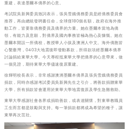
重建，表達墨爾本僑界的心意。
考試院吳新興委員致詞表示，張吳雪娥僑務委員是經僑務委員會
推荐，再由總統發聘書任命，全球僅180個名額，政府在海外推
動工作，皆要靠僑務委員及僑界的力量。她在墨爾本當地為僑
領，有能力及意願，對僑界及國內事務皆極為熱心及慷慨。她在
墨爾本開設一所僑校，教授華人小孩及澳洲人中文。海外僑胞皆
心繫臺灣，0403大地震後即發動募款，所得款項經墨爾本僑界
討論捐給東華大學。今天專程抵東華大學把僑界的心意帶來，做
一個見證，期待東華大學儘速復原重建。
徐輝明校長表示，非常感謝澳洲墨爾本僑界及張吳雪娥僑務委員
捐款，同時亦感謝考試委員吳新興先生之引介，將善款捐贈東華
大學，所有捐款皆會運用於東華大學地震復原及學生急難救助。
東華大學感謝社會各界或捐助善款，或表達關懷，對東華教職員
工生而言都是鼓勵與支持。每一筆捐款都將成為希望的種子，讓
東華再次茁壯。