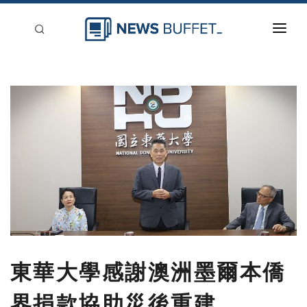
回到首頁
新聞稿分類
登入
刊登
東華大學感謝澳洲墨爾本僑
界捐款協助災後重建