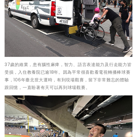
37歲的維業，患有腦性麻痺，智力、語言表達能力及行走能力皆
受損，入住教養院已逾18年。因為平常很喜歡看電視轉播棒球賽
事，106年臺北世大運時，有到現場觀賽，留下非常難忘的體驗
跟回憶，一直盼著有天可以再到球場觀賽。