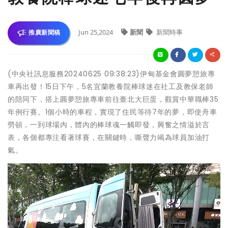
Jun 25,2024
新聞
新聞時事
推廣新聞稿
(中央社訊息服務20240625 09:38:23)伊甸基金會圓夢憩旅專
車再出發！15日下午，5名宜蘭教養院棒球迷在社工及教保老師
的陪同下，搭上圓夢憩旅專車前往臺北大巨蛋，觀賞中華職棒35
年例行賽。1個小時的車程，實現了住民等待7年的夢，即使舟車
勞頓，一到球場內，體內的棒球魂一觸即發，興奮之情溢於言
表，各個都專注看著球賽，在關鍵時，嘶聲力竭為球員加油打
氣。