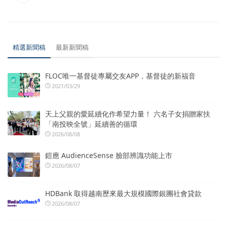
精選新聞稿
最新新聞稿
FLOC唯一基督徒專屬交友APP，基督徒的新福音
2021/03/29
天上父親的愛延續化作希望力量！ 六名子女捐贈家扶
「南投映全號」延續善的循環
2026/08/08
鎧應 AudienceSense 臉部辨識功能上市
2026/08/07
HDBank 取得越南歷來最大規模國際銀團社會貸款
2026/08/07