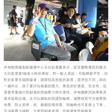
伊甸無障礙創新服務中心主任杜重慶表示，從宜蘭教養院到臺北
大巨蛋需要1個多小時的車程，對一般人來說，可能稀鬆平常，但
對於多重失能障礙者，因障別及程度的差異，需求也不同，因此
一趟外出，除了要評估個案的體力、乘坐的舒適度、安全性，也
需要考量隨行照顧者的照顧壓力與方便性。伊甸圓夢憩旅專車具
基本急救設備、全方位躺臥的照護型輪椅，減壓材質可分散臀部
坐壓、防止前滑，坐、躺都安穩舒適。而輪椅也可直接上下車，
不須再費力移動，方便照顧者使用，也能避免照顧傷害。