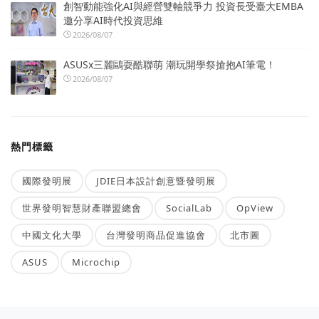
創智動能強化AI與經營雙軸競爭力 投資長受臺大EMBA
邀分享AI時代投資思維
2026/08/07
ASUSx三麗鷗耍酷聯萌 潮玩開學祭搶抱AI筆電！
2026/08/07
熱門標籤
國際發明展
JDIE日本設計創意暨發明展
世界發明智慧財產聯盟總會
SocialLab
OpView
中國文化大學
台灣發明商品促進協會
北市圖
ASUS
Microchip