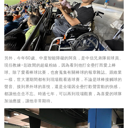
另外，今年60歲、中度智能障礙的阿良，是中信兄弟隊前球員、
現任教練-彭政閔的超級粉絲，因為看到他打全壘打而愛上棒
球。除了愛看棒球比賽，也會蒐集有關棒球的報章雜誌。跟維業
一樣，世大運期間都有到現場觀看過球賽，不論是球棒接觸球的
聲音、接到界外球的喜悅，還是全場因全壘打歡聲雷動的快感，
都讓他念念不忘。時過七年，可以再到現場觀賽，為喜愛的球隊
加油應援，讓他非常期待。