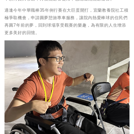
適逢今年中華職棒35年例行賽在大巨蛋開打，宜蘭教養院社工積
極爭取機會，申請圓夢憩旅專車服務，讓院內熱愛棒球的住民們
再圓7年前的夢，回到球場享受觀賽的樂趣，為有限的人生增添
更多美好的回憶。