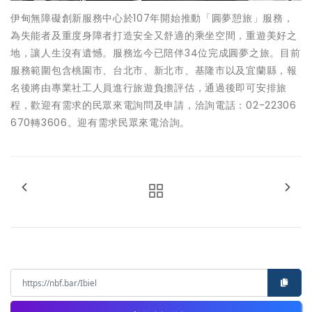
伊甸無障礙創新服務中心於107年開始推動「圓夢憩旅」服務，
為失能者及重度身障者打造安全又舒適的乘坐空間，重遊美好之
地，讓人生沒有遺憾。服務迄今已陪伴34位完成圓夢之旅。目前
服務範圍包含桃園市、台北市、新北市、基隆市以及宜蘭縣，報
名後將由專業社工人員進行旅遊負擔評估，通過後即可安排旅
程，歡迎有需求的民眾來電詢問及申請，洽詢電話：02-22306
670轉3606。迎有需求民眾來電洽詢。