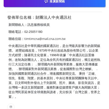
推廣新聞稿
發佈單位名稱：財團法人中央通訊社
新聞聯絡人：訊息服務核稿員
聯絡電話：02-25051180
聯絡信箱：
timtimcna@mail.cna.com.tw
中央通訊社是中華民國的國家通訊社，是台灣最具影響力的新聞媒
體。 經歷組織改造，1973年中央社改組為股份有限公司，以企業
方式經營；隨著民主化發展，1996年依據「中央通訊社設置條
例」改制為財團法人，定位為全民共有的國家通訊社，獨立超然執
行三大法定任務： ．辦理國內外新聞報導業務，服務大眾傳播媒
體。 ．辦理國家對外新聞通訊業務，促進國際對台灣之瞭解。 ．
加強與國際新聞通訊社合作，增進國際新聞交流。 秉持「正確、
領先、客觀、翔實」的基本原則，中央社專業新聞團隊每天以中、
英、日文即時對外發出上千則新聞、照片、圖表、影音與資訊，是
台灣唯一多語文新聞媒體，服務對象從媒體客戶擴大為閱聽大眾；
從台灣民眾延伸至全球僑胞與讀者，充分扮演「台灣之眼，世界之
窗」。