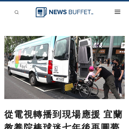
回到首頁
新聞稿分類
登入
刊登
從電視轉播到現場應援 宜蘭
教養院棒球迷七年後再圓夢