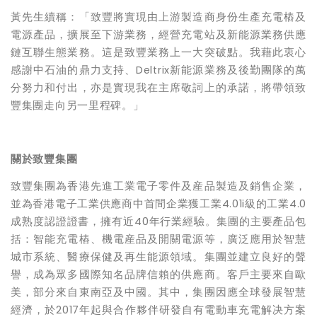
黃先生續稱：「致豐將實現由上游製造商身份生產充電樁及
電源產品，擴展至下游業務，經營充電站及新能源業務供應
鏈互聯生態業務。這是致豐業務上一大突破點。我藉此衷心
感謝中石油的鼎力支持、Deltrix新能源業務及後勤團隊的萬
分努力和付出，亦是實現我在主席敬詞上的承諾，將帶領致
豐集團走向另一里程碑。」
關於致豐集團
致豐集團為香港先進工業電子零件及産品製造及銷售企業，
並為香港電子工業供應商中首間企業獲工業4.01i級的工業4.0
成熟度認證證書，擁有近40年行業經驗。集團的主要產品包
括：智能充電樁、機電産品及開關電源等，廣泛應用於智慧
城市系統、醫療保健及再生能源領域。集團並建立良好的聲
譽，成為眾多國際知名品牌信賴的供應商。客戶主要來自歐
美，部分來自東南亞及中國。其中，集團因應全球發展智慧
經濟，於2017年起與合作夥伴研發自有電動車充電解决方案