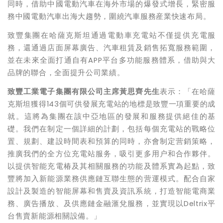
同時，借助中國電動汽車在海外市場的爆發式增長，緊密服
務中國電動汽車出海大趨勢，圍繞汽車服務産業快速布局。
致豐集團在哈薩克斯坦通過電動車充電站不僅提供充電服
務，還通過店面屏幕廣告、汽車租賃及銷售拓寬服務範圍，
並在未來全面打通自有APP平台多功能服務體系，借助與大
品牌的聯合，全面提升公司業績。
致豐工業電子集團有限公司主席黃思齊先生
表示：「在哈薩
克斯坦獲得143個可供發展充電站的地標是致豐一項重要的成
就。這將為集團在該中亞地區的發展和服務提供絕佳的基
礎。我們在制定一個詳細的計劃，包括每個充電站的戰略位
置、規劃、建設時間表和預算的同時，亦會制定营銷策略，
推廣我們的全方位充電站服务，吸引更多用户和合作夥伴。
以提供智能充電椿及其相關服務的功能及體系實為起點，致
豐將加入新能源業務供應鏈互聯生態的营運模式。配合自家
設計及製造的智能屏幕和售賣及資訊系統，打造智能電商業
務、廣告播放、及供應鏈金融滙兌服務，並實現以Deltrix平
台售賣新能源相關設備。」