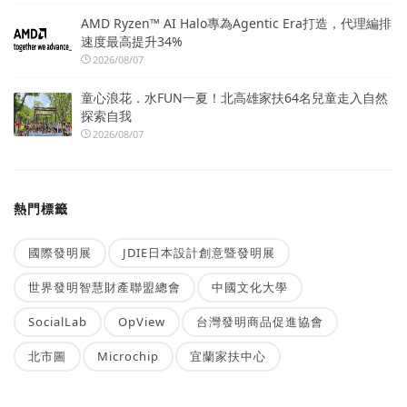
AMD Ryzen™ AI Halo專為Agentic Era打造，代理編排
速度最高提升34%
2026/08/07
童心浪花．水FUN一夏！北高雄家扶64名兒童走入自然
探索自我
2026/08/07
熱門標籤
國際發明展
JDIE日本設計創意暨發明展
世界發明智慧財產聯盟總會
中國文化大學
SocialLab
OpView
台灣發明商品促進協會
北市圖
Microchip
宜蘭家扶中心