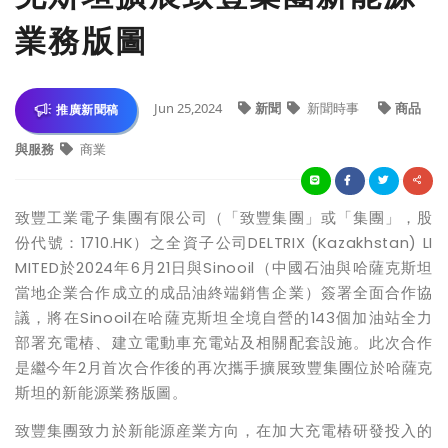
業務版圖
Jun 25,2024
新聞
新聞時事
商品
推廣新聞稿
與服務
商業
致豐工業電子集團有限公司（「致豐集團」或「集團」，股
份代號：1710.HK）之全資子公司DELTRIX (Kazakhstan) LI
MITED於2024年6月21日與Sinooil（中國石油與哈薩克斯坦
當地企業合作成立的成品油終端銷售企業）簽署全面合作協
議，將在Sinooil在哈薩克斯坦全境自營的143個加油站全力
部署充電樁、建立電動車充電站及相關配套設施。此次合作
是繼今年2月首次合作後的再次攜手擴展致豐集團位於哈薩克
斯坦的新能源業務版圖。
致豐集團致力於新能源産業方向，在加大充電樁研發投入的