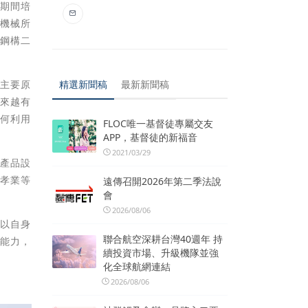
，期間培
大機械所
械鋼構二
之主要原
精選新聞稿
最新新聞稿
越來越有
如何利用
FLOC唯一基督徒專屬交友
APP，基督徒的新福音
2021/03/29
到產品設
朱孝業等
遠傳召開2026年第二季法說
會
2026/08/06
能以自身
聯合航空深耕台灣40週年 持
計能力，
續投資市場、升級機隊並強
化全球航網連結
2026/08/06