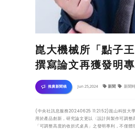
崑大機械所「點子王
撰寫論文再獲發明專
Jun 25,2024
新聞
新聞
推廣新聞稿
(中央社訊息服務20240625 11:21:52)
用於產品創新，研究論文更以〈設計與製作可調整
「可調整高度的收折式桌具」之發明專利，不僅體