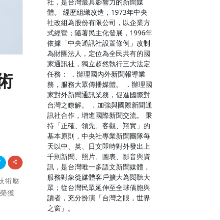
社，是台灣最具影響力的新聞媒
體。 經歷組織改造，1973年中央
社改組為股份有限公司，以企業方
式經營；隨著民主化發展，1996年
依據「中央通訊社設置條例」改制
為財團法人，定位為全民共有的國
家通訊社，獨立超然執行三大法定
任務： ．辦理國內外新聞報導業
術
務，服務大眾傳播媒體。 ．辦理國
家對外新聞通訊業務，促進國際對
台灣之瞭解。 ．加強與國際新聞通
訊社合作，增進國際新聞交流。 秉
持「正確、領先、客觀、翔實」的
基本原則，中央社專業新聞團隊每
天以中、英、日文即時對外發出上
千則新聞、照片、圖表、影音與資
訊，是台灣唯一多語文新聞媒體，
服務對象從媒體客戶擴大為閱聽大
合技術應
眾；從台灣民眾延伸至全球僑胞與
更榮獲
讀者，充分扮演「台灣之眼，世界
之窗」。