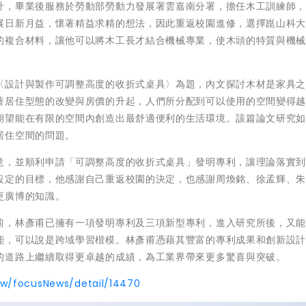
計，畢業後服務於勞動部勞動力發展署雲嘉南分署，擔任木工訓練師
展日新月益，懷著精益求精的想法，因此重返校園進修，選擇崑山科
的複合材料，讓他可以將木工長才結合機械專業，使木頭的特質與機
〈設計與製作可調整高度的收折式桌具〉為題，內文探討木材是家具
著居住型態的改變與房價的升起，人們所分配到可以使用的空間變得
期望能在有限的空間內創造出最舒適便利的生活環境。該篇論文研究
居住空間的問題。
意，並順利申請「可調整高度的收折式桌具」發明專利，讓理論落實
設定的目標，他感謝自己重返校園的決定，也感謝周煥銘、徐孟輝、
更廣博的知識。
前，林彥甫已擁有一項發明專利及三項新型專利，進入研究所後，又
能，可以說是跨域學習楷模。林彥甫憑藉其豐富的專利成果和創新設
的道路上繼續取得更卓越的成績，為工業界帶來更多驚喜與突破。
tw/focusNews/detail/14470