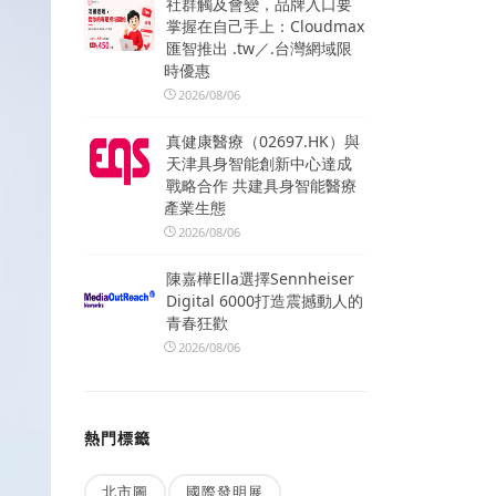
社群觸及會變，品牌入口要
掌握在自己手上：Cloudmax
匯智推出 .tw／.台灣網域限
時優惠
2026/08/06
真健康醫療（02697.HK）與
天津具身智能創新中心達成
戰略合作 共建具身智能醫療
產業生態
2026/08/06
陳嘉樺Ella選擇Sennheiser
Digital 6000打造震撼動人的
青春狂歡
2026/08/06
熱門標籤
北市圖
國際發明展