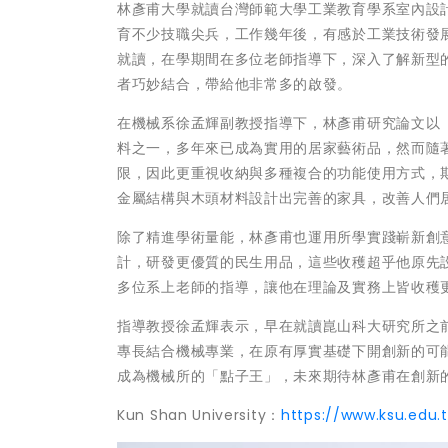
林彥甫大學就讀台灣師範大學工業教育學系室內設
育不少技職尖兵，工作幾年後，有感於工業技術發
就讀，在學期間在多位老師指導下，深入了解新型
者巧妙結合，帶給他非常多的啟發。
在機械系徐孟輝副教授指導下，林彥甫研究論文以
料之一，多年來已成為實用的居家藝術品，然而隨
限，因此更重視收納與多種複合的功能使用方式，
金屬結構與木頭材料設計出完善的家具，改善人們
除了精進學術量能，林彥甫也運用所學實踐嶄新創
計，研發更優質的民生用品，這些收穫超乎他原先
多位系上老師的指導，讓他在理論及實務上皆收穫
指導教授徐孟輝表示，早在就讀崑山科大研究所之
專長結合機械專業，在原有厚實基礎下開創新的可
成為機械所的「點子王」，未來期待林彥甫在創新
Kun Shan University：
https://www.ksu.edu.