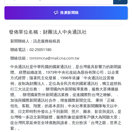
推廣新聞稿
發佈單位名稱：財團法人中央通訊社
新聞聯絡人：訊息服務核稿員
聯絡電話：02-25051180
聯絡信箱：
timtimcna@mail.cna.com.tw
中央通訊社是中華民國的國家通訊社，是台灣最具影響力的新聞媒
體。 經歷組織改造，1973年中央社改組為股份有限公司，以企業
方式經營；隨著民主化發展，1996年依據「中央通訊社設置條
例」改制為財團法人，定位為全民共有的國家通訊社，獨立超然執
行三大法定任務： ．辦理國內外新聞報導業務，服務大眾傳播媒
體。 ．辦理國家對外新聞通訊業務，促進國際對台灣之瞭解。 ．
加強與國際新聞通訊社合作，增進國際新聞交流。 秉持「正確、
領先、客觀、翔實」的基本原則，中央社專業新聞團隊每天以中、
英、日文即時對外發出上千則新聞、照片、圖表、影音與資訊，是
台灣唯一多語文新聞媒體，服務對象從媒體客戶擴大為閱聽大眾；
從台灣民眾延伸至全球僑胞與讀者，充分扮演「台灣之眼，世界之
窗」。