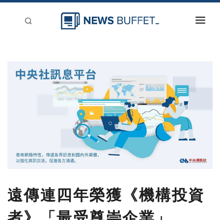
回到首頁
新聞稿分類
登入
刊登
遠傳連四年榮獲《機構投資
者》「最受尊崇企業」