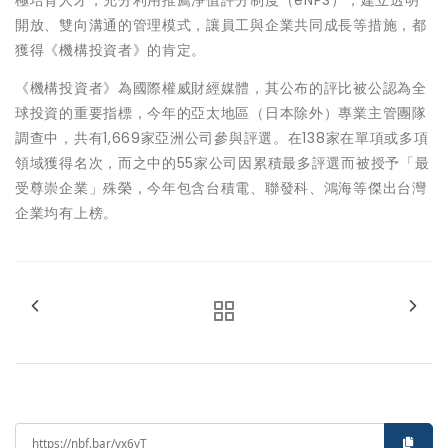
極培育人才，充分利用推薦淨值評分制度（eNPS），建立透明
開放、雙向溝通的管理模式，讓員工與企業共同成長等措施，都
獲得《機構投資者》的肯定。
《機構投資者》為國際權威財經媒體，其公布的評比被公認為全
球投資的重要指標，今年的亞太地區（日本除外）專業主管團隊
調查中，共有1,669家亞洲公司參與評選。在138家在單項或多項
領域獲得名次，而之中的55家公司因累積最多評選而被授予「最
受尊崇企業」殊榮，今年包含台積電、聯發科、鴻海等傑出台灣
企業均有上榜。