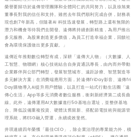
榮譽要歸功於遠傳管理團隊和全體同仁的共同努力，以及徐旭東
董事長對我的信任和支持。雖然去年我們順利完成合併，財務表
現也創7年新高，但隨著AI 科技迅速發展，轉型路上還有無限的
潛力和機會等待我們去開發。遠傳將持續創新精進，為用戶推出
多元服務、為股東創造更多價值，為員工打造幸福企業，回饋社
會為環境保護做出更多貢獻。」
遠傳近年推動數位轉型有成，深耕「遠傳大人物」（大數據、人
工智慧、物聯網）核心技術結合自身資通訊專長，由內而外帶動
企業夥伴與公部門轉型，發展智慧城市、遠距診療、智慧製造等
多元解決方案；在消費端應用方面，於遠傳friDay影音、遠傳fri
Day購物導入AI提升用戶體驗，以及打造一站式行動生活圈「遠
傳心生活」App等多元消費者數位服務，衝刺新經濟第二成長曲
線。此外，遠傳運用AI大數據進行5G基地台選址，並整併基地
台、降低設備重複投資、硬體汰舊留新、搭配節電技術與能源管
理系統，將ESG融入營運，永續成效斐然。
井琪連續四年榮獲「最佳CEO」，除企業治理的專業能力外，積