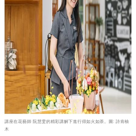
講座在花藝師 阮慧雯的精彩講解下進行得如火如荼。圖: 詩肯柚
木