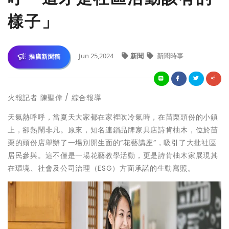
樣子」
Jun 25,2024
新聞
新聞時事
推廣新聞稿
火報記者 陳聖偉 / 綜合報導
天氣熱呼呼，當夏天大家都在家裡吹冷氣時，在苗栗頭份的小鎮
上，卻熱鬧非凡。原來，知名連鎖品牌家具店詩肯柚木，位於苗
栗的頭份店舉辦了一場別開生面的“花藝講座”，吸引了大批社區
居民參與。這不僅是一場花藝教學活動，更是詩肯柚木家展現其
在環境、社會及公司治理（ESG）方面承諾的生動寫照。