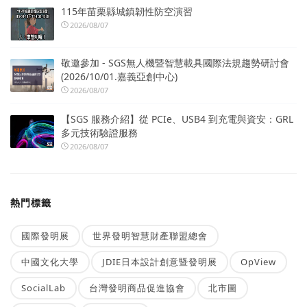
115年苗栗縣城鎮韌性防空演習
2026/08/07
敬邀參加 - SGS無人機暨智慧載具國際法規趨勢研討會
(2026/10/01.嘉義亞創中心)
2026/08/07
【SGS 服務介紹】從 PCIe、USB4 到充電與資安：GRL
多元技術驗證服務
2026/08/07
熱門標籤
國際發明展
世界發明智慧財產聯盟總會
中國文化大學
JDIE日本設計創意暨發明展
OpView
SocialLab
台灣發明商品促進協會
北市圖