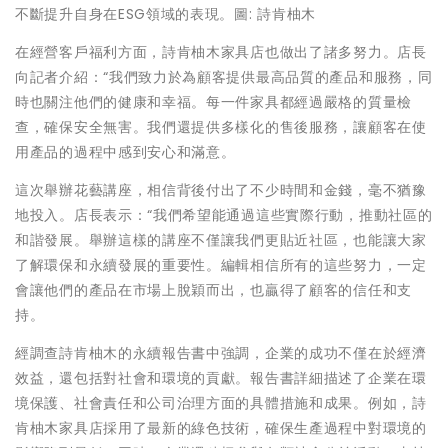
不斷提升自身在ESG領域的表現。圖: 詩肯柚木
在經營客戶福利方面，詩肯柚木家具店也做出了諸多努力。店長
向記者介紹：“我們致力於為顧客提供最高品質的產品和服務，同
時也關注他們的健康和幸福。每一件家具都經過嚴格的質量檢
查，確保安全無害。我們還提供多樣化的售後服務，讓顧客在使
用產品的過程中感到安心和滿意。
這次舉辦花藝講座，相信背後付出了不少時間和金錢，毫不猶豫
地投入。店長表示：“我們希望能通過這些實際行動，推動社區的
和諧發展。舉辦這樣的講座不僅讓我們更貼近社區，也能讓大家
了解環保和永續發展的重要性。編輯相信所有的這些努力，一定
會讓他們的產品在市場上脫穎而出，也贏得了顧客的信任和支
持。
經調查詩肯柚木的永續報告書中強調，企業的成功不僅在於經濟
效益，還包括對社會和環境的貢獻。報告書詳細描述了企業在環
境保護、社會責任和公司治理方面的具體措施和成果。例如，詩
肯柚木家具店採用了最新的綠色技術，確保生產過程中對環境的