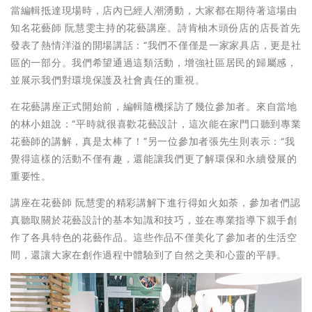
當編輯抵達現場時，店內已經人潮湧動，大家都在期待著這場由
知名花藝師 阮慧雯主持的花藝講座。詩肯柚木頭份店的店長首先
發表了熱情洋溢的開場講話：“我們不僅僅是一家家具店，更是社
區的一部分。我們希望通過這類活動，增強社區居民的歸屬感，
並展示我們對環境保護及社會責任的重視。
在花藝講座正式開始前，編輯隨機採訪了幾位參加者。來自當地
的林小姐說：“平時就很喜歡花藝設計，這次能在家門口聽到專業
花藝師的講解，真是太棒了！”另一位參加者張先生則表示：“我
覺得這樣的活動不僅有趣，還能讓我們更了解環保和永續發展的
重要性。
講座在花藝師 阮慧雯的精彩講解下進行得如火如荼，參加者們認
真聽取關於花藝設計的基本知識和技巧，並在專業指導下親手創
作了各具特色的花藝作品。這些作品不僅美化了參加者的生活空
間，還讓大家在創作過程中體驗到了自然之美和心靈的平靜。