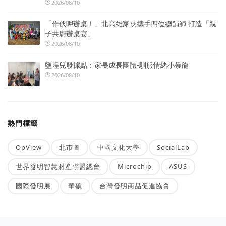
2026/08/10
「作伙呷辦桌！」北高雄家扶攜手四位總舖師 打造「親
子共廚辦桌宴」
2026/08/10
鹽埕兒發據點：家長成長團體-馴服情緒小暴龍
2026/08/10
熱門標籤
OpView
北市圖
中國文化大學
SocialLab
世界發明智慧財產聯盟總會
Microchip
ASUS
國際發明展
華碩
台灣發明商品促進協會