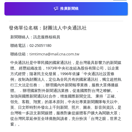
推廣新聞稿
發佈單位名稱：財團法人中央通訊社
新聞聯絡人：訊息服務核稿員
聯絡電話：02-25051180
聯絡信箱：
timtimcna@mail.cna.com.tw
中央通訊社是中華民國的國家通訊社，是台灣最具影響力的新聞媒
體。 經歷組織改造，1973年中央社改組為股份有限公司，以企業
方式經營；隨著民主化發展，1996年依據「中央通訊社設置條
例」改制為財團法人，定位為全民共有的國家通訊社，獨立超然執
行三大法定任務： ．辦理國內外新聞報導業務，服務大眾傳播媒
體。 ．辦理國家對外新聞通訊業務，促進國際對台灣之瞭解。 ．
加強與國際新聞通訊社合作，增進國際新聞交流。 秉持「正確、
領先、客觀、翔實」的基本原則，中央社專業新聞團隊每天以中、
英、日文即時對外發出上千則新聞、照片、圖表、影音與資訊，是
台灣唯一多語文新聞媒體，服務對象從媒體客戶擴大為閱聽大眾；
從台灣民眾延伸至全球僑胞與讀者，充分扮演「台灣之眼，世界之
窗」。