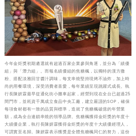
今年金炬獎初期遴選就有超過百家企業參與角逐，並分為「績優
組」與「潛力組」。而報名績優組的焦糖楓，以獨特的漢方撒
粉、搭配淡雅回甘醬汁調味，每支串燒堅持現烤不油炸，加上時
尚的用餐環境，深受消費者喜愛，每年業績呈現跳躍式成長。執
行長陳妍霖最早從通化街小攤車起家，經營到現在全台已超過25
間門市，並耗資千萬成立食品中央工廠，建立嚴謹的SOP，確保
每項食材都有一致的品質與標準，造就了焦糖楓破億的年營業
額，成為全台連鎖串燒的領導品牌。焦糖楓獲得金炬獎的年度十
大績優企業，執行長陳妍霖獲得金炬獎的年度十大績優經理人，
可謂實至名歸。陳妍霖表示獲獎是全體焦糖楓同仁的努力，這份