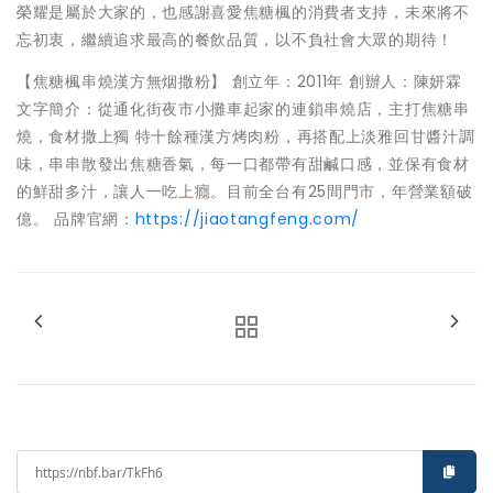
榮耀是屬於大家的，也感謝喜愛焦糖楓的消費者支持，未來將不
忘初衷，繼續追求最高的餐飲品質，以不負社會大眾的期待！
【焦糖楓串燒漢方無烟撒粉】 創立年：2011年 創辦人：陳妍霖
文字簡介：從通化街夜市小攤車起家的連鎖串燒店，主打焦糖串
燒，食材撒上獨 特十餘種漢方烤肉粉，再搭配上淡雅回甘醬汁調
味，串串散發出焦糖香氣，每一口都帶有甜鹹口感，並保有食材
的鮮甜多汁，讓人一吃上癮。目前全台有25間門市，年營業額破
億。 品牌官網：
https://jiaotangfeng.com/