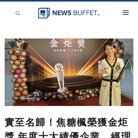
回到首頁
新聞稿分類
登入
刊登
實至名歸！焦糖楓榮獲金炬
獎 年度十大績優企業、經理