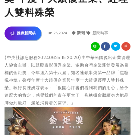
人雙料殊榮
Jun 25,2024
新聞
新聞時事
推廣新聞稿
(中央社訊息服務20240625 15:20:20)由中華民國傑出企業管理
人協會主辦，以鼓勵表彰優秀企業、協助台灣企業蓬勃發展為目
標的金炬獎，今年邁入第十八屆，知名連鎖串燒第一品牌「焦糖
楓串燒」榮獲年度十大績優企業與年度十大績優經理人雙料殊
榮。執行長陳妍霖表示：「很開心評審們看到我們的用心，給予
這麼大的肯定，感覺我們的責任更大了，焦糖楓會繼續努力把品
牌做到最好，滿足消費者的需求。」