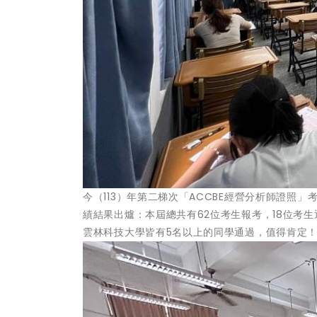
今（113）年第二梯次「ACCBE經營分析師證照
績結果出爐：本屆總共有62位考生報考，18位考
雲林科技大學皆有5名以上的同學通過，值得肯定