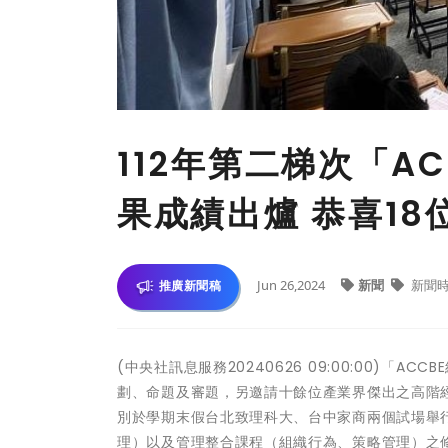
112年第二梯次「A
果成績出爐 恭喜1
Jun 26,2024
新聞
新聞
推廣新聞稿
(中央社訊息服務20240626 09:00:00)
劃、命題及審題，另邀請十餘位產業界傑出之高階經
別於學期末假台北致理科大、台中家商兩個試場舉
理）以及管理整合課程（組織行為、策略管理）之