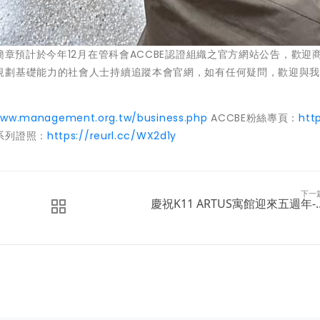
簡章預計於今年12月在管科會ACCBE認證組織之官方網站公告，歡迎
規劃基礎能力的社會人士持續追蹤本會官網，如有任何疑問，歡迎與
www.management.org.tw/business.php
ACCBE粉絲專頁：
htt
系列證照：
https://reurl.cc/WX2d1y
下一
慶祝K11 ARTUS寓館迎來五週年-..