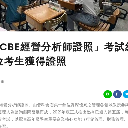
CCBE經營分析師證照」考試
8位考生獲得證照
時事
「ACCBE經營分析師證照」由管科會召集十餘位資深優異之管理各領域教授參
理人為諮詢顧問發展而成，2021年底正式推出迄今已邁入第五屆，
行考試，以配合高年級學生重要企業核心功能（行銷管理、財務管理
修習。