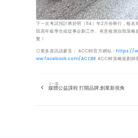
下一次考試預計將於明（114）年2月份舉行，報名
院高年級學生或從事企劃工作、有意檢測自我策略
繫！
◎更多資訊請參見： ACCBE官方網站：
https://
ww.facebook.com/ACCBE
ACCBE策略規劃師
上一篇
媒體公益課程 打開品牌.創業新視角