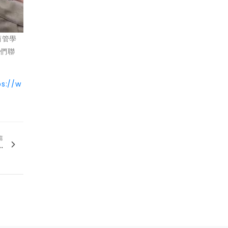
商管學
我們聯
ps://w
篇
.