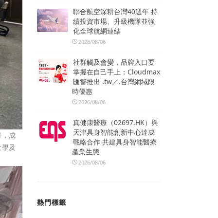
聯合航空深耕台灣40週年 持
續投資市場、升級機隊並強
化全球航網連結
2026/08/06
社群觸及會變，品牌入口要
掌握在自己手上：Cloudmax
匯智推出 .tw／.台灣網域限
時優惠
2026/08/06
真健康醫療（02697.HK）與
天津具身智能創新中心達成
畢，成
戰略合作 共建具身智能醫療
大學及
產業生態
2026/08/06
熱門標籤