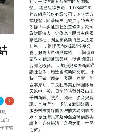
社，是台灣最具影響力的新聞媒
體。 經歷組織改造，1973年中央
社改組為股份有限公司，以企業方
式經營；隨著民主化發展，1996年
依據「中央通訊社設置條例」改制
為財團法人，定位為全民共有的國
家通訊社，獨立超然執行三大法定
任務： ．辦理國內外新聞報導業
結
務，服務大眾傳播媒體。 ．辦理國
家對外新聞通訊業務，促進國際對
台灣之瞭解。 ．加強與國際新聞通
訊社合作，增進國際新聞交流。 秉
持「正確、領先、客觀、翔實」的
基本原則，中央社專業新聞團隊每
天以中、英、日文即時對外發出上
千則新聞、照片、圖表、影音與資
訊，是台灣唯一多語文新聞媒體，
服務對象從媒體客戶擴大為閱聽大
與規
眾；從台灣民眾延伸至全球僑胞與
每屆分
讀者，充分扮演「台灣之眼，世界
、作業管
之窗」。