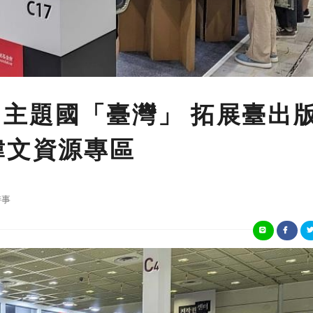
5 主題國「臺灣」 拓展臺出
韓文資源專區
時事