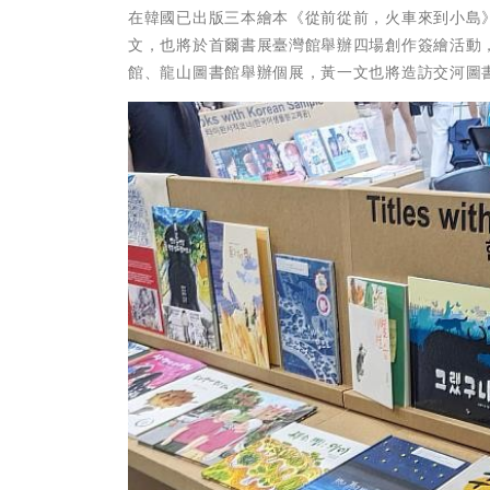
在韓國已出版三本繪本《從前從前，火車來到小島
文，也將於首爾書展臺灣館舉辦四場創作簽繪活動，
館、龍山圖書館舉辦個展，黃一文也將造訪交河圖