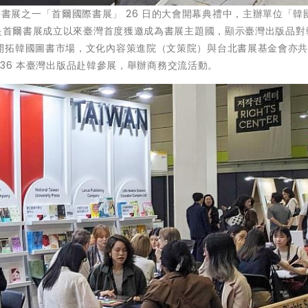
在亞洲重要書展之一「首爾國際書展」 26 日的大會開幕典禮中，主辦單位「
這是首爾書展成立以來臺灣首度獲邀成為書展主題國，顯示臺灣出版品對
開拓韓國圖書市場，文化內容策進院（文策院）與台北書展基金會亦
、336 本臺灣出版品赴韓參展，舉辦商務交流活動。