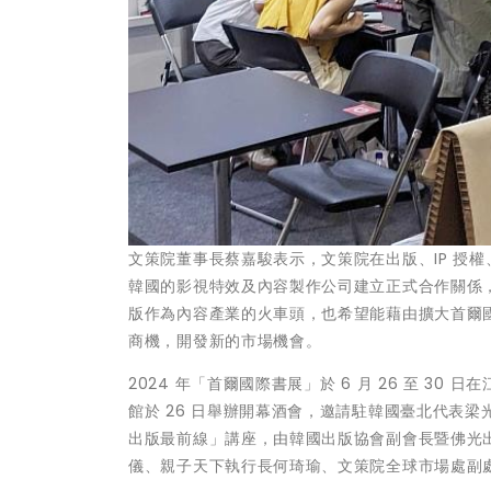
文策院董事長蔡嘉駿表示，文策院在出版、IP 授
韓國的影視特效及內容製作公司建立正式合作關係
版作為內容產業的火車頭，也希望能藉由擴大首爾
商機，開發新的市場機會。
2024 年「首爾國際書展」於 6 月 26 至 3
館於 26 日舉辦開幕酒會，邀請駐韓國臺北代表梁
出版最前線」講座，由韓國出版協會副會長暨佛光出版
儀、親子天下執行長何琦瑜、文策院全球市場處副