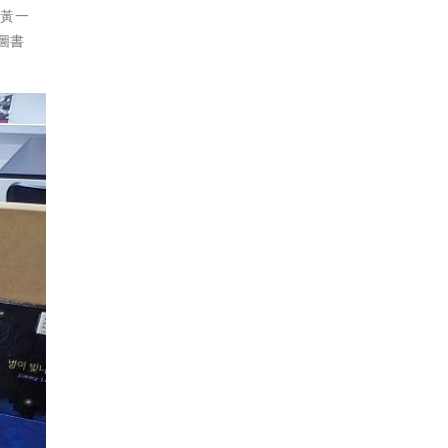
者黃一
圖書