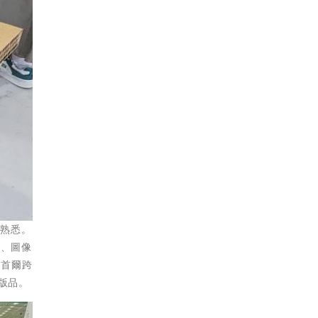
為熟悉。
書、圖像
「首爾跨
出版品。