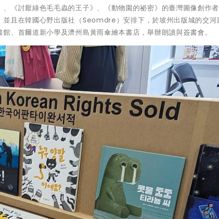
》、《討厭綠色毛毛蟲的王子》、《動物園的祕密》的臺灣圖像創作
並且在韓國心野出版社（Seomdre）安排下，於坡州出版城的交河
書館、首爾道新小學及濟州島黃雨傘繪本書店，舉辦朗讀與簽書會。