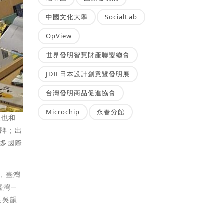
中國文化大學
SocialLab
OpView
世界發明智慧財產聯盟總會
JDIE日本設計創意暨發明展
台灣發明商品促進協會
Microchip
永春分館
來也和
品牌；出
更多國際
灣，臺灣
臺灣—
長吳韻