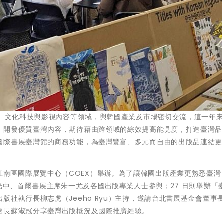
權、文化科技與影視內容等領域，與韓國產業及市場密切交流，這一年
，開發優質臺灣內容，期待藉由跨領域的綜效提高能見度，打造臺灣
國際書展臺灣館的商務功能，為臺灣豐富、多元而自由的出版品連結
0 日在江南區國際展覽中心（COEX）舉辦。為了讓韓國出版產業更熟悉臺
光中、首爾書展主席朱一尤及各國出版專業人士參與；27 日則舉辦「
社執行長柳志虎（Jeeho Ryu）主持，邀請台北書展基金會董事
處長蘇淑冠分享臺灣出版概況及國際推廣經驗。