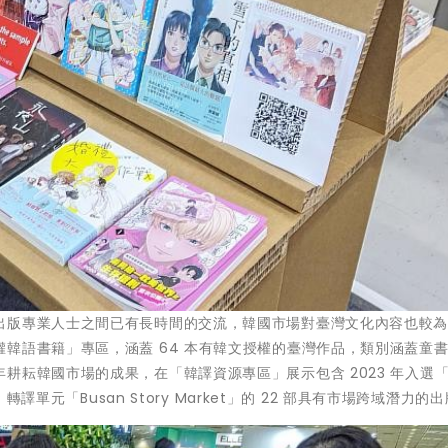
出版專業人士之間已有長時間的交流，韓國市場對臺灣文化內容也較
韓語書籍」專區，涵蓋 64 本有韓文授權的臺灣作品，類別涵蓋童
耕耘韓國市場的成果，在「韓譯資源專區」展示包含 2023 年入選
轉譯單元「Busan Story Market」的 22 部具有市場跨域潛力的