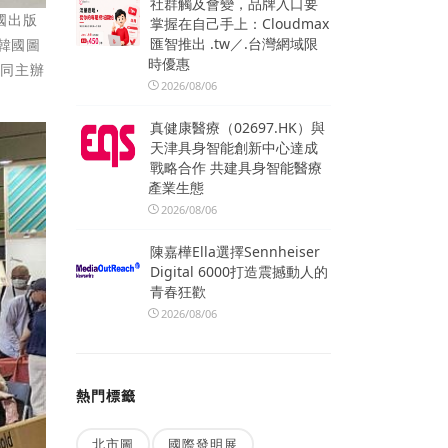
社群觸及會變，品牌入口要
韓國出版
掌握在自己手上：Cloudmax
匯智推出 .tw／.台灣網域限
韓國圖
時優惠
共同主辦
2026/08/06
真健康醫療（02697.HK）與
天津具身智能創新中心達成
戰略合作 共建具身智能醫療
產業生態
2026/08/06
陳嘉樺Ella選擇Sennheiser
Digital 6000打造震撼動人的
青春狂歡
2026/08/06
熱門標籤
北市圖
國際發明展