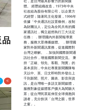
社，是台灣最具影響力的新聞媒
體。 經歷組織改造，1973年中央
社改組為股份有限公司，以企業方
式經營；隨著民主化發展，1996年
依據「中央通訊社設置條例」改制
為財團法人，定位為全民共有的國
家通訊社，獨立超然執行三大法定
任務： ．辦理國內外新聞報導業
版品
務，服務大眾傳播媒體。 ．辦理國
家對外新聞通訊業務，促進國際對
台灣之瞭解。 ．加強與國際新聞通
訊社合作，增進國際新聞交流。 秉
持「正確、領先、客觀、翔實」的
基本原則，中央社專業新聞團隊每
天以中、英、日文即時對外發出上
千則新聞、照片、圖表、影音與資
訊，是台灣唯一多語文新聞媒體，
服務對象從媒體客戶擴大為閱聽大
眾；從台灣民眾延伸至全球僑胞與
讀者，充分扮演「台灣之眼，世界
之窗」。