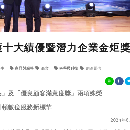
獲十大績優暨潛力企業金炬
時事
商品與服務
商業
科學與科技
網路電信
品」及「優良顧客滿意度獎」兩項殊榮
引領數位服務新標竿
2024
年
6