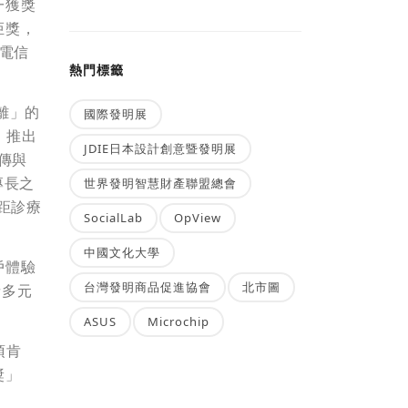
一獲獎
炬獎，
電信
熱門標籤
離」的
國際發明展
，推出
JDIE日本設計創意暨發明展
傳與
專長之
世界發明智慧財產聯盟總會
距診療
SocialLab
OpView
中國文化大學
戶體驗
台灣發明商品促進協會
北市圖
者多元
ASUS
Microchip
項肯
獎」