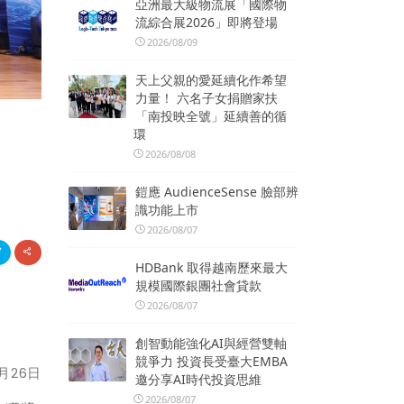
亞洲最大級物流展「國際物
流綜合展2026」即將登場
2026/08/09
天上父親的愛延續化作希望
力量！ 六名子女捐贈家扶
「南投映全號」延續善的循
環
獎
2026/08/08
鎧應 AudienceSense 臉部辨
識功能上市
2026/08/07
HDBank 取得越南歷來最大
規模國際銀團社會貸款
2026/08/07
創智動能強化AI與經營雙軸
競爭力 投資長受臺大EMBA
月
26
日
邀分享AI時代投資思維
2026/08/07