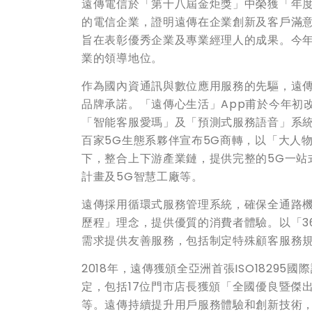
遠傳電信於「第十八屆金炬獎」中榮獲「年
的電信企業，證明遠傳在企業創新及客戶滿
旨在表彰優秀企業及專業經理人的成果。今年
業的領導地位。
作為國內資通訊與數位應用服務的先驅，遠傳
品牌承諾。「遠傳心生活」App甫於今年初
「智能客服愛瑪」及「預測式服務語音」系統
百家5G生態系夥伴宣布5G商轉，以「大人
下，整合上下游產業鏈，提供完整的5G一站
計畫及5G智慧工廠等。
遠傳採用循環式服務管理系統，確保全通路
歷程」理念，提供優質的消費者體驗。以「36
需求提供友善服務，包括制定特殊顧客服務
2018年，遠傳獲頒全亞洲首張ISO1829
定，包括17位門市店長獲頒「全國優良暨傑
等。遠傳持續提升用戶服務體驗和創新技術