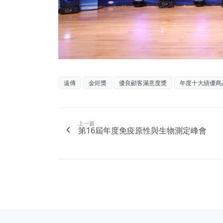
遠傳
金炬獎
優良顧客滿意度獎
年度十大績優商
上一篇
第16屆年度免疫原性與生物測定峰會