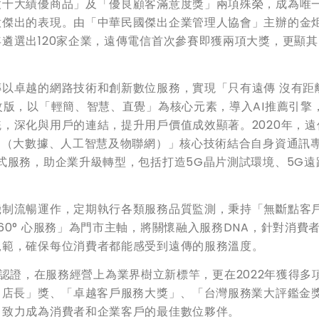
度十大績優商品」及「優良顧客滿意度獎」兩項殊榮，成為唯
意傑出的表現。由「中華民國傑出企業管理人協會」主辦的金
遴選出120家企業，遠傳電信首次參賽即獲兩項大獎，更顯其
以卓越的網路技術和創新數位服務，實現「只有遠傳 沒有距
改版，以「輕簡、智慧、直覺」為核心元素，導入AI推薦引擎
，深化與用戶的連結，提升用戶價值成效顯著。2020年，遠
物（大數據、人工智慧及物聯網）」核心技術結合自身資通訊
式服務，助企業升級轉型，包括打造5G晶片測試環境、5G遠
機制流暢運作，定期執行各類服務品質監測，秉持「無斷點客
0° 心服務」為門市主軸，將關懷融入服務DNA，針對消費
規範，確保每位消費者都能感受到遠傳的服務溫度。
5國際認證，在服務經營上為業界樹立新標竿，更在2022年獲得多
出店長」獎、「卓越客戶服務大獎」、「台灣服務業大評鑑金
，致力成為消費者和企業客戶的最佳數位夥伴。