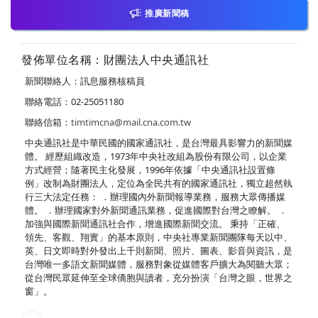
推廣新聞稿
發佈單位名稱：財團法人中央通訊社
新聞聯絡人：訊息服務核稿員
聯絡電話：02-25051180
聯絡信箱：
timtimcna@mail.cna.com.tw
中央通訊社是中華民國的國家通訊社，是台灣最具影響力的新聞媒
體。 經歷組織改造，1973年中央社改組為股份有限公司，以企業
方式經營；隨著民主化發展，1996年依據「中央通訊社設置條
例」改制為財團法人，定位為全民共有的國家通訊社，獨立超然執
行三大法定任務： ．辦理國內外新聞報導業務，服務大眾傳播媒
體。 ．辦理國家對外新聞通訊業務，促進國際對台灣之瞭解。 ．
加強與國際新聞通訊社合作，增進國際新聞交流。 秉持「正確、
領先、客觀、翔實」的基本原則，中央社專業新聞團隊每天以中、
英、日文即時對外發出上千則新聞、照片、圖表、影音與資訊，是
台灣唯一多語文新聞媒體，服務對象從媒體客戶擴大為閱聽大眾；
從台灣民眾延伸至全球僑胞與讀者，充分扮演「台灣之眼，世界之
窗」。