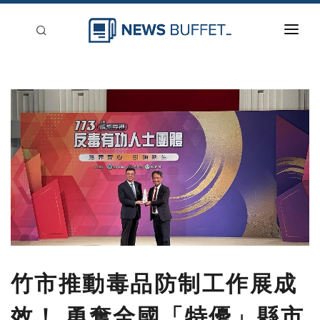
回到首頁
新聞稿分類
登入
刊登
竹市推動毒品防制工作展成
效！ 勇奪全國「特優」縣市