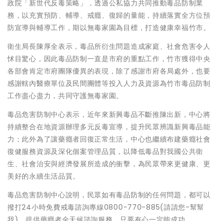
政院「新世代反毒策略」，透過公私協力共同推動毒品防制業
務，以充實預防、輔導、戒癮、復歸的量能，持續落實全方位預
防宣導與輔導工作，期以無毒家園為目標，打造健康幸福竹市。
衛生局長陳厚全表示，毒品所衍生問題造成家庭、社會危害令人
怵目驚心，因此毒品防制一直是市府的重點工作，竹市獲得中央
各部會肯定市府團隊優異的表現，除了感謝市府各局處外，也要
感謝轄內醫療單位及民間團體等投入人力及資源為竹市毒品防制
工作盡心盡力，共同守護無毒家園。
毒品危害防制中心表示，近年來新興毒品不斷推陳出新，中心將
持續整合在地資源辦理多元反毒宣導，提升民眾辨識新興毒品能
力；此外為了讓藥癮者回復正常生活，中心也繼續布建藥癮社會
復健服務資源及深化個案管理品質，以降低毒品對我國公共衛
生、社會治安與經濟發展所造成的衝擊，為民眾帶來更健康、更
美好的永續生活品質。
毒品危害防制中心說明，民眾如有毒品防制的任何問題，都可以
撥打24小時免費戒毒諮詢專線0800-770-885(請請您-幫幫
我)，提供藥癮者全天候諮詢服務，只要有心一定能成功。