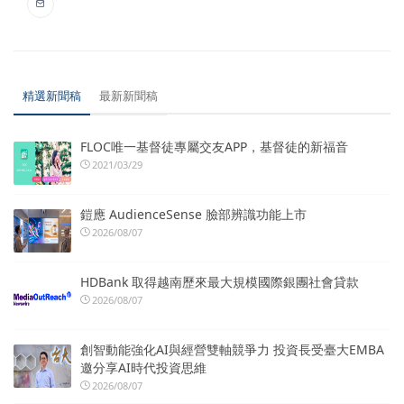
精選新聞稿
最新新聞稿
FLOC唯一基督徒專屬交友APP，基督徒的新福音
2021/03/29
鎧應 AudienceSense 臉部辨識功能上市
2026/08/07
HDBank 取得越南歷來最大規模國際銀團社會貸款
2026/08/07
創智動能強化AI與經營雙軸競爭力 投資長受臺大EMBA
邀分享AI時代投資思維
2026/08/07