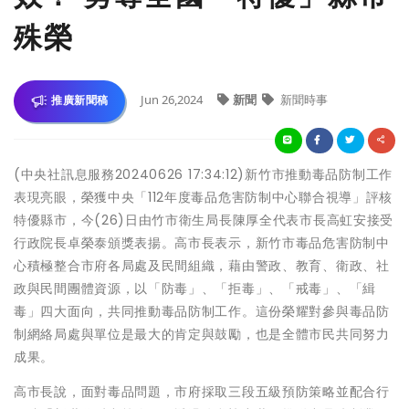
殊榮
Jun 26,2024
新聞
新聞時事
推廣新聞稿
(中央社訊息服務20240626 17:34:12)新竹市推動毒品防制工作
表現亮眼，榮獲中央「112年度毒品危害防制中心聯合視導」評核
特優縣市，今(26)日由竹市衛生局長陳厚全代表市長高虹安接受
行政院長卓榮泰頒獎表揚。高市長表示，新竹市毒品危害防制中
心積極整合市府各局處及民間組織，藉由警政、教育、衛政、社
政與民間團體資源，以「防毒」、「拒毒」、「戒毒」、「緝
毒」四大面向，共同推動毒品防制工作。這份榮耀對參與毒品防
制網絡局處與單位是最大的肯定與鼓勵，也是全體市民共同努力
成果。
高市長說，面對毒品問題，市府採取三段五級預防策略並配合行