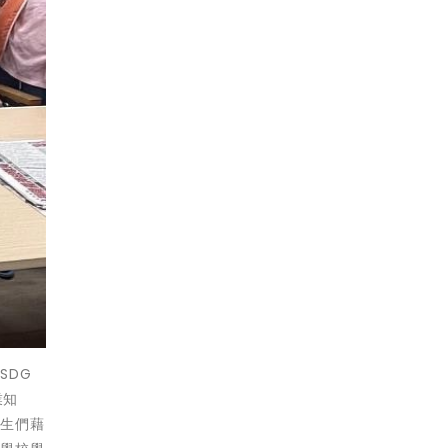
SDG
業知
學生們藉