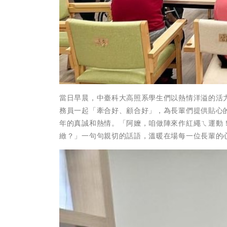
當日早晨，中臺科大高照系學生們以熱情洋溢的活
務員一起「牽合好、顧合好」，為長輩們提供貼心
年的真誠和熱情。「阿嬤，咱做陣來作紅繩ㄟ運動
緻？」一句句親切的話語，溫暖在場每一位長輩的