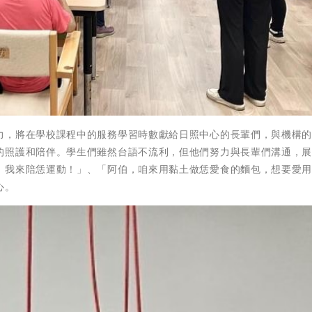
力，將在學校課程中的服務學習時數獻給日照中心的長輩們，與機構
的照護和陪伴。學生們雖然台語不流利，但他們努力與長輩們溝通，
！我來陪恁運動！」、「阿伯，咱來用黏土做恁愛食的麵包，想要愛
心。