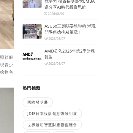
競爭力 投資長受臺大EMBA
邀分享AI時代投資思維
2026/08/07
ASUSx三麗鷗耍酷聯萌 潮玩
開學祭搶抱AI筆電！
2026/08/07
AMD公佈2026年第2季財務
報告
的照顧服
2026/08/07
展現青少
用啥物色
熱門標籤
國際發明展
JDIE日本設計創意暨發明展
世界發明智慧財產聯盟總會