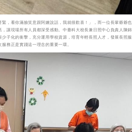
要緊，看你滿臉笑意跟阿嬤說話，我就很歡喜！」，而一位長輩爺爺
話，讓現場所有人員都深受感動。中臺科大校長兼日照中心負責人陳
與少子化的衝擊，充分運用學校資源，培育年輕長照人才，發展長照
次服務正是實踐這一理念的重要一環。