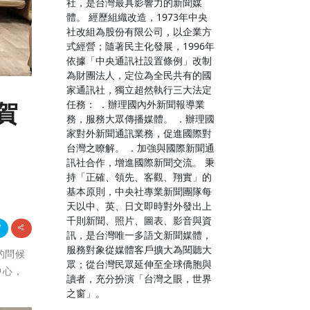
社，是台灣最具影響力的新聞媒
體。 經歷組織改造，1973年中央
社改組為股份有限公司，以企業方
式經營；隨著民主化發展，1996年
依據「中央通訊社設置條例」改制
為財團法人，定位為全民共有的國
家通訊社，獨立超然執行三大法定
任務： ．辦理國內外新聞報導業
賀
務，服務大眾傳播媒體。 ．辦理國
家對外新聞通訊業務，促進國際對
台灣之瞭解。 ．加強與國際新聞通
訊社合作，增進國際新聞交流。 秉
持「正確、領先、客觀、翔實」的
基本原則，中央社專業新聞團隊每
天以中、英、日文即時對外發出上
千則新聞、照片、圖表、影音與資
訊，是台灣唯一多語文新聞媒體，
服務對象從媒體客戶擴大為閱聽大
的問候
眾；從台灣民眾延伸至全球僑胞與
中心，
讀者，充分扮演「台灣之眼，世界
之窗」。