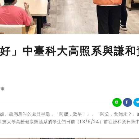
好」中臺科大高照系與謙和
時事
)在這陽光明媚、蟲鳴鳥叫的夏日早晨，「阿嬤，敖早！」、「阿公，食飽未？」
大學高齡健康照護系的學生們日前（113/6/24）前往謙和賀日照
。