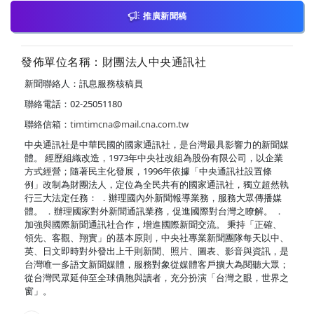
推廣新聞稿
發佈單位名稱：財團法人中央通訊社
新聞聯絡人：訊息服務核稿員
聯絡電話：02-25051180
聯絡信箱：
timtimcna@mail.cna.com.tw
中央通訊社是中華民國的國家通訊社，是台灣最具影響力的新聞媒
體。 經歷組織改造，1973年中央社改組為股份有限公司，以企業
方式經營；隨著民主化發展，1996年依據「中央通訊社設置條
例」改制為財團法人，定位為全民共有的國家通訊社，獨立超然執
行三大法定任務： ．辦理國內外新聞報導業務，服務大眾傳播媒
體。 ．辦理國家對外新聞通訊業務，促進國際對台灣之瞭解。 ．
加強與國際新聞通訊社合作，增進國際新聞交流。 秉持「正確、
領先、客觀、翔實」的基本原則，中央社專業新聞團隊每天以中、
英、日文即時對外發出上千則新聞、照片、圖表、影音與資訊，是
台灣唯一多語文新聞媒體，服務對象從媒體客戶擴大為閱聽大眾；
從台灣民眾延伸至全球僑胞與讀者，充分扮演「台灣之眼，世界之
窗」。