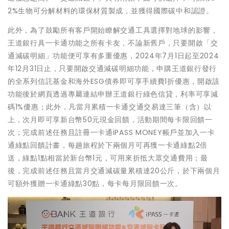
2%生物可分解材料的環保材質製成，並獲得國際碳中和認證。
此外，為了鼓勵所有客戶開始瞭解交通工具選擇對地球的影響，
王道銀行具一卡通功能之所有卡友，不論新舊戶，只要開啟「交
通減碳明細」功能便可享有多重優惠，2024年7月1日起至2024
年12月31日止，只要開啟交通減碳明細功能，申購王道銀行發行
的全系列信託基金和海外ESG債券即可享手續費1折優惠，開啟該
功能後於網頁透過專屬連結申辦王道銀行綠色信貸，利率可享減
碼1%優惠；此外，凡當月累積一卡通交通交易達三筆（含）以
上，次月即可享新台幣50元現金回饋，活動期間每卡限回饋一
次；完成前述任務且註冊一卡通iPASS MONEY帳戶並加入一卡
通綠點回饋計畫，每趟旅程於下兩個月可再獲一卡通綠點2倍
送，綠點1點相當於新台幣1元，可用來折抵大眾交通費用；最
後，完成前述任務且當月交通減碳量累積達20公斤，於下兩個月
可額外獲贈一卡通綠點30點，每卡每月限回饋一次。