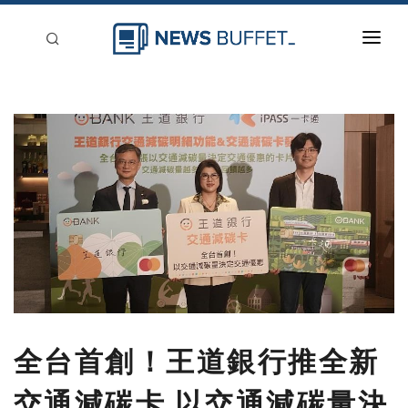
回到首頁
新聞稿分類
登入
刊登
全台首創！王道銀行推全新
交通減碳卡 以交通減碳量決