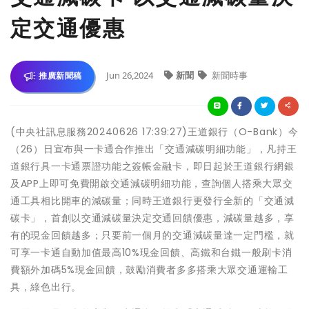
定交通優惠
Jun 26,2024
新聞
新聞時事
推廣新聞稿
(中央社訊息服務20240626 17:39:27)王道銀行（O-Bank）今
（26）日宣布與一卡通合作推出「交通減碳明細功能」，凡持王
道銀行具一卡通票證功能之簽帳金融卡，即日起於王道銀行網銀
及APP上即可免費開啟交通減碳明細功能，查詢個人搭乘大眾交
通工具相比開車的減碳量；同時王道銀行更發行全新的「交通減
碳卡」，首創以交通減碳量決定交通回饋優惠，減碳量越多，享
有的現金回饋越多；只要前一個月的交通減碳量達一定門檻，就
可享一卡通自動加值最高10%現金回饋、高鐵和台鐵一般刷卡消
費額外加碼5%現金回饋，鼓勵消費者多多搭乘大眾交通運輸工
具，綠色出行。