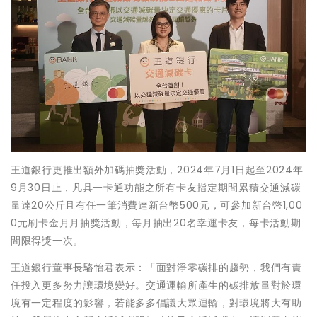
王道銀行更推出額外加碼抽獎活動，2024年7月1日起至2024年
9月30日止，凡具一卡通功能之所有卡友指定期間累積交通減碳
量達20公斤且有任一筆消費達新台幣500元，可參加新台幣1,00
0元刷卡金月月抽獎活動，每月抽出20名幸運卡友，每卡活動期
間限得獎一次。
王道銀行董事長駱怡君表示：「面對淨零碳排的趨勢，我們有責
任投入更多努力讓環境變好。交通運輸所產生的碳排放量對於環
境有一定程度的影響，若能多多倡議大眾運輸，對環境將大有助