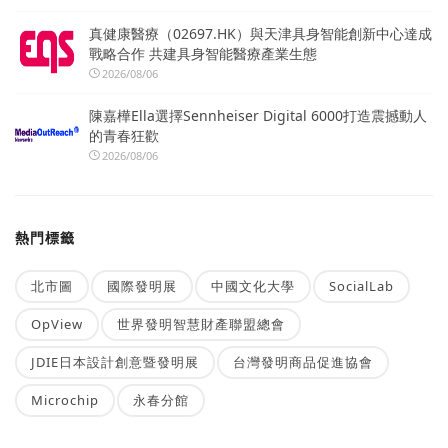
真健康醫療（02697.HK）與天津具身智能創新中心達成
戰略合作 共建具身智能醫療產業生態
2026/08/06
陳嘉樺Ella選擇Sennheiser Digital 6000打造震撼動人
的青春狂歡
2026/08/06
熱門標籤
北市圖
國際發明展
中國文化大學
SocialLab
OpView
世界發明智慧財產聯盟總會
JDIE日本設計創意暨發明展
台灣發明商品促進協會
Microchip
永春分館