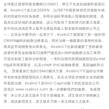
全球委託開發和製造機構(CDMO)，專注于先進的細胞和基因治
療。RoslinCT成立於2006年，以1997年羅斯林研究所複製羊桃
莉的突破性科技為基礎，利用尖端科學推動人類藥物的開發。憑
藉其在該領域的卓越傳統，該公司取得了里程碑式的重大進展，
其中包括成為世界上最早生產臨床級人類多能幹細胞的公司之
一。在與合作夥伴的一起努力下，RoslinCT還開發了第一個利用
CRISPR編輯的細胞治療產品，用於治療一種嚴重的遺傳性疾病，
將其從早期開發推向商業化。 RoslinCT在蘇格蘭愛丁堡和麻塞
諸塞州霍普金頓擁有22個專門建造的cGMP細胞療法加工車間，
可提供創新工藝和分析開發、一系列自體和異體細胞類型的cGM
P臨床和商業製造，以及cGMP iPSC細胞株開發、基因編輯和分
化。 憑藉量身打造的CDMO解決方案，RoslinCT可協助合作夥
伴有效地從開發階段步入商業化，並在全球提供挽救生命的細胞
和基因治療。RoslinCT是GHO Capital旗下的投資組合公司。
請造訪 www.roslinct.com 進一步瞭解我們的服務。 免責聲
明：本公告之原文版本乃官方授權版本。譯文僅供方便瞭解之
用，煩請參照原文，原文版本乃唯一具法律效力之版本。