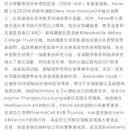
托大學醫學與牙科學院院長（2008-14年）等重要職務。Peter
爵士在2023年的新年授勳(New Year Honours)中被封為爵
士，以表揚他在高等教育領域的重大貢獻。此外，Peter爵士還
擔任過許多非執行和受託人職務，包括在腎臟協會、教育促進和
支援委員會(CASE)、蘇格蘭撥款委員會和Newbattle Abbey
College Trust任職。他的職業生涯亮點還包括擔任名譽腎病學
家顧問，臨床興趣的焦點集中在自身免疫性疾病和腎移植。他在
布里斯托領導了一個重要的研究小組，並為醫學教育和臨床研究
做出了廣泛貢獻，特別是在非洲。他的出版記錄包括327部著
作，涵蓋臨床試驗、實驗室研究和社會事務等領域，並且一直對
於英國和國際學術生涯發揮著推動作用。 Alexander Vos是一
位擁有30年經驗的生物科技領導者，專注于生物製藥以及細胞和
基因治療。他從McKinsey & Co.開始自己的職業生涯，並在Ge
nzyme Therapeutics Europe擔任高階主管職務。他曾擔任
MediService AG的執行長、PAION AG的副執行長兼營運長，
並成功主導將PharmaCell BV售予Lonza。Vos還曾擔任Varm
X和VectorY的執行長，為這些公司制定策略並籌集大量資金。
目前，他是多個生物科技公司的董事會成員，並且是BioGenera