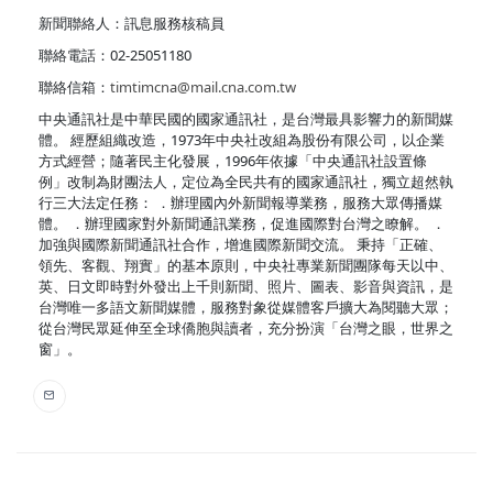
新聞聯絡人：訊息服務核稿員
聯絡電話：02-25051180
聯絡信箱：
timtimcna@mail.cna.com.tw
中央通訊社是中華民國的國家通訊社，是台灣最具影響力的新聞媒
體。 經歷組織改造，1973年中央社改組為股份有限公司，以企業
方式經營；隨著民主化發展，1996年依據「中央通訊社設置條
例」改制為財團法人，定位為全民共有的國家通訊社，獨立超然執
行三大法定任務： ．辦理國內外新聞報導業務，服務大眾傳播媒
體。 ．辦理國家對外新聞通訊業務，促進國際對台灣之瞭解。 ．
加強與國際新聞通訊社合作，增進國際新聞交流。 秉持「正確、
領先、客觀、翔實」的基本原則，中央社專業新聞團隊每天以中、
英、日文即時對外發出上千則新聞、照片、圖表、影音與資訊，是
台灣唯一多語文新聞媒體，服務對象從媒體客戶擴大為閱聽大眾；
從台灣民眾延伸至全球僑胞與讀者，充分扮演「台灣之眼，世界之
窗」。