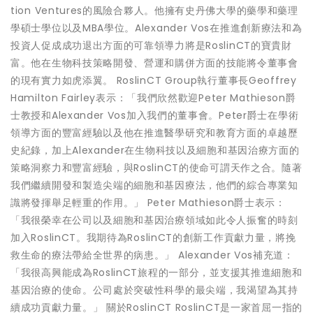
tion Ventures的風險合夥人。他擁有史丹佛大學的藥學和藥理
學碩士學位以及MBA學位。Alexander Vos在推進創新療法和為
投資人促成成功退出方面的可靠領導力將是RoslinCT的寶貴財
富。他在生物科技策略開發、營運和購併方面的技能將令董事會
的現有實力如虎添翼。 RoslinCT Group執行董事長Geoffrey
Hamilton Fairley表示：「我們欣然歡迎Peter Mathieson爵
士教授和Alexander Vos加入我們的董事會。Peter爵士在學術
領導方面的豐富經驗以及他在推進醫學研究和教育方面的卓越歷
史紀錄，加上Alexander在生物科技以及細胞和基因治療方面的
策略洞察力和豐富經驗，與RoslinCT的使命可謂天作之合。隨著
我們繼續開發和製造尖端的細胞和基因療法，他們的綜合專業知
識將發揮舉足輕重的作用。」 Peter Mathieson爵士表示：
「我很榮幸在公司以及細胞和基因治療領域如此令人振奮的時刻
加入RoslinCT。我期待為RoslinCT的創新工作貢獻力量，將挽
救生命的療法帶給全世界的病患。」 Alexander Vos補充道：
「我很高興能成為RoslinCT旅程的一部分，並支援其推進細胞和
基因治療的使命。公司處於突破性科學的最尖端，我渴望為其持
續成功貢獻力量。」 關於RoslinCT RoslinCT是一家首屈一指的