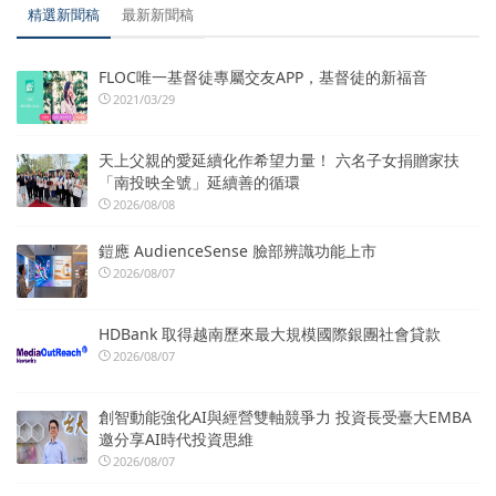
精選新聞稿
最新新聞稿
FLOC唯一基督徒專屬交友APP，基督徒的新福音
2021/03/29
天上父親的愛延續化作希望力量！ 六名子女捐贈家扶
「南投映全號」延續善的循環
2026/08/08
鎧應 AudienceSense 臉部辨識功能上市
2026/08/07
HDBank 取得越南歷來最大規模國際銀團社會貸款
2026/08/07
創智動能強化AI與經營雙軸競爭力 投資長受臺大EMBA
邀分享AI時代投資思維
2026/08/07