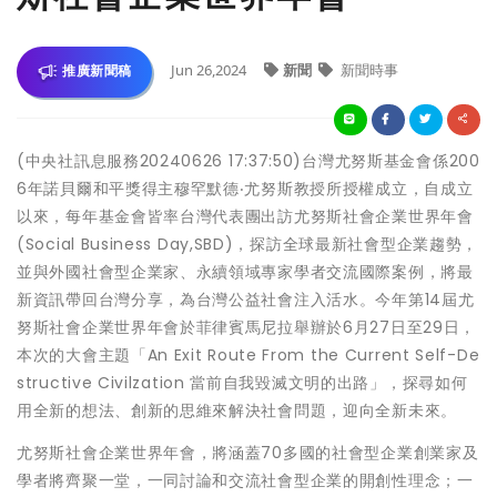
Jun 26,2024
新聞
新聞時事
推廣新聞稿
(中央社訊息服務20240626 17:37:50)台灣尤努斯基金會係200
6年諾貝爾和平獎得主穆罕默德‧尤努斯教授所授權成立，自成立
以來，每年基金會皆率台灣代表團出訪尤努斯社會企業世界年會
(Social Business Day,SBD)，探訪全球最新社會型企業趨勢，
並與外國社會型企業家、永續領域專家學者交流國際案例，將最
新資訊帶回台灣分享，為台灣公益社會注入活水。今年第14屆尤
努斯社會企業世界年會於菲律賓馬尼拉舉辦於6月27日至29日，
本次的大會主題「An Exit Route From the Current Self-De
structive Civilzation 當前自我毀滅文明的出路」，探尋如何
用全新的想法、創新的思維來解決社會問題，迎向全新未來。
尤努斯社會企業世界年會，將涵蓋70多國的社會型企業創業家及
學者將齊聚一堂，一同討論和交流社會型企業的開創性理念；一