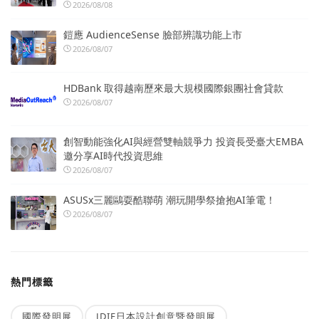
2026/08/08
鎧應 AudienceSense 臉部辨識功能上市
2026/08/07
HDBank 取得越南歷來最大規模國際銀團社會貸款
2026/08/07
創智動能強化AI與經營雙軸競爭力 投資長受臺大EMBA
邀分享AI時代投資思維
2026/08/07
ASUSx三麗鷗耍酷聯萌 潮玩開學祭搶抱AI筆電！
2026/08/07
熱門標籤
國際發明展
JDIE日本設計創意暨發明展