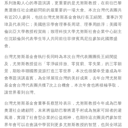
系列激勵人心的專題演講，更重要的是尤努斯教授，在前往巴黎
奧運擔任社企總顧問前的最重要的一場大會。本次台灣代表團共
有近20人參與，包括台灣尤努斯基金會執行長王絹閔、董事許芳
瑋及代表同仁；美國慈宗學會理事長周珺、理事周皓淳；美國哥
倫比亞大學教授程賀南；致理科技大學尤努斯社會企業中心副主
任沈穎倫與代表學生等人共同前往菲律賓馬尼拉參加此國際盛
會。
台灣尤努斯基金會執行長同時為本次台灣代表團團長王絹閔提
及，尤努斯教授提出「零淨碳排放、零貧窮、零失業」的三零願
景，期盼串聯國際資源打造三零世界，本次也很榮幸受邀成為年
會專題演講嘉賓，為全球展現台灣的美好成果，去年台灣尤努斯
基金會台灣代表團共獲7次上台機會，本次年會也將積極爭取，
讓世界看到台灣。
台灣尤努斯基金會董事長蔡慧玲表示，尤努斯教授今年成為巴黎
奧運社企總顧問，未來將協助巴黎將選手村成為無家可歸者的避
風港，實踐了社會型企業的公益精神，也期待這次團員們參加世
界年會可以在會議中學習到更多尤努斯教授的智慧，也與全球認