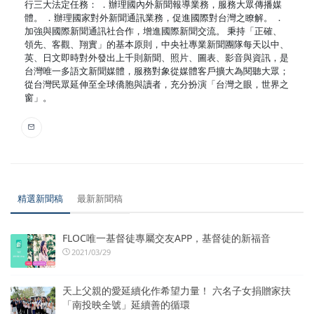
行三大法定任務： ．辦理國內外新聞報導業務，服務大眾傳播媒
體。 ．辦理國家對外新聞通訊業務，促進國際對台灣之瞭解。 ．
加強與國際新聞通訊社合作，增進國際新聞交流。 秉持「正確、
領先、客觀、翔實」的基本原則，中央社專業新聞團隊每天以中、
英、日文即時對外發出上千則新聞、照片、圖表、影音與資訊，是
台灣唯一多語文新聞媒體，服務對象從媒體客戶擴大為閱聽大眾；
從台灣民眾延伸至全球僑胞與讀者，充分扮演「台灣之眼，世界之
窗」。
精選新聞稿
最新新聞稿
FLOC唯一基督徒專屬交友APP，基督徒的新福音
2021/03/29
天上父親的愛延續化作希望力量！ 六名子女捐贈家扶
「南投映全號」延續善的循環