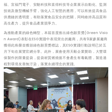
福、宜福門電子、安馳科技和直得科技等企業展示自動化、監測
技術及微型機械手臂，強化人工智慧的應用，可以有效提高食品
供應鏈的透明度，有助落實食品安全的把關，同時維持高品質和
高生產力，提升食品產業競爭力。
為推動產業的綠色轉型，本屆首度推出綠色願景獎(Green Visio
n Award)表彰在ESG實踐中表現突出的廠商，共有9家參展廠商
獲得此殊榮並獲頒綠色願景獎標誌，其ESG實踐行動說明已於五
月下旬在展覽官網分享。此外，展會使用天毅企業贊助，大豐環
保製作的限量提袋，提袋材質燃燒後不會產生有毒氣體，製造過
程對環境友善無汙染，落實永續理念的實踐。