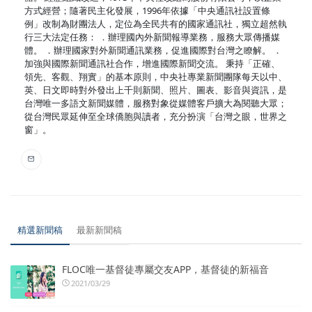
方式經營；隨著民主化發展，1996年依據「中央通訊社設置條
例」改制為財團法人，定位為全民共有的國家通訊社，獨立超然執
行三大法定任務： ．辦理國內外新聞報導業務，服務大眾傳播媒
體。 ．辦理國家對外新聞通訊業務，促進國際對台灣之瞭解。 ．
加強與國際新聞通訊社合作，增進國際新聞交流。 秉持「正確、
領先、客觀、翔實」的基本原則，中央社專業新聞團隊每天以中、
英、日文即時對外發出上千則新聞、照片、圖表、影音與資訊，是
台灣唯一多語文新聞媒體，服務對象從媒體客戶擴大為閱聽大眾；
從台灣民眾延伸至全球僑胞與讀者，充分扮演「台灣之眼，世界之
窗」。
精選新聞稿
最新新聞稿
FLOC唯一基督徒專屬交友APP，基督徒的新福音
2021/03/29