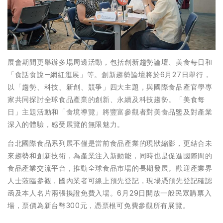
展會期間更舉辦多場周邊活動，包括創新趨勢論壇、美食每日和
「食話食說—網紅逛展」等。創新趨勢論壇將於6月27日舉行，
以「趨勢、科技、新創、競爭」四大主題，與國際食品產官學專
家共同探討全球食品產業的創新、永續及科技趨勢。「美食每
日」主題活動和「食境導覽」將豐富參觀者對美食品鑒及對產業
深入的體驗，感受展覽的無限魅力。
台北國際食品系列展不僅是當前食品產業的現狀縮影，更結合未
來趨勢和創新技術，為產業注入新動能，同時也是促進國際間的
食品產業交流平台，推動全球食品市場的長期發展。歡迎產業界
人士蒞臨參觀，國內業者可線上預先登記，現場憑預先登記確認
函及本人名片兩張換證免費入場。6月29日開放一般民眾購票入
場，票價為新台幣300元，憑票根可免費參觀所有展覽。