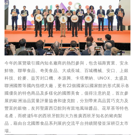
今年的展覽吸引國內知名廠商的熱烈參與，包含福壽實業、安永
鮮物、聯華食品、奇美食品、大成長城、百城機械、安口、上銀
科技、銓麥、益芳封口機、本源興、卡塔摩納、UNOX、太盛及
聯洲國際等國內指標大廠，更有22個國家以國家館的形式展示各
國優良的特色商品及多樣化的國際美食，值得注意的是，首次參
展的歐洲油品質量評量協會和捷克館，分別帶來高品質巧克力及
豐富的穀物，友邦聖露西亞館則有當地風味醬品、花草茶等特色
名產，而睽違5年的西班牙館則大力推廣西班牙知名的豬肉製
品，藉由台北國際食品系列展的交流平台持續開發並深耕亞太市
場。