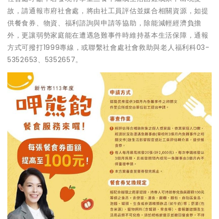
故，請通報市府社會處，將由社工員評估並媒合相關資源，如提
供餐食券、物資、福利諮詢與申請等協助，除能減輕經濟負擔
外，更讓弱勢家庭能在遭遇急難事件時維持基本生活保障，通報
方式可撥打1999專線，或聯繫社會處社會救助與老人福利科03-
5352653、5352657。