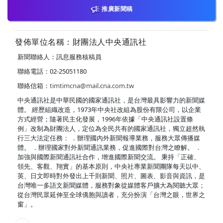
推廣新聞稿
發佈單位名稱：財團法人中央通訊社
新聞聯絡人：訊息服務核稿員
聯絡電話：02-25051180
聯絡信箱：
timtimcna@mail.cna.com.tw
中央通訊社是中華民國的國家通訊社，是台灣最具影響力的新聞媒
體。 經歷組織改造，1973年中央社改組為股份有限公司，以企業
方式經營；隨著民主化發展，1996年依據「中央通訊社設置條
例」改制為財團法人，定位為全民共有的國家通訊社，獨立超然執
行三大法定任務： ．辦理國內外新聞報導業務，服務大眾傳播媒
體。 ．辦理國家對外新聞通訊業務，促進國際對台灣之瞭解。 ．
加強與國際新聞通訊社合作，增進國際新聞交流。 秉持「正確、
領先、客觀、翔實」的基本原則，中央社專業新聞團隊每天以中、
英、日文即時對外發出上千則新聞、照片、圖表、影音與資訊，是
台灣唯一多語文新聞媒體，服務對象從媒體客戶擴大為閱聽大眾；
從台灣民眾延伸至全球僑胞與讀者，充分扮演「台灣之眼，世界之
窗」。