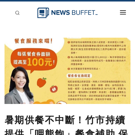
回到首頁
新聞稿分類
登入
刊登
暑期供餐不中斷！竹市持續
提供「呷熊飽」餐食補助 保