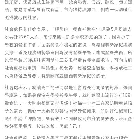
饅頭店、便當店及生鮮超市等，兌換熟食、便當、麵包、包子饅
頭、或是青菜等餐食或食品，市府將持續努力，創造一個溫暖且
充滿愛心的社會。
社會處長黃佳婷表示，「呷熊飽」餐食補助今年1月到5月受益人
次共計2260人次，暑假來臨，許多弱勢家庭的孩子，因為少了
學校的營養午餐，面臨餐食不穩定的處境，為減輕弱勢家庭經濟
負擔，避免經濟弱勢學童因為沒有營養午餐，造成營養失衡。所
以當學校老師或社福團體社工發現學童有餐食需求時，可向市府
社會處提出申請「呷熊飽」餐食券，經審查通過後，學校或社工
代為轉發放餐券，持續關懷並照顧弱勢家庭的孩子。
社會處表示，就讀高二的張同學是社會處長期關懷的對象，張同
學說過，如果暑假沒有學校營養午餐，就打算跟上流行進行168
斷食法，一天吃兩餐幫家裡省錢！社福中心社工在家訪時看見孩
子的需要，擔心一天兩餐影響張同學身體健康，所以評估後幫忙
送件申請「呷熊飽」餐食券！張同學收到市府的餐券後，表示會
好好運用餐券，按時吃飯，照顧自己！
社會處呼籲，若發現有學童三餐不繼或生活困難或家中出現變