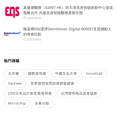
真健康醫療（02697.HK）與天津具身智能創新中心達成
戰略合作 共建具身智能醫療產業生態
2026/08/06
陳嘉樺Ella選擇Sennheiser Digital 6000打造震撼動人
的青春狂歡
2026/08/06
熱門標籤
北市圖
國際發明展
中國文化大學
SocialLab
OpView
世界發明智慧財產聯盟總會
JDIE日本設計創意暨發明展
台灣發明商品促進協會
Microchip
永春分館