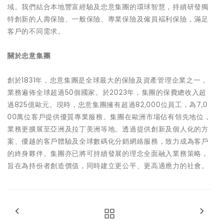
域。我們結合本地豐富經驗及忠意集團的環球智慧，持續研發獨
特創新的人壽保險、一般保險、專業保險及僱員褔利保險，滿足
客戶的不同需求。
關於忠意集團
創於1831年，忠意集團是全球最大的保險及資產管理企業之一，
業務遍佈全球超過50個國家。於2023年，集團的保費總收入超
過825億歐元。現時，忠意集團擁有超過82,000位員工，為7,0
00萬位客戶提供優質專業服務。集團在歐洲市場佔有領先地位，
業務更擴展至亞洲及拉丁美洲等地。透過提供創新及個人化的方
案、優越的客戶體驗及全球數碼化分銷網絡服務，致力成為客戶
的終身夥伴。集團亦已將可持續發展的理念全面融入業務策略，
旨在為持份者創造價值，同時建立更公平、更高適應力的社會。