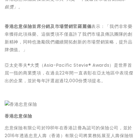
銀獎」。
香港忠意保險首席分銷及市場營銷官羅麗儀
表示：「我們非常榮
幸獲得此項殊榮。這個獎項不僅嘉許了我們市場及傳訊團隊的創
新精神，同時也激勵我們繼續開拓創新的市場營銷策略，提升品
牌價值。」
亞太史蒂夫®大獎（Asia-Pacific Stevie® Awards）是世界首
屈一指的商業獎項，在過去22年間一直表彰在亞太地區中表現傑
出的企業，並於每年評選超過12,000份獎項提名。
香港忠意保險
忠意保險有限公司於1981年在香港註冊為認可的保險公司，並於
2016年透過忠意人壽（香港）有限公司將業務拓展至人壽保險領