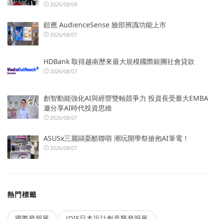
2026/08/08
鎧應 AudienceSense 臉部辨識功能上市
2026/08/07
HDBank 取得越南歷來最大規模國際銀團社會貸款
2026/08/07
創智動能強化AI與經營雙軸競爭力 投資長受臺大EMBA
邀分享AI時代投資思維
2026/08/07
ASUSx三麗鷗耍酷聯萌 潮玩開學祭搶抱AI筆電！
2026/08/07
熱門標籤
國際發明展
JDIE日本設計創意暨發明展