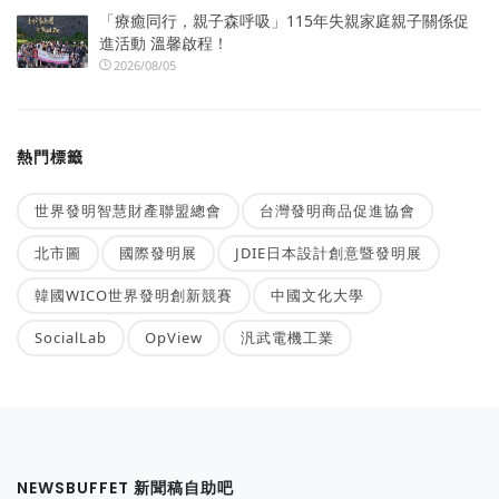
「療癒同行，親子森呼吸」115年失親家庭親子關係促
進活動 溫馨啟程！
2026/08/05
熱門標籤
世界發明智慧財產聯盟總會
台灣發明商品促進協會
北市圖
國際發明展
JDIE日本設計創意暨發明展
韓國WICO世界發明創新競賽
中國文化大學
SocialLab
OpView
汎武電機工業
NEWSBUFFET 新聞稿自助吧