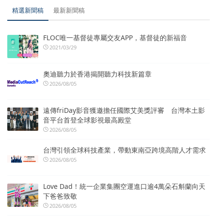
精選新聞稿
最新新聞稿
FLOC唯一基督徒專屬交友APP，基督徒的新福音
2021/03/29
奧迪聽力於香港揭開聽力科技新篇章
2026/08/05
遠傳friDay影音獲邀擔任國際艾美獎評審 台灣本土影
音平台首登全球影視最高殿堂
2026/08/05
台灣引領全球科技產業，帶動東南亞跨境高階人才需求
2026/08/05
Love Dad！統一企業集團空運進口逾4萬朵石斛蘭向天
下爸爸致敬
2026/08/05