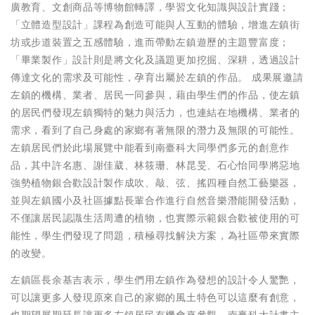
廣教育、文創商品等博物館轉譯，學習文化知識與設計實踐；
「立體造型設計」課程為創造可能與人互動的體驗，增進左鎮街
坊或步道裝置之五感體驗，進而帶動左鎮遊歷的主題豐富度；
「畢業製作」設計則是將文化及議題更加挖掘、深耕，透過設計
傳達文化的需求及可能性，孕育出屬於左鎮的作品。 成果展邀請
左鎮的機構、業者、居民一同參與，藉由學生們的作品，使左鎮
的居民們發現左鎮獨特的魅力與活力，也連結在地機構、業者的
需求，看到了自己身處的家鄉有著無限的潛力及無限的可能性。
左鎮居民們於此場展覽中能看到南臺科大同學們多元的創意作
品，其中許名惠、謝佳葳、林筱珊、林昆旻、石心怡同學將惡地
強勢植物銀合歡設計製作成吹、敲、弦、搖四種自然工藝樂器，
並與左鎮國小及社區據點長輩合作進行自然音樂潛能開發活動，
不僅讓居民認識生活周遭的植物，也實際示範銀合歡被使用的可
能性，學生們發現了問題，積極尋找解決方案，為社區帶來實際
的改變。
左鎮區長余基吉表示，學生們用左鎮作為發想的設計令人驚艷，
可以讓更多人發現原來自己的家鄉的風土特色可以這麼有創意，
也期望展期延長讓更多左鎮居民有機會來參觀。南臺科大計畫主