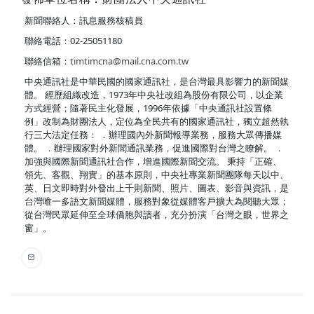
新聞聯絡人：訊息服務核稿員
聯絡電話：02-25051180
聯絡信箱：
timtimcna@mail.cna.com.tw
中央通訊社是中華民國的國家通訊社，是台灣最具影響力的新聞媒
體。 經歷組織改造，1973年中央社改組為股份有限公司，以企業
方式經營；隨著民主化發展，1996年依據「中央通訊社設置條
例」改制為財團法人，定位為全民共有的國家通訊社，獨立超然執
行三大法定任務： ．辦理國內外新聞報導業務，服務大眾傳播媒
體。 ．辦理國家對外新聞通訊業務，促進國際對台灣之瞭解。 ．
加強與國際新聞通訊社合作，增進國際新聞交流。 秉持「正確、
領先、客觀、翔實」的基本原則，中央社專業新聞團隊每天以中、
英、日文即時對外發出上千則新聞、照片、圖表、影音與資訊，是
台灣唯一多語文新聞媒體，服務對象從媒體客戶擴大為閱聽大眾；
從台灣民眾延伸至全球僑胞與讀者，充分扮演「台灣之眼，世界之
窗」。