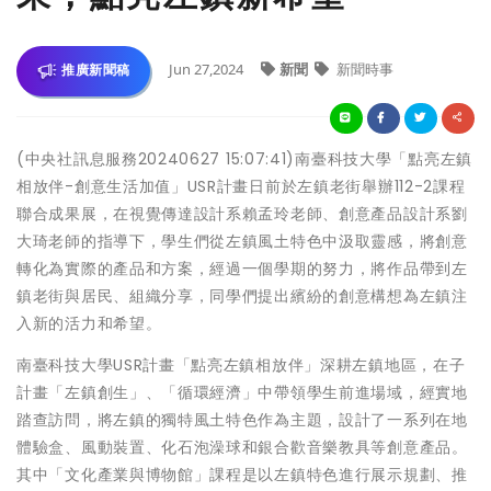
Jun 27,2024
新聞
新聞時事
推廣新聞稿
(中央社訊息服務20240627 15:07:41)南臺科技大學「點亮左鎮
相放伴-創意生活加值」USR計畫日前於左鎮老街舉辦112-2課程
聯合成果展，在視覺傳達設計系賴孟玲老師、創意產品設計系劉
大琦老師的指導下，學生們從左鎮風土特色中汲取靈感，將創意
轉化為實際的產品和方案，經過一個學期的努力，將作品帶到左
鎮老街與居民、組織分享，同學們提出繽紛的創意構想為左鎮注
入新的活力和希望。
南臺科技大學USR計畫「點亮左鎮相放伴」深耕左鎮地區，在子
計畫「左鎮創生」、「循環經濟」中帶領學生前進場域，經實地
踏查訪問，將左鎮的獨特風土特色作為主題，設計了一系列在地
體驗盒、風動裝置、化石泡澡球和銀合歡音樂教具等創意產品。
其中「文化產業與博物館」課程是以左鎮特色進行展示規劃、推