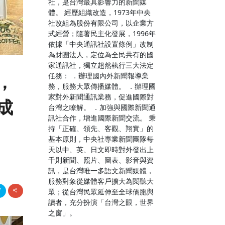
社，是台灣最具影響力的新聞媒
體。 經歷組織改造，1973年中央
社改組為股份有限公司，以企業方
式經營；隨著民主化發展，1996年
依據「中央通訊社設置條例」改制
為財團法人，定位為全民共有的國
家通訊社，獨立超然執行三大法定
任務： ．辦理國內外新聞報導業
，
務，服務大眾傳播媒體。 ．辦理國
家對外新聞通訊業務，促進國際對
成
台灣之瞭解。 ．加強與國際新聞通
訊社合作，增進國際新聞交流。 秉
持「正確、領先、客觀、翔實」的
基本原則，中央社專業新聞團隊每
天以中、英、日文即時對外發出上
千則新聞、照片、圖表、影音與資
訊，是台灣唯一多語文新聞媒體，
服務對象從媒體客戶擴大為閱聽大
眾；從台灣民眾延伸至全球僑胞與
讀者，充分扮演「台灣之眼，世界
之窗」。