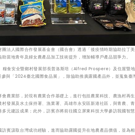
財團法人國際合作發展基金會（國合會）透過「後疫情時期協助拉丁
協助當地青年及婦女農產品加工技術提升，增加輔導戶產品競爭力。
食安全暨鄉村發展部長普洛斯培（Alfred Prospere）及住屋暨
團訪臺，並參與「2024臺北國際食品展」，除協助推廣露國產品外，並蒐集臺
拜會農業部，於現有農業合作基礎上，進行包括農業科技、農漁村再
農村發展及水土保持署、漁業署、高雄市永安區新港社區，與青農、
港多元建設成果；此外，訪賓亦將前往國立屏東科技大學參訪我國智
。
國訪賓汲取台灣成功經驗，進而協助露國提升在地農產品價值，並為