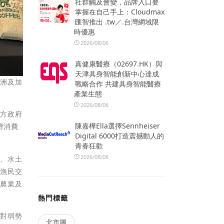
社群觸及會變，品牌入口要
掌握在自己手上：Cloudmax
匯智推出 .tw／.台灣網域限
時優惠
2026/08/06
真健康醫療（02697.HK）與
天津具身智能創新中心達成
美洲及加
戰略合作 共建具身智能醫療
產業生態
2026/08/06
地方政府
陳嘉樺Ella選擇Sennheiser
灣消費
Digital 6000打造震撼動人的
青春狂歡
2026/08/06
生、水土
青漁民交
慧農業及
熱門標籤
相對弱勢
北市圖