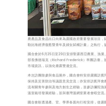
農產品及食品出口向來為露國政府重要發展項目，
勒比海經濟復甦暨青年及婦女賦權計畫」之執行，
國合會於6月25日至29日安排聖露西亞農業、漁業、糧
部長佛德瑞克（Richard Frederick）率
市場資訊，以強化臺露雙邊交流。
本次訪團除參與食品展外，國合會特安排露國訪賓
保持及災害防治等議題意見交流；亦安排訪賓拜會
流有關青年參與及地方創生之經驗，並參訪彌陀漁
溫室栽培發展經驗，並與臺灣溫網室業者會晤交流
國合會盼透過產、官、學界各面向行程安排，使露