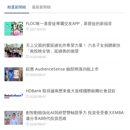
精選新聞稿
最新新聞稿
FLOC唯一基督徒專屬交友APP，基督徒的新福音
2021/03/29
天上父親的愛延續化作希望力量！ 六名子女捐贈家扶
「南投映全號」延續善的循環
2026/08/08
鎧應 AudienceSense 臉部辨識功能上市
2026/08/07
HDBank 取得越南歷來最大規模國際銀團社會貸款
2026/08/07
創智動能強化AI與經營雙軸競爭力 投資長受臺大EMBA
邀分享AI時代投資思維
2026/08/07