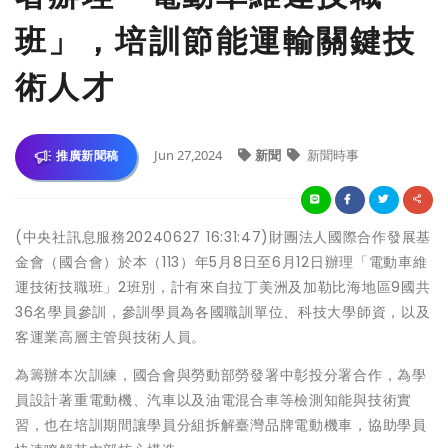
班」，培訓節能運輸關鍵技
術人才
Jun 27,2024
新聞
新聞時事
推廣新聞稿
(中央社訊息服務20240627 16:31:47)財團法人國際合作發展基
金會（國合會）於本（113）年5月8日至6月12日辦理「電動車維
運技術技職班」2班別，計有來自拉丁美洲及加勒比海地區9國共
36名學員參訓，參訓學員為各國職訓單位、科技大學師資，以及
客運業高層主管與技術人員。
為籌辦本次訓練，國合會與勞動部勞發署中彰投分署合作，為學
員設計著重電動機、汽車以及油電混合車等檢測知能與技術實
習，也在培訓期間讓學員分組拆解臺灣品牌電動機車，協助學員