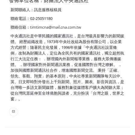
發佈單位名稱：財團法人中央通訊社
新聞聯絡人：訊息服務核稿員
聯絡電話：02-25051180
聯絡信箱：
timtimcna@mail.cna.com.tw
中央通訊社是中華民國的國家通訊社，是台灣最具影響力的新聞媒
體。 經歷組織改造，1973年中央社改組為股份有限公司，以企業
方式經營；隨著民主化發展，1996年依據「中央通訊社設置條
例」改制為財團法人，定位為全民共有的國家通訊社，獨立超然執
行三大法定任務： ．辦理國內外新聞報導業務，服務大眾傳播媒
體。 ．辦理國家對外新聞通訊業務，促進國際對台灣之瞭解。 ．
加強與國際新聞通訊社合作，增進國際新聞交流。 秉持「正確、
領先、客觀、翔實」的基本原則，中央社專業新聞團隊每天以中、
英、日文即時對外發出上千則新聞、照片、圖表、影音與資訊，是
台灣唯一多語文新聞媒體，服務對象從媒體客戶擴大為閱聽大眾；
從台灣民眾延伸至全球僑胞與讀者，充分扮演「台灣之眼，世界之
窗」。