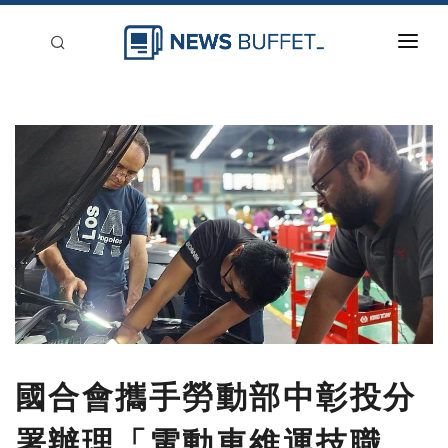
回到首頁
新聞稿分類
登入
刊登
國合會攜手勞動部中彰投分
署辦理「電動車維運技職