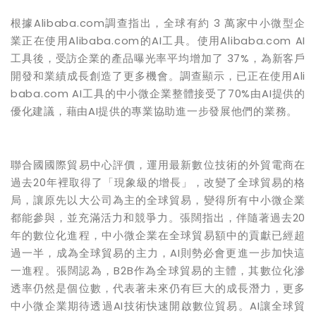
根據Alibaba.com調查指出，全球有約 3 萬家中小微型企
業正在使用Alibaba.com的AI工具。使用Alibaba.com AI
工具後，受訪企業的產品曝光率平均增加了 37%，為新客戶
開發和業績成長創造了更多機會。調查顯示，已正在使用Ali
baba.com AI工具的中小微企業整體接受了70%由AI提供的
優化建議，藉由AI提供的專業協助進一步發展他們的業務。
聯合國國際貿易中心評價，運用最新數位技術的外貿電商在
過去20年裡取得了「現象級的增長」，改變了全球貿易的格
局，讓原先以大公司為主的全球貿易，變得所有中小微企業
都能參與，並充滿活力和競爭力。張闊指出，伴隨著過去20
年的數位化進程，中小微企業在全球貿易額中的貢獻已經超
過一半，成為全球貿易的主力，AI則勢必會更進一步加快這
一進程。張闊認為，B2B作為全球貿易的主體，其數位化滲
透率仍然是個位數，代表著未來仍有巨大的成長潛力，更多
中小微企業期待透過AI技術快速開啟數位貿易。AI讓全球貿