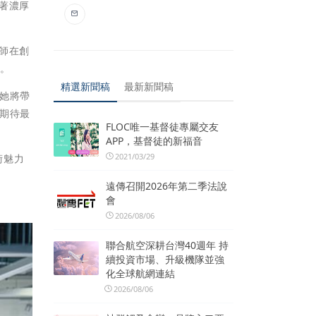
著濃厚
。
師在創
品。
精選新聞稿
最新新聞稿
她將帶
期待最
FLOC唯一基督徒專屬交友
APP，基督徒的新福音
2021/03/29
術魅力
遠傳召開2026年第二季法說
會
2026/08/06
聯合航空深耕台灣40週年 持
續投資市場、升級機隊並強
化全球航網連結
2026/08/06