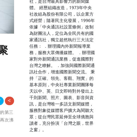
社，是台灣最具影響力的新聞媒
體。 經歷組織改造，1973年中央
社改組為股份有限公司，以企業方
式經營；隨著民主化發展，1996年
依據「中央通訊社設置條例」改制
為財團法人，定位為全民共有的國
家通訊社，獨立超然執行三大法定
任務： ．辦理國內外新聞報導業
聚
務，服務大眾傳播媒體。 ．辦理國
家對外新聞通訊業務，促進國際對
台灣之瞭解。 ．加強與國際新聞通
訊社合作，增進國際新聞交流。 秉
持「正確、領先、客觀、翔實」的
基本原則，中央社專業新聞團隊每
天以中、英、日文即時對外發出上
千則新聞、照片、圖表、影音與資
訊，是台灣唯一多語文新聞媒體，
服務對象從媒體客戶擴大為閱聽大
動的第三
眾；從台灣民眾延伸至全球僑胞與
場再次沸
讀者，充分扮演「台灣之眼，世界
之窗」。