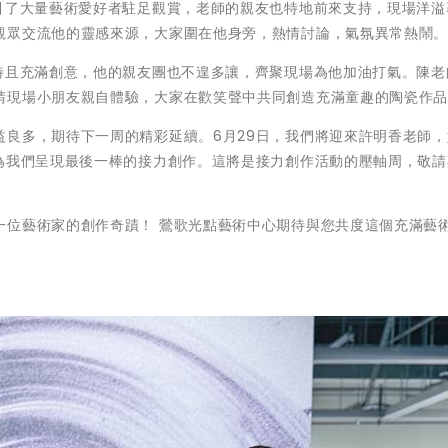
吸引了大量藝術愛好者駐足觀賞，老師的親友也特地前來支持，現場洋溢
觀眾交流他的靈感來源，大家圍在他身旁，熱情討論，氣氛異常熱鬧
獨特且充滿創意，他的親友團也不遑多讓，齊聚現場為他加油打氣。陳老
請現場小朋友親自體驗，大家在歡笑聲中共同創造充滿童趣的陶瓷作
益良多，期待下一周的精彩延續。6月29日，我們將迎來許明香老師，
將為我們呈現最後一棒的接力創作。這將是接力創作活動的壓軸周，敬請
一位藝術家的創作奇蹟！ 鶯歌光點藝術中心期待與您共度這個充滿藝