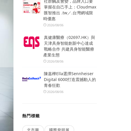
社群觸及會變，品牌入口要
掌握在自己手上：Cloudmax
匯智推出 .tw／.台灣網域限
時優惠
2026/08/06
真健康醫療（02697.HK）與
天津具身智能創新中心達成
戰略合作 共建具身智能醫療
產業生態
2026/08/06
陳嘉樺Ella選擇Sennheiser
Digital 6000打造震撼動人的
青春狂歡
2026/08/06
熱門標籤
北市圖
國際發明展