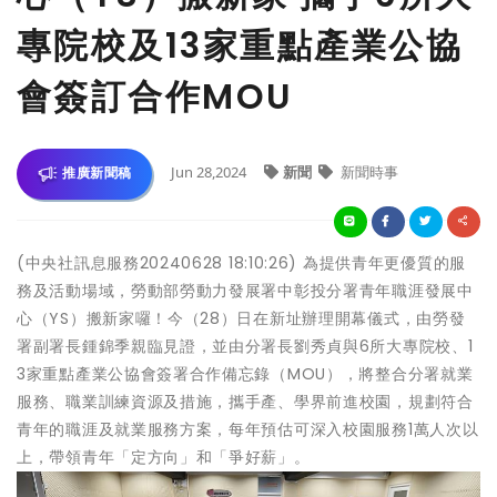
專院校及13家重點產業公協
會簽訂合作MOU
Jun 28,2024
新聞
新聞時事
推廣新聞稿
(中央社訊息服務20240628 18:10:26) 為提供青年更優質的服
務及活動場域，勞動部勞動力發展署中彰投分署青年職涯發展中
心（YS）搬新家囉！今（28）日在新址辦理開幕儀式，由勞發
署副署長鍾錦季親臨見證，並由分署長劉秀貞與6所大專院校、1
3家重點產業公協會簽署合作備忘錄（MOU），將整合分署就業
服務、職業訓練資源及措施，攜手產、學界前進校園，規劃符合
青年的職涯及就業服務方案，每年預估可深入校園服務1萬人次以
上，帶領青年「定方向」和「爭好薪」。