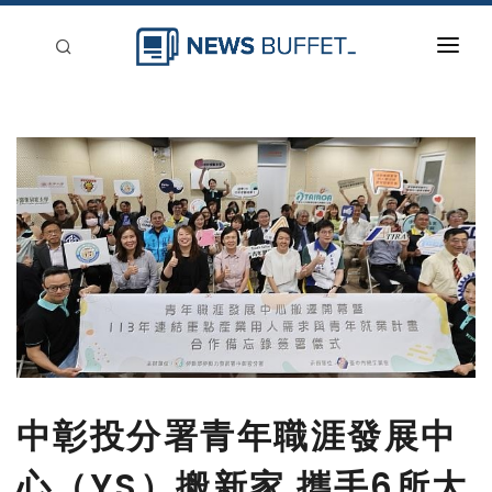
回到首頁
新聞稿分類
登入
刊登
中彰投分署青年職涯發展中
心（YS）搬新家 攜手6所大