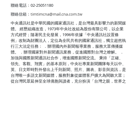
聯絡電話：02-25051180
聯絡信箱：
timtimcna@mail.cna.com.tw
中央通訊社是中華民國的國家通訊社，是台灣最具影響力的新聞媒
體。 經歷組織改造，1973年中央社改組為股份有限公司，以企業
方式經營；隨著民主化發展，1996年依據「中央通訊社設置條
例」改制為財團法人，定位為全民共有的國家通訊社，獨立超然執
行三大法定任務： ．辦理國內外新聞報導業務，服務大眾傳播媒
體。 ．辦理國家對外新聞通訊業務，促進國際對台灣之瞭解。 ．
加強與國際新聞通訊社合作，增進國際新聞交流。 秉持「正確、
領先、客觀、翔實」的基本原則，中央社專業新聞團隊每天以中、
英、日文即時對外發出上千則新聞、照片、圖表、影音與資訊，是
台灣唯一多語文新聞媒體，服務對象從媒體客戶擴大為閱聽大眾；
從台灣民眾延伸至全球僑胞與讀者，充分扮演「台灣之眼，世界之
窗」。
精選新聞稿
最新新聞稿