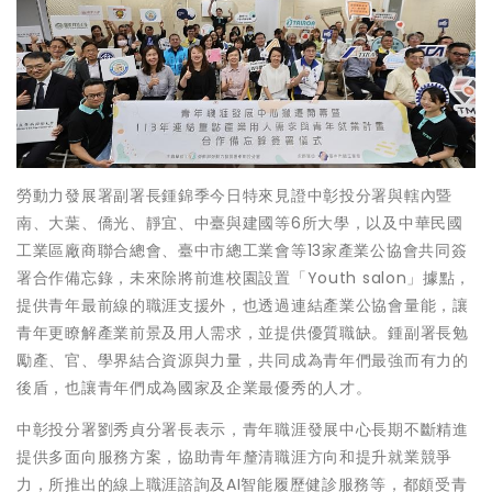
勞動力發展署副署長鍾錦季今日特來見證中彰投分署與轄內暨
南、大葉、僑光、靜宜、中臺與建國等6所大學，以及中華民國
工業區廠商聯合總會、臺中市總工業會等13家產業公協會共同簽
署合作備忘錄，未來除將前進校園設置「Youth salon」據點，
提供青年最前線的職涯支援外，也透過連結產業公協會量能，讓
青年更瞭解產業前景及用人需求，並提供優質職缺。鍾副署長勉
勵產、官、學界結合資源與力量，共同成為青年們最強而有力的
後盾，也讓青年們成為國家及企業最優秀的人才。
中彰投分署劉秀貞分署長表示，青年職涯發展中心長期不斷精進
提供多面向服務方案，協助青年釐清職涯方向和提升就業競爭
力，所推出的線上職涯諮詢及AI智能履歷健診服務等，都頗受青