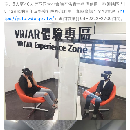
室、5人至40人等不同大小會議室供青年租借使用，歡迎轄區內1
5至29歲的青年及學校社團多加利用，相關資訊可至YS官網（
ht
tps://ystc.wda.gov.tw/
）查詢或撥打04-2222-2700詢問。