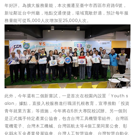
年好評。為擴大服務量能，本次搬遷至臺中市西區市府路6號，
新址鄰近台中州廳，地點交通便捷，場域寬敞舒適，預計每年服
務量能可從15,000人次增加至25,000人次。
此外，今年還有二個新嘗試，一是首次在校園內設置「Youth s
alon」據點，直接入校服務進行職涯扎根教育，宣導推動「投資
青年就業方案」等措施，今年將在6所大專院校試辦。另一個則
是正式攜手特定產業公協會，包含台灣工具機暨零組件、台灣區
電機電子、台灣木工機械、台灣區航太等4個工業同業公會、彰
化縣水五金產業發展協會、台灣人工智慧協會、台灣智慧自動化