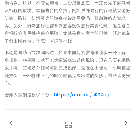
腸胃炎。所以，不管去哪裡，是否跟團旅遊，一定要先了解氣候
及行程的環境、準備適合的穿搭，例如戶外健行的行程就要備好
防曬、防蚊、防滑鞋等並隨身攜帶常用藥品、緊急聯絡人資訊
等。另外，雖然旅行社都會為旅客投保旅行業責任險，但是還是
會提醒旅客另外投保旅平險，尤其是實支實付的部份，既然都花
了錢出國旅遊，千萬別省這個小錢！
不論是自助行或跟團出遊，如果事前對於當地環境多一分了解，
多規劃一些保障，就可以大幅減低出遊的風險，現在只要有網路
跟手機，短短幾分鐘就可以完成投保，最晚在出發前一小時都還
能投保，一杯咖啡不到的時間輕鬆完成出遊的保險，讓旅途更安
心。
合庫人壽網路投保平台：
https://reurl.cc/oR3Xnq