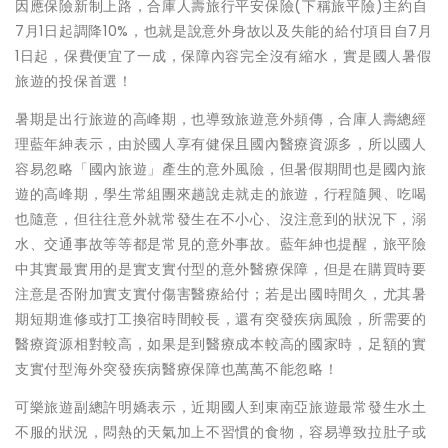
因應保險新制上路，合庫人壽旅行平安保險(下稱旅平險)主約自
7月1日起調降10%，也就是說意外身故以及失能的給付項目自7月
1日起，保費便宜了一成，保障內容完全沒有縮水，實是國人暑假
旅遊的投保首選！
暑期是出行旅遊的高峰期，也導致旅遊意外頻傳，合庫人壽總經
理藍年紳表示，由於國人享有健保且國內醫療資源多，所以國人
容易忽略「國內旅遊」產生的意外風險，但暑假期間也是國內旅
遊的高峰期，學生常組團來趟說走就走的旅遊，行程隨興、吃喝
也隨意，但往往意外就常發生在不小心、沒注意到的狀況下，溺
水、交通事故等等都是常見的意外事故。藍年紳也提醒，旅平險
中其實最實用的是實支實付型的意外醫療保障，但是在購買時要
注意是否附加實支實付傷害醫療給付；若是出國時間久，尤其暑
期短期進修或打工換宿時間較長，還有突發疾病風險，所需要的
醫療資源相對較高，如果是到醫療成本較高的國家時，足額的實
支實付型海外突發疾病醫療保障也萬萬不能忽略！
可樂旅遊副總許明嬌表示，近期國人到東南亞旅遊最常發生水土
不服的狀況，悶熱的天氣加上不習慣的食物，容易導致拉肚子或