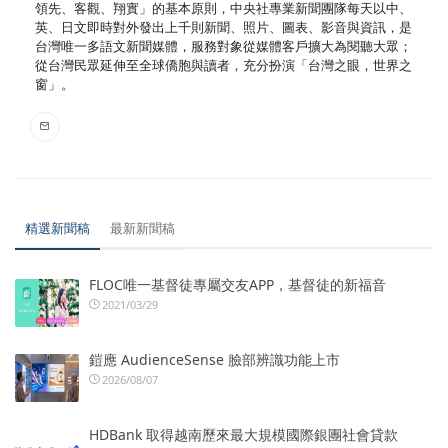
領先、客觀、翔實」的基本原則，中央社專業新聞團隊每天以中、
英、日文即時對外發出上千則新聞、照片、圖表、影音與資訊，是
台灣唯一多語文新聞媒體，服務對象從媒體客戶擴大為閱聽大眾；
從台灣民眾延伸至全球僑胞與讀者，充分扮演「台灣之眼，世界之
窗」。
精選新聞稿
最新新聞稿
FLOC唯一基督徒專屬交友APP，基督徒的新福音
2021/03/29
鎧應 AudienceSense 臉部辨識功能上市
2026/08/07
HDBank 取得越南歷來最大規模國際銀團社會貸款