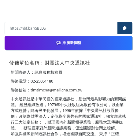
推廣新聞稿
發佈單位名稱：財團法人中央通訊社
新聞聯絡人：訊息服務核稿員
聯絡電話：02-25051180
聯絡信箱：
timtimcna@mail.cna.com.tw
中央通訊社是中華民國的國家通訊社，是台灣最具影響力的新聞媒
體。 經歷組織改造，1973年中央社改組為股份有限公司，以企業
方式經營；隨著民主化發展，1996年依據「中央通訊社設置條
例」改制為財團法人，定位為全民共有的國家通訊社，獨立超然執
行三大法定任務： ．辦理國內外新聞報導業務，服務大眾傳播媒
體。 ．辦理國家對外新聞通訊業務，促進國際對台灣之瞭解。 ．
加強與國際新聞通訊社合作，增進國際新聞交流。 秉持「正確、