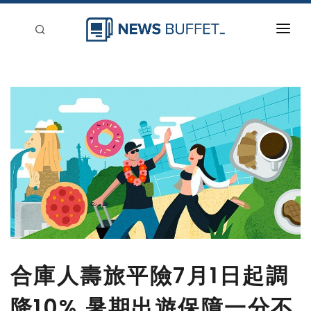
回到首頁
新聞稿分類
登入
刊登
合庫人壽旅平險7月1日起調
降10% 暑期出遊保障一分不