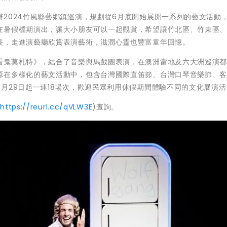
2024竹風縣藝鄉鎮巡演，規劃從6月底開始展開一系列的藝文活動
在暑假檔期演出，讓大小朋友可以一起觀賞，希望讓竹北區、竹東區
長，走進演藝廳欣賞表演藝術，滋潤心靈也豐富童年回憶。
蛋鬼莫札特》，結合了音樂與馬戲團表演，在澳洲當地及六大洲巡演
源在多樣化的藝文活動中，包含台灣國際直笛節、台灣口琴音樂節、
月29日起一連18場次，歡迎民眾利用休假期間體驗不同的文化展演活
(
https://reurl.cc/qVLW3E
)查詢。