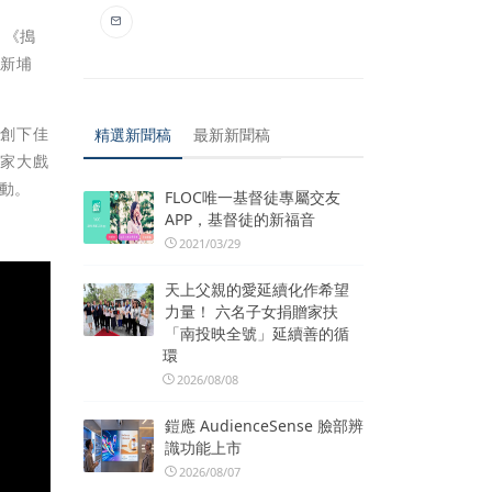
，《搗
、新埔
都創下佳
精選新聞稿
最新新聞稿
客家大戲
動。
FLOC唯一基督徒專屬交友
APP，基督徒的新福音
2021/03/29
天上父親的愛延續化作希望
力量！ 六名子女捐贈家扶
「南投映全號」延續善的循
環
2026/08/08
鎧應 AudienceSense 臉部辨
識功能上市
2026/08/07