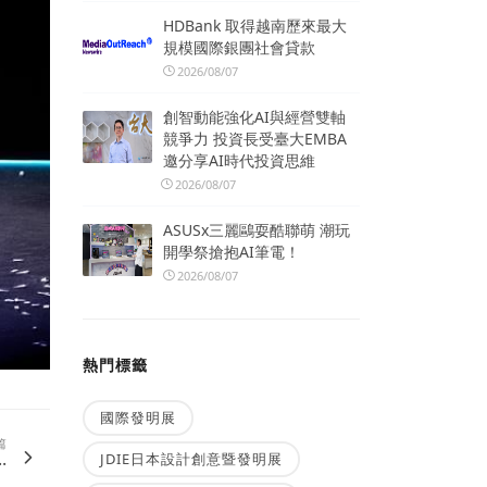
HDBank 取得越南歷來最大
規模國際銀團社會貸款
2026/08/07
創智動能強化AI與經營雙軸
競爭力 投資長受臺大EMBA
邀分享AI時代投資思維
2026/08/07
ASUSx三麗鷗耍酷聯萌 潮玩
開學祭搶抱AI筆電！
2026/08/07
熱門標籤
國際發明展
篇
.
JDIE日本設計創意暨發明展