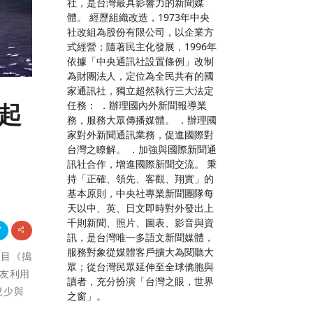
社，是台灣最具影響力的新聞媒
體。 經歷組織改造，1973年中央
社改組為股份有限公司，以企業方
式經營；隨著民主化發展，1996年
依據「中央通訊社設置條例」改制
為財團法人，定位為全民共有的國
家通訊社，獨立超然執行三大法定
任務： ．辦理國內外新聞報導業
一起
務，服務大眾傳播媒體。 ．辦理國
家對外新聞通訊業務，促進國際對
台灣之瞭解。 ．加強與國際新聞通
訊社合作，增進國際新聞交流。 秉
持「正確、領先、客觀、翔實」的
基本原則，中央社專業新聞團隊每
天以中、英、日文即時對外發出上
千則新聞、照片、圖表、影音與資
訊，是台灣唯一多語文新聞媒體，
服務對象從媒體客戶擴大為閱聽大
節目《搗
眾；從台灣民眾延伸至全球僑胞與
友利用
讀者，充分扮演「台灣之眼，世界
兒少與
之窗」。