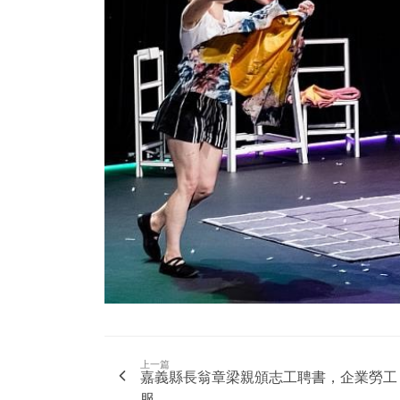
上一篇
嘉義縣長翁章梁親頒志工聘書，企業勞工
服...