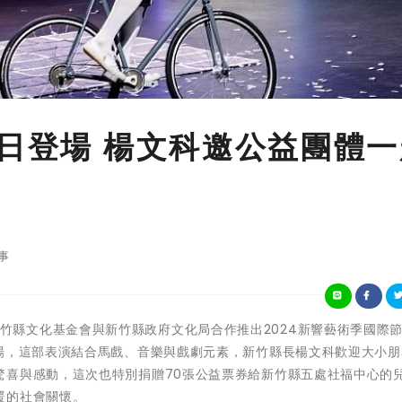
0日登場 楊文科邀公益團體
事
財團法人新竹縣文化基金會與新竹縣政府文化局合作推出2024新響藝術季國際
登場，這部表演結合馬戲、音樂與戲劇元素，新竹縣長楊文科歡迎大小朋
驚喜與感動，這次也特別捐贈70張公益票券給新竹縣五處社福中心的
暖的社會關懷。