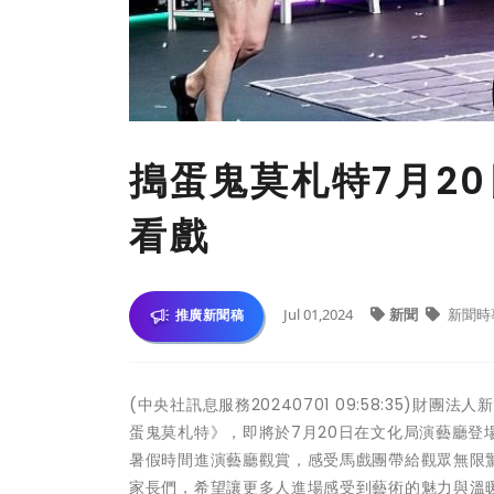
搗蛋鬼莫札特7月2
看戲
Jul 01,2024
新聞
新聞時
推廣新聞稿
(中央社訊息服務20240701 09:58:35)
蛋鬼莫札特》，即將於7月20日在文化局演藝廳
暑假時間進演藝廳觀賞，感受馬戲團帶給觀眾無限
家長們，希望讓更多人進場感受到藝術的魅力與溫