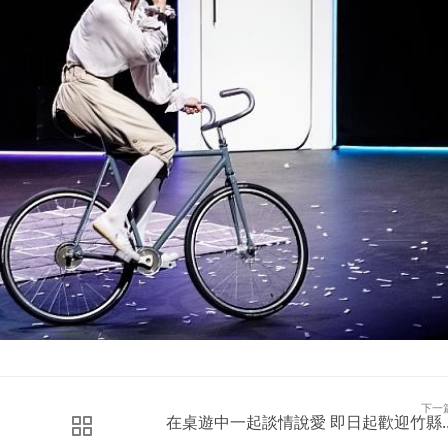
下一
在桌遊中一起談情說愛 即日起歡迎竹縣..