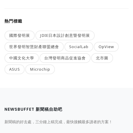
熱門標籤
國際發明展
JDIE日本設計創意暨發明展
世界發明智慧財產聯盟總會
SocialLab
OpView
中國文化大學
台灣發明商品促進協會
北市圖
ASUS
Microchip
NEWSBUFFET 新聞稿自助吧
新聞稿的好去處，三分鐘上稿完成，最快接觸最多讀者的方案！