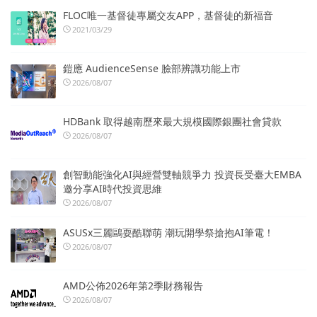
FLOC唯一基督徒專屬交友APP，基督徒的新福音
2021/03/29
鎧應 AudienceSense 臉部辨識功能上市
2026/08/07
HDBank 取得越南歷來最大規模國際銀團社會貸款
2026/08/07
創智動能強化AI與經營雙軸競爭力 投資長受臺大EMBA
邀分享AI時代投資思維
2026/08/07
ASUSx三麗鷗耍酷聯萌 潮玩開學祭搶抱AI筆電！
2026/08/07
AMD公佈2026年第2季財務報告
2026/08/07