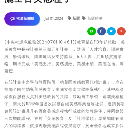
Jul 01,2024
新聞
新聞時事
推廣新聞稿
(中央社訊息服務20240701 10:46:13)教育部自113年起推動「美
感教育中長程計畫第三期五年計畫」，透過「人才培育、課程實
踐、學習環境、國際鏈結及支持體系」5大面向，共15項實施策
略，期待完成「美感支持、美感擴散、美感永續、美感在地」等
目標。
在該計畫中之學前教育階段「幼兒園美感教育扎根計畫」，旨在
推動全國的幼兒美感教育，由國立臺南大學團隊執行。其中為凝
聚教保服務人員對美感教育的共識，鼓勵自主學習，遍灑美感種
子，南大於113學年度首次試辦自組美感專業發展社群，邀請長期
參與該計畫且具有優良美感課程執行成效的幼教夥伴，共同參與
三次增能課程。在對「美感教育」及「社群帶領」專業知能有深
入的認識後，依據現場美感課程發展需求，於全臺各地成立多個