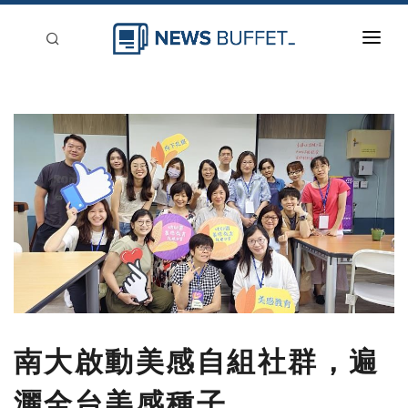
回到首頁
新聞稿分類
登入
刊登
南大啟動美感自組社群，遍
灑全台美感種子