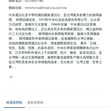
聯絡電話：02-25051180
聯絡信箱：
timtimcna@mail.cna.com.tw
中央通訊社是中華民國的國家通訊社，是台灣最具影響力的新聞媒
體。 經歷組織改造，1973年中央社改組為股份有限公司，以企業
方式經營；隨著民主化發展，1996年依據「中央通訊社設置條
例」改制為財團法人，定位為全民共有的國家通訊社，獨立超然執
行三大法定任務： ．辦理國內外新聞報導業務，服務大眾傳播媒
體。 ．辦理國家對外新聞通訊業務，促進國際對台灣之瞭解。 ．
加強與國際新聞通訊社合作，增進國際新聞交流。 秉持「正確、
領先、客觀、翔實」的基本原則，中央社專業新聞團隊每天以中、
英、日文即時對外發出上千則新聞、照片、圖表、影音與資訊，是
台灣唯一多語文新聞媒體，服務對象從媒體客戶擴大為閱聽大眾；
從台灣民眾延伸至全球僑胞與讀者，充分扮演「台灣之眼，世界之
窗」。
精選新聞稿
最新新聞稿