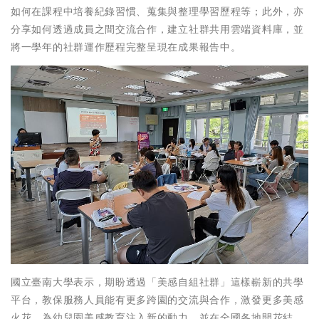
如何在課程中培養紀錄習慣、蒐集與整理學習歷程等；此外，亦
分享如何透過成員之間交流合作，建立社群共用雲端資料庫，並
將一學年的社群運作歷程完整呈現在成果報告中。
國立臺南大學表示，期盼透過「美感自組社群」這樣嶄新的共學
平台，教保服務人員能有更多跨園的交流與合作，激發更多美感
火花，為幼兒園美感教育注入新的動力，並在全國各地開花結