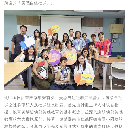
跨園的「美感自組社群」。
6月29日計畫團隊舉辦首次「美感自組社群共識營」，邀請各社
群之社群帶領人及社群組長出席。首先由計畫主持人林玫君教
授，以實例闡述幼兒美感教育的基本概念，並深入說明幼兒美感
教育的六大實施原則。接著，邀請臺南市仁德區德南國小附幼的
林彣娉教師，分享自身帶領及參與各式社群中的寶貴經驗，包括