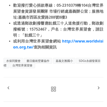
歡迎撥打愛心捐款專線：05-2310379轉104台灣世界
展望會資源發展團隊 市場行銷
處嘉義辦公室；服務地
址:嘉義市西區友愛路288號8樓3
或透過郵政劃撥響應飢餓三十人道救援行動，郵政劃
撥帳號：15752467，戶名：
台灣世界展望會，請註
明：「飢餓三十」
或利用台灣世界展望會網站
http://www.worldvisi
on.org.tw/
查詢相關資訊
水保同樂會
臺日藝術壁畫協作
嘉義文雅國小
SDGs永續發展目
標
台灣世界展望會