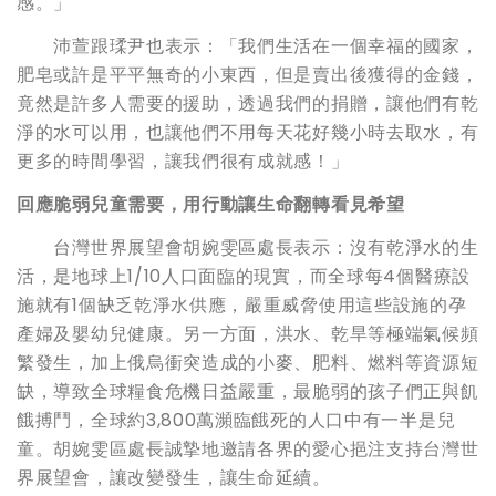
感。」
沛萱跟瑈尹也表示：「我們生活在一個幸福的國家，
肥皂或許是平平無奇的小東西，但是賣出後獲得的金錢，
竟然是許多人需要的援助，透過我們的捐贈，讓他們有乾
淨的水可以用，也讓他們不用每天花好幾小時去取水，有
更多的時間學習，讓我們很有成就感！」
回應脆弱兒童需要，用行動讓生命翻轉看見希望
台灣世界展望會胡婉雯區處長表示：沒有乾淨水的生
活，是地球上1/10人口面臨的現實，而全球每4個醫療設
施就有1個缺乏乾淨水供應，嚴重威脅使用這些設施的孕
產婦及嬰幼兒健康。另一方面，洪水、乾旱等極端氣候頻
繁發生，加上俄烏衝突造成的小麥、肥料、燃料等資源短
缺，導致全球糧食危機日益嚴重，最脆弱的孩子們正與飢
餓搏鬥，全球約3,800萬瀕臨餓死的人口中有一半是兒
童。胡婉雯區處長誠摯地邀請各界的愛心挹注支持台灣世
界展望會，讓改變發生，讓生命延續。