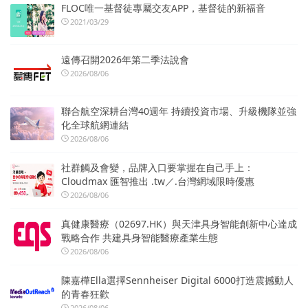
FLOC唯一基督徒專屬交友APP，基督徒的新福音
2021/03/29
遠傳召開2026年第二季法說會
2026/08/06
聯合航空深耕台灣40週年 持續投資市場、升級機隊並強
化全球航網連結
2026/08/06
社群觸及會變，品牌入口要掌握在自己手上：
Cloudmax 匯智推出 .tw／.台灣網域限時優惠
2026/08/06
真健康醫療（02697.HK）與天津具身智能創新中心達成
戰略合作 共建具身智能醫療產業生態
2026/08/06
陳嘉樺Ella選擇Sennheiser Digital 6000打造震撼動人
的青春狂歡
2026/08/06