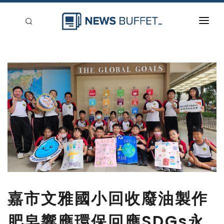
回到首頁
新聞稿分類
登入
刊登
嘉市文雅國小回收廢油製作
肥皂響應環保回應SDGs永