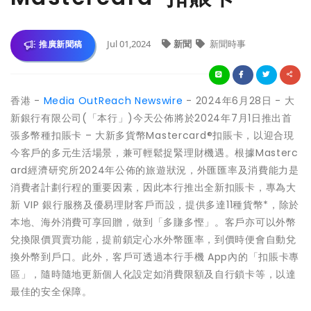
Jul 01,2024
新聞
新聞時事
推廣新聞稿
香港 -
Media OutReach Newswire
- 2024年6月28日 - 大
新銀行有限公司(「本行」)今天公佈將於2024年7月1日推出首
張多幣種扣賬卡 – 大新多貨幣Mastercard®扣賬卡，以迎合現
今客戶的多元生活場景，兼可輕鬆捉緊理財機遇。根據Masterc
ard經濟研究所2024年公佈的旅遊狀況，外匯匯率及消費能力是
消費者計劃行程的重要因素，因此本行推出全新扣賬卡，專為大
新 VIP 銀行服務及優易理財客戶而設，提供多達11種貨幣*，除於
本地、海外消費可享回贈，做到「多賺多慳」。客戶亦可以外幣
兌換限價買賣功能，提前鎖定心水外幣匯率，到價時便會自動兌
換外幣到戶口。此外，客戶可透過本行手機 App內的「扣賬卡專
區」，隨時隨地更新個人化設定如消費限額及自行鎖卡等，以達
最佳的安全保障。