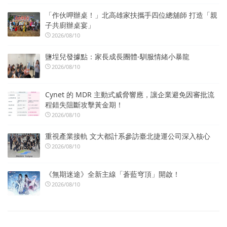
「作伙呷辦桌！」北高雄家扶攜手四位總舖師 打造「親
子共廚辦桌宴」
2026/08/10
鹽埕兒發據點：家長成長團體-馴服情緒小暴龍
2026/08/10
Cynet 的 MDR 主動式威脅響應，讓企業避免因審批流
程錯失阻斷攻擊黃金期！
2026/08/10
重視產業接軌 文大都計系參訪臺北捷運公司深入核心
2026/08/10
《無期迷途》全新主線「蒼藍穹頂」開啟！
2026/08/10