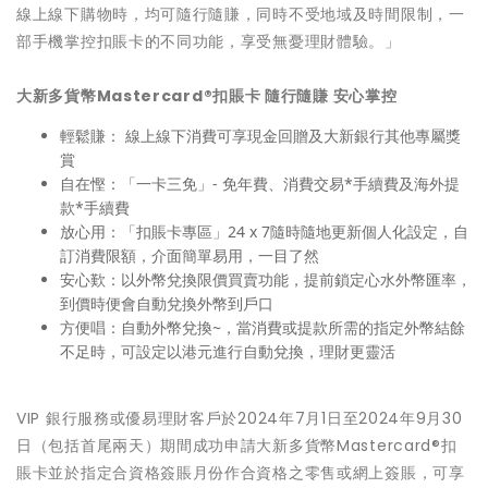
線上線下購物時，均可隨行隨賺，同時不受地域及時間限制，一
部手機掌控扣賬卡的不同功能，享受無憂理財體驗。」
大新多貨幣
Mastercard®
扣賬卡
隨行隨賺
安心掌控
輕鬆賺： 線上線下消費可享現金回贈及大新銀行其他專屬獎
賞
自在慳：「一卡三免」- 免年費、消費交易*手續費及海外提
款*手續費
放心用：「扣賬卡專區」24 x 7隨時隨地更新個人化設定，自
訂消費限額，介面簡單易用，一目了然
安心歎：以外幣兌換限價買賣功能，提前鎖定心水外幣匯率，
到價時便會自動兌換外幣到戶口
方便唱：自動外幣兌換~，當消費或提款所需的指定外幣結餘
不足時，可設定以港元進行自動兌換，理財更靈活
VIP 銀行服務或優易理財客戶於2024年7月1日至2024年9月30
日（包括首尾兩天）期間成功申請大新多貨幣Mastercard®扣
賬卡並於指定合資格簽賬月份作合資格之零售或網上簽賬，可享