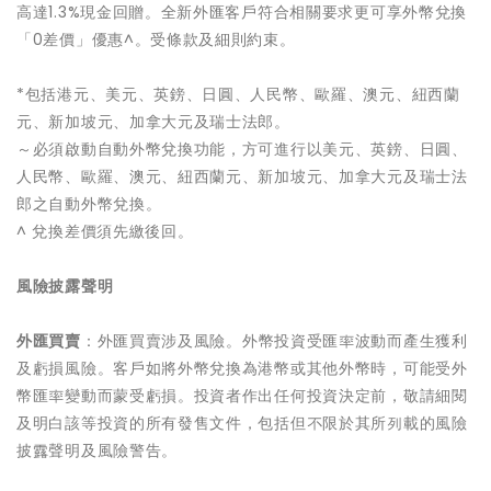
高達1.3%現金回贈。全新外匯客戶符合相關要求更可享外幣兌換
「0差價」優惠^。受條款及細則約束。
*包括港元、美元、英鎊、日圓、人民幣、歐羅、澳元、紐西蘭
元、新加坡元、加拿大元及瑞士法郎。
～必須啟動自動外幣兌換功能，方可進行以美元、英鎊、日圓、
人民幣、歐羅、澳元、紐西蘭元、新加坡元、加拿大元及瑞士法
郎之自動外幣兌換。
^ 兌換差價須先繳後回。
風險披露聲
明
外匯買賣
：外匯買賣涉及風險。外幣投資受匯率波動而產生獲利
及虧損風險。客戶如將外幣兌換為港幣或其他外幣時，可能受外
幣匯率變動而蒙受虧損。投資者作出任何投資決定前，敬請細閱
及明白該等投資的所有發售文件，包括但不限於其所列載的風險
披露聲明及風險警告。