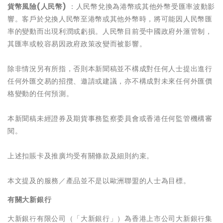
貨幣風險
(
人民幣
)
：人民幣兌換為港幣或其他外幣受匯率波動影
響。客戶於兌換人民幣至港幣或其他外幣時，將可能因人民幣匯
率的變動而出現利潤或虧損。人民幣目前受中國政府外滙管制，
其匯率或較容易因政府政策改變而被影響。
除非情況另有所指，否則本新聞稿並不構成對任何人士提出進行
任何外匯交易的招攬、邀請或建議，亦不構成對未來任何外匯價
格變動的任何預測。
本新聞稿未經證券及期貨事務監察委員會或香港任何監管機構審
閱。
上述扣賬卡及推廣均受有關條款及細則約束。
本文提及的服務／產品並不是以歐洲聯盟的人士為目標。
有關大新銀行
大新銀行有限公司（「大新銀行」）為香港上市公司大新銀行集