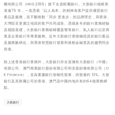
團有限公司（HKG:2356）旗下全資附屬銀行。大新銀行植根香
港逾75 年，一直憑着「以人為本」的精神為客戶提供優質銀行
產品及服務，並不斷推動「同步 更進步」的品牌理念，與香港、
大灣區至更廣泛地區的客戶共同成長。憑藉多年的銀行業務經驗
及穩固基礎，大新銀行業務範疇覆蓋零售銀行、私人銀行以至商
業及企業銀行等專業服務。近年大新銀行更積極投資於銀行產品
及服務數碼化，與香港智慧銀行發展和推動金融普及的趨勢同步
前進。
除上述香港銀行業務外，大新銀行亦全資擁有大新銀行（中國）
有限公司、澳門商業銀行股份有限公司和安基財務有限公司（O
K Finance），並為重慶銀行策略性股東，持股量約 13%。大新
銀行及其附屬公司於香港、澳門及中國內地共有約64個業務網
點。
大新銀行