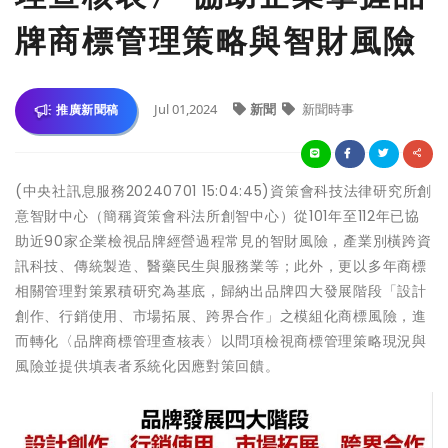
牌商標管理策略與智財風險
Jul 01,2024
新聞
新聞時事
推廣新聞稿
(中央社訊息服務20240701 15:04:45)資策會科技法律研究所創
意智財中心（簡稱資策會科法所創智中心）從101年至112年已協
助近90家企業檢視品牌經營過程常見的智財風險，產業別橫跨資
訊科技、傳統製造、醫藥民生與服務業等；此外，更以多年商標
相關管理對策累積研究為基底，歸納出品牌四大發展階段「設計
創作、行銷使用、市場拓展、跨界合作」之模組化商標風險，進
而轉化〈品牌商標管理查核表〉以問項檢視商標管理策略現況與
風險並提供填表者系統化因應對策回饋。