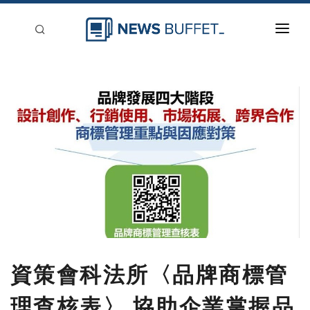
回到首頁
新聞稿分類
登入
刊登
資策會科法所〈品牌商標管
理查核表〉 協助企業掌握品