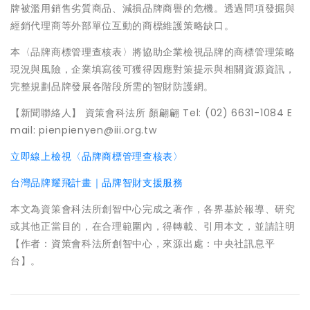
牌被濫用銷售劣質商品、減損品牌商譽的危機。透過問項發掘與
經銷代理商等外部單位互動的商標維護策略缺口。
本〈品牌商標管理查核表〉將協助企業檢視品牌的商標管理策略
現況與風險，企業填寫後可獲得因應對策提示與相關資源資訊，
完整規劃品牌發展各階段所需的智財防護網。
【新聞聯絡人】 資策會科法所 顏翩翩 Tel: (02) 6631-1084 E
mail: pienpienyen@iii.org.tw
立即線上檢視〈品牌商標管理查核表〉
台灣品牌耀飛計畫｜品牌智財支援服務
本文為資策會科法所創智中心完成之著作，各界基於報導、研究
或其他正當目的，在合理範圍內，得轉載、引用本文，並請註明
【作者：資策會科法所創智中心，來源出處：中央社訊息平
台】。