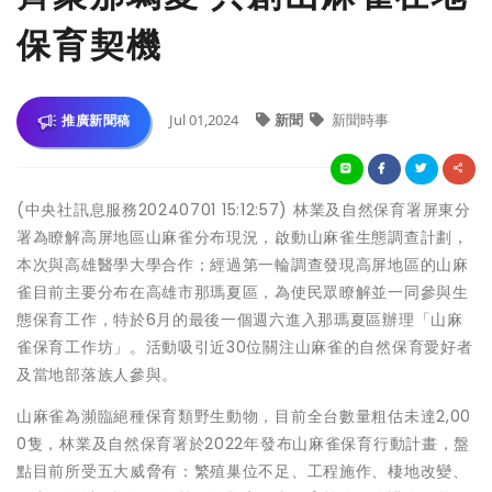
保育契機
Jul 01,2024
新聞
新聞時事
推廣新聞稿
(中央社訊息服務20240701 15:12:57) 林業及自然保育署屏東分
署為瞭解高屏地區山麻雀分布現況，啟動山麻雀生態調查計劃，
本次與高雄醫學大學合作；經過第一輪調查發現高屏地區的山麻
雀目前主要分布在高雄市那瑪夏區，為使民眾瞭解並一同參與生
態保育工作，特於6月的最後一個週六進入那瑪夏區辦理「山麻
雀保育工作坊」。活動吸引近30位關注山麻雀的自然保育愛好者
及當地部落族人參與。
山麻雀為瀕臨絕種保育類野生動物，目前全台數量粗估未達2,00
0隻，林業及自然保育署於2022年發布山麻雀保育行動計畫，盤
點目前所受五大威脅有：繁殖巢位不足、工程施作、棲地改變、