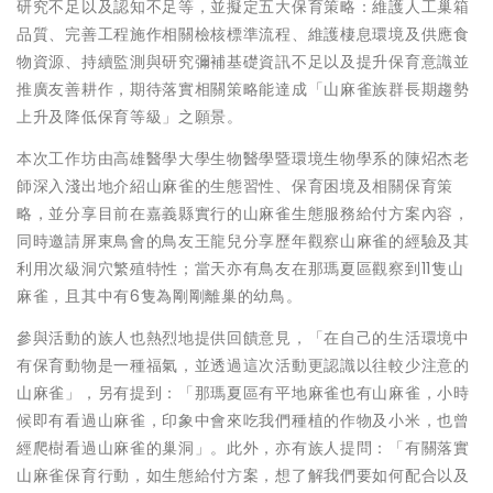
研究不足以及認知不足等，並擬定五大保育策略：維護人工巢箱
品質、完善工程施作相關檢核標準流程、維護棲息環境及供應食
物資源、持續監測與研究彌補基礎資訊不足以及提升保育意識並
推廣友善耕作，期待落實相關策略能達成「山麻雀族群長期趨勢
上升及降低保育等級」之願景。
本次工作坊由高雄醫學大學生物醫學暨環境生物學系的陳炤杰老
師深入淺出地介紹山麻雀的生態習性、保育困境及相關保育策
略，並分享目前在嘉義縣實行的山麻雀生態服務給付方案內容，
同時邀請屏東鳥會的鳥友王龍兒分享歷年觀察山麻雀的經驗及其
利用次級洞穴繁殖特性；當天亦有鳥友在那瑪夏區觀察到11隻山
麻雀，且其中有6隻為剛剛離巢的幼鳥。
參與活動的族人也熱烈地提供回饋意見，「在自己的生活環境中
有保育動物是一種福氣，並透過這次活動更認識以往較少注意的
山麻雀」，另有提到：「那瑪夏區有平地麻雀也有山麻雀，小時
候即有看過山麻雀，印象中會來吃我們種植的作物及小米，也曾
經爬樹看過山麻雀的巢洞」。此外，亦有族人提問：「有關落實
山麻雀保育行動，如生態給付方案，想了解我們要如何配合以及