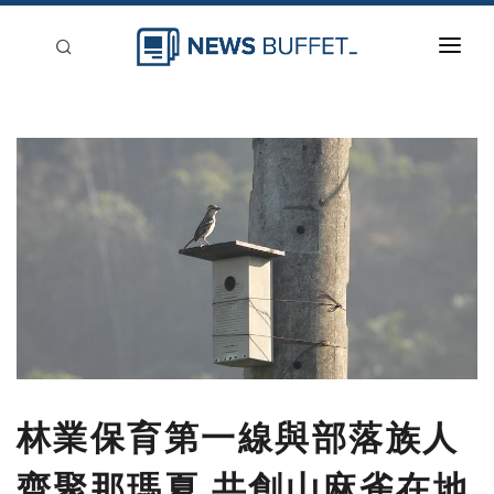
回到首頁
新聞稿分類
登入
刊登
林業保育第一線與部落族人
齊聚那瑪夏 共創山麻雀在地