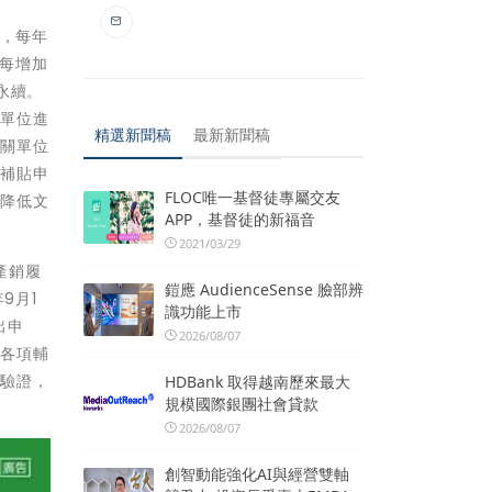
者，每年
，每增加
永續。
查單位進
精選新聞稿
最新新聞稿
相關單位
境補貼申
FLOC唯一基督徒專屬交友
並降低文
APP，基督徒的新福音
2021/03/29
產銷履
鎧應 AudienceSense 臉部辨
9月1
識功能上市
出申
2026/08/07
的各項輔
入驗證，
HDBank 取得越南歷來最大
規模國際銀團社會貸款
2026/08/07
創智動能強化AI與經營雙軸