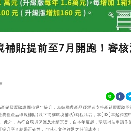
環境補貼提前至7月開跑！審核
事
因應農糧產品產銷履歷驗證面積逐年提升，為鼓勵農產品經營者支持產銷履歷驗
糧產品環境補貼(以下簡稱環境補貼)時程延宕，本(113)年起調整
31日。此外，為符合環境保護及永續宗旨，自本年度起，環境補貼申請作
可提升審查結果正確性，也減少文件往返之時間成本！