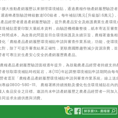
8年擴大推動產銷履歷以來辦理環境補貼，通過農糧作物產銷履歷驗證
)；通過蜂產類驗證蜂箱數達100箱者，每年補貼1萬元(升級版1.6萬元)
鼓勵農產品經營者通過產銷履歷驗證，提升農產品安全及維護農業生產環境
環境補貼需要印製大量紙本資料，由驗證機構彙整後，紙本寄送至審
之時間成本。為改善此問題並符合環境保護及永續宗旨，農糧署邀集
優化「農糧產品產銷履歷環境補貼申請與審查作業系統」功能，使環
比對，除了可提升審查結果正確性，更順應國際趨勢減少資源浪費，
營者可專注於生產安心安全的產銷履歷農產品。
 因應農糧產品產銷履歷驗證面積逐年提升，為鼓勵農產品經營者持續支持
領取環境補貼時程延宕，本(113)年起調整環境補貼申請期間由每年
產品經營者逕至「農糧產品產銷履歷環境補貼申請與審查作業系統」線上送
線0800-580-111。 農糧署將持續推動及優化包含環境補貼在內
國人食品安全之目標。邀請尚未申請產銷履歷之農產品經營者一同加
共同追求永續供應與消費。