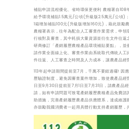
補貼申請流程優化、省時環保更便利 農糧署自10
給予環境補貼1.5萬元/公頃(升級版2.5萬元/公頃
1箱增加補貼100元(升級版增加160元)，藉此
農糧署表示，往年為配合人工審查作業需求，申領
行核對及審查，其中耗損大量資源並衍生文件往返
研商修訂「產銷履歷農糧產品環境補貼要點」，並
請作業全面線上化、審查作業由系統取代傳統人工
件往返、人工審查之時間及人力成本，讓農產品經
113年起申請期間提前至7月，千萬不要錯過囉!
歷驗證制度，避免因審查案件增加，致使農產品經營者
日至9月30日提前至7月1日至7月31日，請農
請，如有申請問題可致電產銷履歷農糧產品免費諮詢專
助措施，完善產銷履歷農產品供應體系，達成維護
亦鼓勵我國消費者一起用具體行動支持產銷履歷，