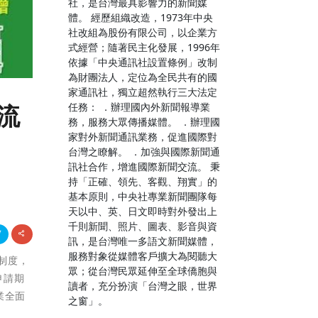
社，是台灣最具影響力的新聞媒
體。 經歷組織改造，1973年中央
社改組為股份有限公司，以企業方
式經營；隨著民主化發展，1996年
依據「中央通訊社設置條例」改制
為財團法人，定位為全民共有的國
家通訊社，獨立超然執行三大法定
任務： ．辦理國內外新聞報導業
流
務，服務大眾傳播媒體。 ．辦理國
家對外新聞通訊業務，促進國際對
台灣之瞭解。 ．加強與國際新聞通
訊社合作，增進國際新聞交流。 秉
持「正確、領先、客觀、翔實」的
基本原則，中央社專業新聞團隊每
天以中、英、日文即時對外發出上
千則新聞、照片、圖表、影音與資
訊，是台灣唯一多語文新聞媒體，
服務對象從媒體客戶擴大為閱聽大
證制度，
眾；從台灣民眾延伸至全球僑胞與
申請期
讀者，充分扮演「台灣之眼，世界
業全面
之窗」。