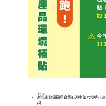
上一篇
新北市救國團環台愛心列車第六站助花蓮
銅...